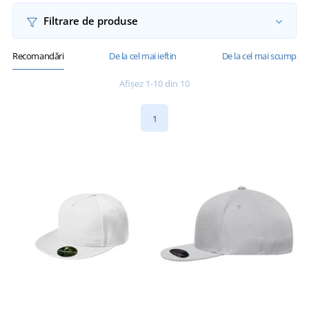
Filtrare de produse
Recomandări
De la cel mai ieftin
De la cel mai scump
Afișez 1-10 din 10
1