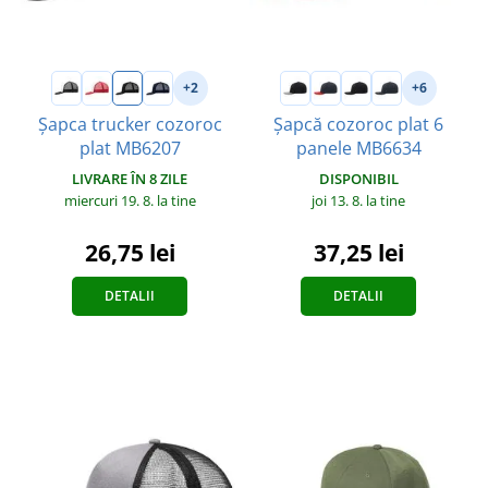
+2
+6
Șapca trucker cozoroc
Șapcă cozoroc plat 6
plat MB6207
panele MB6634
LIVRARE ÎN 8 ZILE
DISPONIBIL
miercuri 19. 8.
la tine
joi 13. 8.
la tine
26,75 lei
37,25 lei
DETALII
DETALII