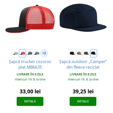
+2
Șapcă trucker cozoroc
Șapcă outdoor „Camper“
plat MB6635
din fleece reciclat
LIVRARE ÎN 8 ZILE
LIVRARE ÎN 8 ZILE
miercuri 19. 8.
la tine
miercuri 19. 8.
la tine
33,00 lei
39,25 lei
DETALII
DETALII