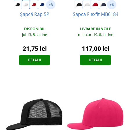
+3
+6
Șapcă Rap 5P
Șapcă Flexfit MB6184
DISPONIBIL
LIVRARE ÎN 8 ZILE
joi 13. 8.
la tine
miercuri 19. 8.
la tine
21,75 lei
117,00 lei
DETALII
DETALII