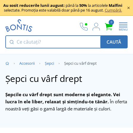
Au sosit reducerile lunii august:
până la
50%
la articolele
Malfini
selectate. Promoția este valabilă doar până pe 16 august.
Cumpără.
0
MENU
CAUTĂ
Accesorii
Șepci
Șepci cu vârf drept
Șepci cu vârf drept
Șepcile cu vârf drept sunt moderne și elegante. Vei
lucra în ele liber, relaxat și simțindu-te tânăr.
În oferta
noastră veți găsi o gamă largă de materiale și culori.