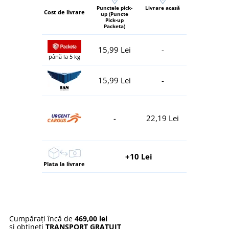
Punctele pick-
Livrare acasă
Cost de livrare
up (Puncte
Pick-up
Packeta)
15,99 Lei
-
până la 5 kg
15,99 Lei
-
-
22,19 Lei
+10 Lei
Plata la livrare
Cumpărați încă de
469,00 lei
și obțineți
TRANSPORT GRATUIT