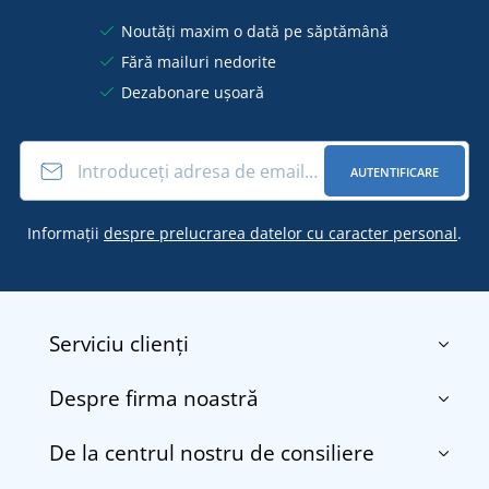
Noutăți maxim o dată pe săptămână
Fără mailuri nedorite
Dezabonare ușoară
AUTENTIFICARE
Informații
despre prelucrarea datelor cu caracter personal
.
Serviciu clienți
Despre firma noastră
Contact
Termenii și condițiile
De la centrul nostru de consiliere
Despre noi
Transport și plată
Blog