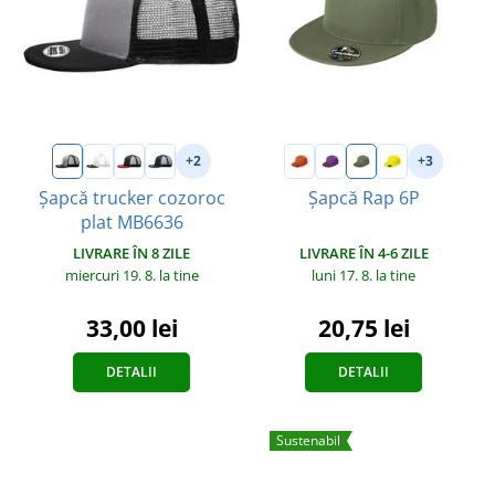
+2
+3
Șapcă trucker cozoroc
Șapcă Rap 6P
plat MB6636
LIVRARE ÎN 4-6 ZILE
LIVRARE ÎN 8 ZILE
luni 17. 8.
la tine
miercuri 19. 8.
la tine
20,75 lei
33,00 lei
DETALII
DETALII
Sustenabil