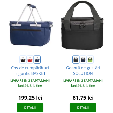
Coș de cumpărături
Geantă de gustări
frigorific BASKET
SOLUTION
LIVRARE ÎN 2 SĂPTĂMÂNI
LIVRARE ÎN 2 SĂPTĂMÂNI
luni 24. 8.
la tine
luni 24. 8.
la tine
199,25 lei
81,75 lei
DETALII
DETALII