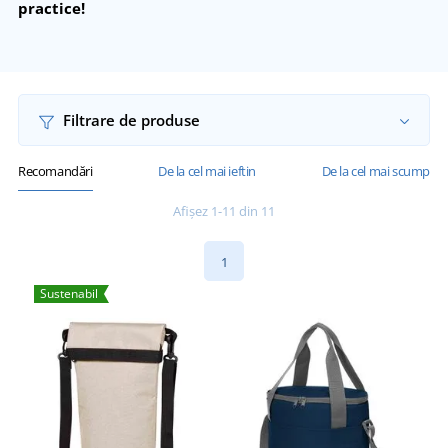
practice!
Filtrare de produse
Recomandări
De la cel mai ieftin
De la cel mai scump
Afișez 1-11 din 11
1
Sustenabil