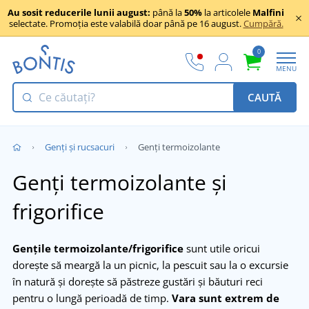
Au sosit reducerile lunii august:
până la
50%
la articolele
Malfini
selectate. Promoția este valabilă doar până pe 16 august.
Cumpără.
0
MENU
CAUTĂ
Genți și rucsacuri
Genți termoizolante
Genți termoizolante și
frigorifice
Gențile termoizolante/frigorifice
sunt utile oricui
dorește să meargă la un picnic, la pescuit sau la o excursie
în natură și dorește să păstreze gustări și băuturi reci
pentru o lungă perioadă de timp.
Vara sunt extrem de