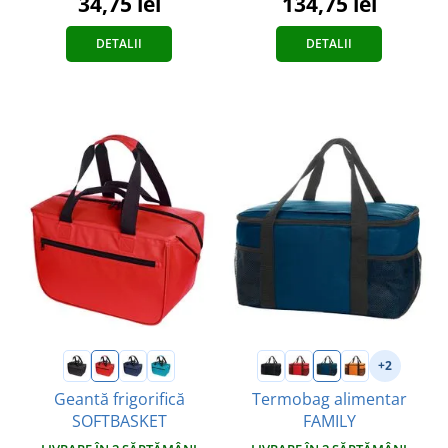
134,75 lei
34,75 lei
DETALII
DETALII
+2
Geantă frigorifică
Termobag alimentar
SOFTBASKET
FAMILY