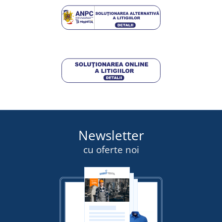
DETALII
40,50 lei
DETALII
Newsletter
cu oferte noi