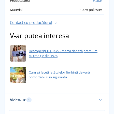
Producătorul
Halfar
Material
100% poliester
Contact cu producătorul
V-ar putea interesa
Descoperiți TEE JAYS - marca daneză premium
cu tradiție din 1976
Cum să faceți față zilelor fierbinți de vară
confortabil și în siguranță
Video-uri
1