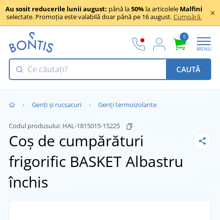
Au sosit reducerile lunii august:
până la
50%
la articolele
Malfini
selectate. Promoția este valabilă doar până pe 16 august.
Cumpără.
0
MENU
CAUTĂ
Genți și rucsacuri
Genți termoizolante
Codul produsului:
HAL-1815015-15225
Coș de cumpărături
frigorific BASKET
Albastru
închis