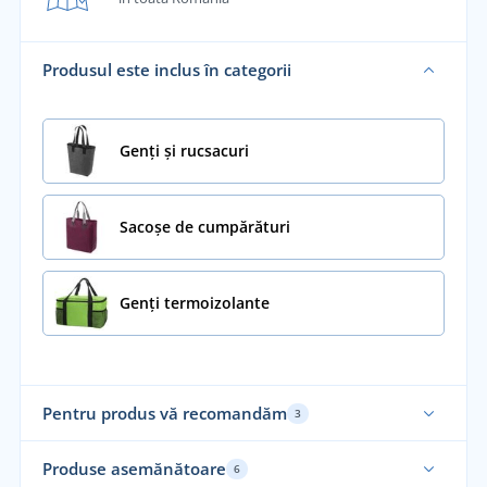
Produsul este inclus în categorii
Genți și rucsacuri
Sacoșe de cumpărături
Genți termoizolante
Pentru produs vă recomandăm
3
Al
Produse asemănătoare
6