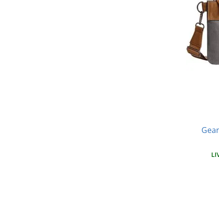
Gean
LI