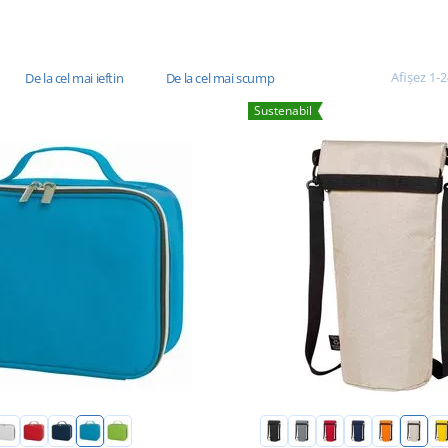
Afișez 1-
De la cel mai ieftin
De la cel mai scump
Sustenabil