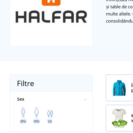
și table de c
multe altele.
consolidându-
Filtre
Sex
(85)
(90)
(3)