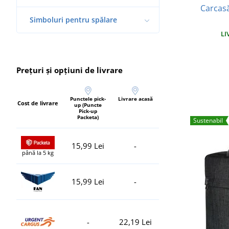
Carcasă
Simboluri pentru spălare
LI
Prețuri și opțiuni de livrare
Punctele pick-
Livrare acasă
Cost de livrare
up (Puncte
Pick-up
Packeta)
Sustenabil
15,99 Lei
-
până la 5 kg
15,99 Lei
-
-
22,19 Lei