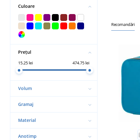
Culoare
Recomandări
Prețul
15.25 lei
474.75 lei
Volum
Gramaj
Material
Anotimp