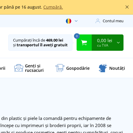
oar până pe 16 august.
Cumpără.
Contul meu
0
0,00 lei
Cumpărați încă de
469,00 lei
și
transportul îl aveți gratuit
cu TVA
Genți și
rii
Gospodărie
Noutăți
rucsacuri
i din plastic și piele la comandă pentru echipamente de
 începe cu imprimeuri și broderii proprii, iar în 2008 se
 umăr și produse cosmetice, genți pentru cumpărături, coșuri