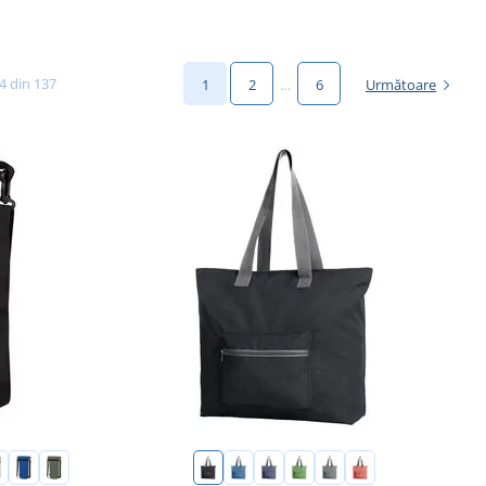
24 din 137
1
2
…
6
Următoare