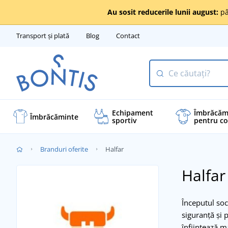
Au sosit reducerile lunii august:
pâ
Transport și plată
Blog
Contact
Echipament
Îmbrăcăm
Îmbrăcăminte
sportiv
pentru co
Branduri oferite
Halfar
Halfar
Începutul soc
siguranță și 
înființează 