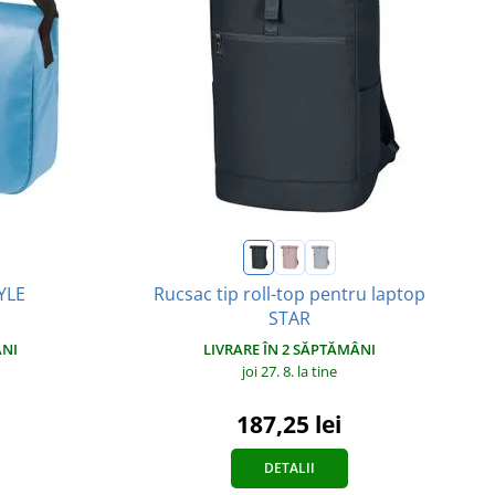
YLE
Rucsac tip roll-top pentru laptop
STAR
ÂNI
LIVRARE ÎN 2 SĂPTĂMÂNI
joi 27. 8.
la tine
187,25 lei
DETALII