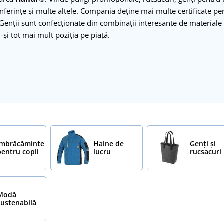
onferințe și multe altele. Compania deține mai multe certificate p
 Genții sunt confecționate din combinații interesante de materiale
și tot mai mult poziția pe piață.
Îmbrăcăminte
Haine de
Genți și
pentru copii
lucru
rucsacuri
Modă
sustenabilă