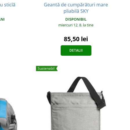
u sticlă
Geantă de cumpărături mare
pliabilă SKY
ÂNI
DISPONIBIL
miercuri 12. 8.
la tine
85,50 lei
DETALII
Sustenabil