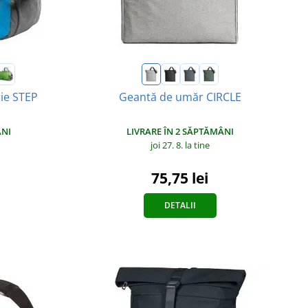
rie STEP
Geantă de umăr CIRCLE
ÂNI
LIVRARE ÎN 2 SĂPTĂMÂNI
joi 27. 8.
la tine
75,75 lei
DETALII