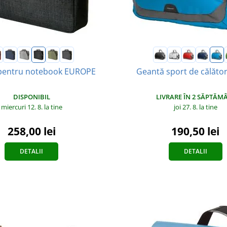
pentru notebook EUROPE
Geantă sport de călăto
DISPONIBIL
LIVRARE ÎN 2 SĂPTĂM
miercuri 12. 8.
la tine
joi 27. 8.
la tine
258,00 lei
190,50 lei
DETALII
DETALII