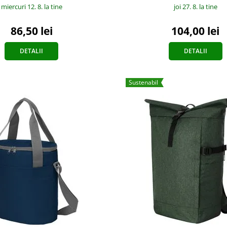
miercuri 12. 8.
la tine
joi 27. 8.
la tine
86,50 lei
104,00 lei
DETALII
DETALII
Sustenabil