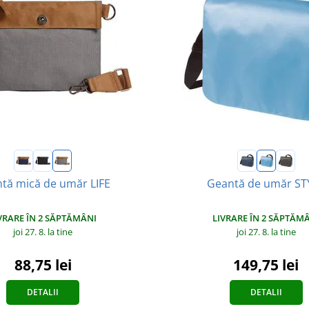
tă mică de umăr LIFE
Geantă de umăr ST
VRARE ÎN 2 SĂPTĂMÂNI
LIVRARE ÎN 2 SĂPTĂM
joi 27. 8.
la tine
joi 27. 8.
la tine
88,75 lei
149,75 lei
DETALII
DETALII