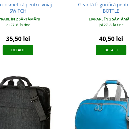
 cosmetică pentru voiaj
Geantă frigorifică pentr
SWITCH
BOTTLE
VRARE ÎN 2 SĂPTĂMÂNI
LIVRARE ÎN 2 SĂPTĂM
joi 27. 8.
la tine
joi 27. 8.
la tine
35,50 lei
40,50 lei
DETALII
DETALII