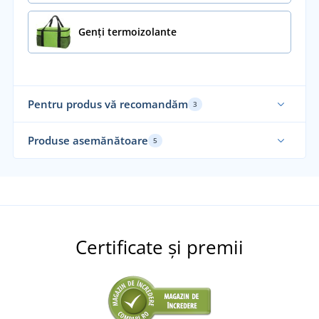
Genți termoizolante
Pentru produs vă recomandăm
3
Produse asemănătoare
5
Sustenabil
Al
Certificate și premii