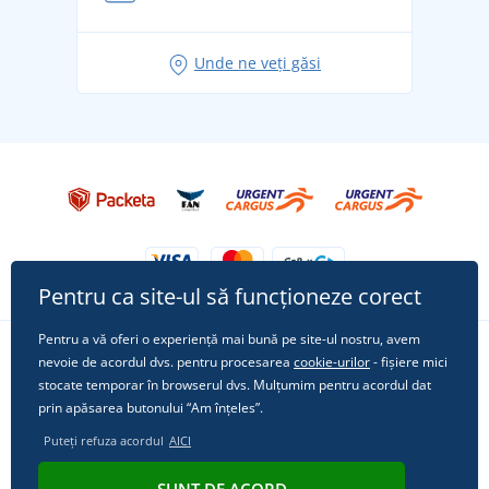
pentru vacanță fără griji
Idei de outfituri fresh pentru o vară relaxată
Unde ne veți găsi
Tricoul preferat City în rol principal: ținute pentru
orice ocazie!
Pentru ca site-ul să funcționeze corect
Pentru a vă oferi o experiență mai bună pe site-ul nostru, avem
nevoie de acordul dvs. pentru procesarea
cookie-urilor
- fișiere mici
Urmărește-ne pe rețelele sociale
stocate temporar în browserul dvs. Mulțumim pentru acordul dat
prin apăsarea butonului “Am înțeles”.
Puteți refuza acordul
AICI
© 2011 - 2026, Dual Trade s.r.o. | Din punct de vedere tehnic oferă