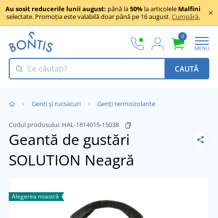
Au sosit reducerile lunii august:
până la
50%
la articolele
Malfini
selectate. Promoția este valabilă doar până pe 16 august.
Cumpără.
0
MENU
CAUTĂ
Genți și rucsacuri
Genți termoizolante
Codul produsului:
HAL-1814015-15038
Geantă de gustări
SOLUTION
Neagră
Alegerea noastră