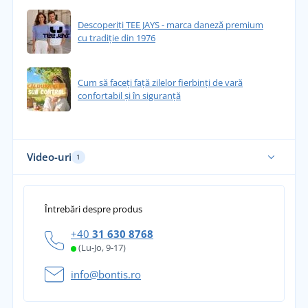
Descoperiți TEE JAYS - marca daneză premium
cu tradiție din 1976
Cum să faceți față zilelor fierbinți de vară
confortabil și în siguranță
Video-uri
1
Întrebări despre produs
+40
31 630 8768
(Lu-Jo, 9-17)
info@bontis.ro