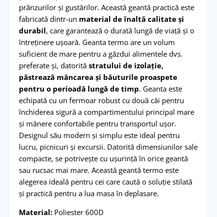
prânzurilor și gustărilor. Această geantă practică este
fabricată dintr-un
material de înaltă calitate și
durabil
, care garantează o durată lungă de viață și o
întreținere ușoară. Geanta termo are un volum
suficient de mare pentru a găzdui alimentele dvs.
preferate și, datorită
stratului de izolație,
păstrează mâncarea și băuturile proaspete
pentru o perioadă lungă de timp
. Geanta este
echipată cu un fermoar robust cu două căi pentru
închiderea sigură a compartimentului principal mare
și mânere confortabile pentru transportul ușor.
Designul său modern și simplu este ideal pentru
lucru, picnicuri și excursii. Datorită dimensiunilor sale
compacte, se potrivește cu ușurință în orice geantă
sau rucsac mai mare. Această geantă termo este
alegerea ideală pentru cei care caută o soluție stilată
și practică pentru a lua masa în deplasare.
Material:
Poliester 600D