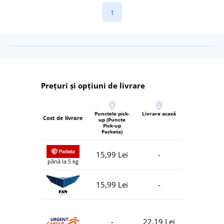
1
Prețuri și opțiuni de livrare
Punctele pick-
Livrare acasă
Cost de livrare
up (Puncte
Pick-up
Packeta)
15,99 Lei
-
până la 5 kg
15,99 Lei
-
-
22,19 Lei