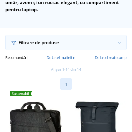
umăr, avem și un rucsac elegant, cu compartiment
pentru laptop.
Filtrare de produse
Recomandări
De la cel mai ieftin
De la cel mai scump
Afișez 1-14 din 14
1
Sustenabil