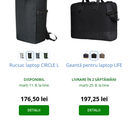
Rucsac laptop CIRCLE L
Geantă pentru laptop LIFE
DISPONIBIL
LIVRARE ÎN 2 SĂPTĂMÂNI
marți 11. 8.
la tine
marți 25. 8.
la tine
176,50 lei
197,25 lei
DETALII
DETALII