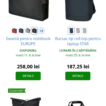
+2
Geantă pentru notebook
Rucsac tip roll-top pentru
EUROPE
laptop STAR
DISPONIBIL
LIVRARE ÎN 2 SĂPTĂMÂNI
marți 11. 8.
la tine
marți 25. 8.
la tine
258,00 lei
187,25 lei
DETALII
DETALII
Sustenabil