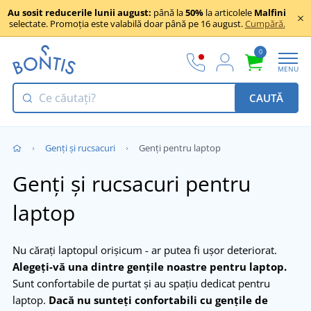
Au sosit reducerile lunii august:
până la
50%
la articolele
Malfini
selectate. Promoția este valabilă doar până pe 16 august.
Cumpără.
0
MENU
CAUTĂ
Genți și rucsacuri
Genți pentru laptop
Genți și rucsacuri pentru
laptop
Nu cărați laptopul orișicum - ar putea fi ușor deteriorat.
Alegeți-vă una dintre gențile noastre pentru laptop.
Sunt confortabile de purtat și au spațiu dedicat pentru
laptop.
Dacă nu sunteți confortabili cu gențile de