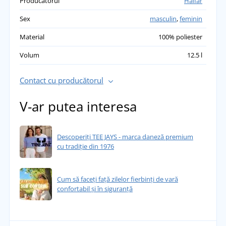
Producătorul
Halfar
Sex
masculin
,
feminin
Material
100% poliester
Volum
12.5 l
Contact cu producătorul
V-ar putea interesa
Descoperiți TEE JAYS - marca daneză premium
cu tradiție din 1976
Cum să faceți față zilelor fierbinți de vară
confortabil și în siguranță