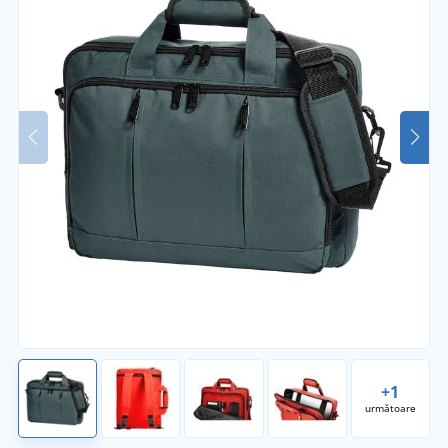
+1
următoare