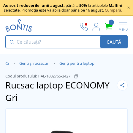
Au sosit reducerile lunii august:
până la
50%
la articolele
Malfini
selectate. Promoția este valabilă doar până pe 16 august.
Cumpără.
0
MENU
CAUTĂ
Genți și rucsacuri
Genți pentru laptop
Codul produsului:
HAL-1802765-3427
Rucsac laptop ECONOMY
Gri