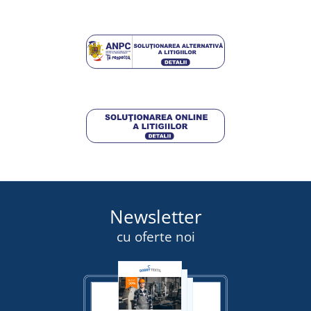
DISPONIBIL
miercuri 12. 8.
la tine
258,00 lei
DETALII
Newsletter
cu oferte noi