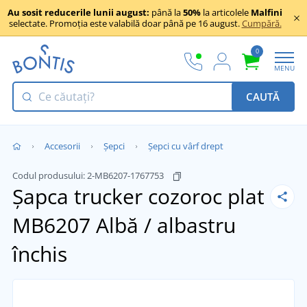
Au sosit reducerile lunii august:
până la
50%
la articolele
Malfini
selectate. Promoția este valabilă doar până pe 16 august.
Cumpără.
0
MENU
CAUTĂ
Accesorii
Șepci
Șepci cu vârf drept
Codul produsului:
2-MB6207-1767753
Șapca trucker cozoroc plat
MB6207
Albă / albastru
închis