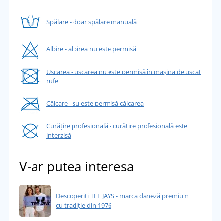
Spălare - doar spălare manuală
Albire - albirea nu este permisă
Uscarea - uscarea nu este permisă în mașina de uscat
rufe
Călcare - su este permisă călcarea
Curățire profesională - curățire profesională este
interzisă
V-ar putea interesa
Descoperiți TEE JAYS - marca daneză premium
cu tradiție din 1976