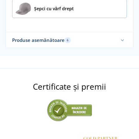
Șepci cu vârf drept
Produse asemănătoare
6
Re
Certificate și premii