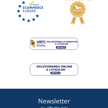
+13
Șapcă retro trucker MB6550
LIVRARE ÎN 8 ZILE
luni 17. 8.
la tine
27,25 lei
DETALII
Newsletter