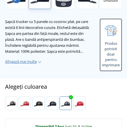
următoare
Șapcă trucker cu 5 panele cu cozoroc plat, pe care
există 6 linii decorative cusute. Etichetă detașabilă.
Șapca are partea din față moale, restul este din
plasă. Are o bandă antiperspirantă din bumbac.
Produs
Închidere reglabilă pentru ajustarea mărimii.
potrivit
Material: 100% poliester. Șapca este potrivită…
doar
pentru
Afișează mai multe
imprimare
Alegeți culoarea
Disponibil
2 buc
luni 10. 8.
la tine