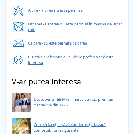
Albire - albirea nu este permisă
Uscarea - uscarea nu este permisă în mașina de uscat
rufe
Călcare - su este permisă călcarea
Curățire profesională - curățire profesională este
interzisă
V-ar putea interesa
Descoperiți TEE JAYS - marca daneză premium
cu tradiție din 1976
Cum să faceți față zilelor fierbinți de vară
confortabil și în siguranță