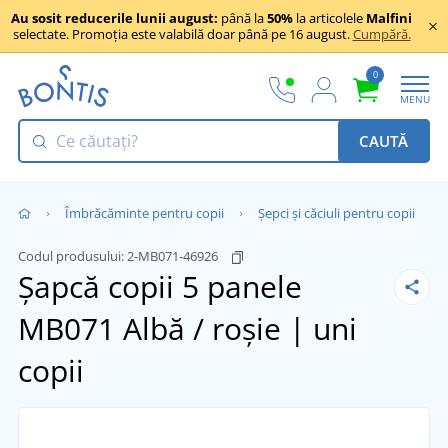
Au sosit reducerile lunii august:
până la
50%
la articolele
Malfini
selectate. Promoția este valabilă doar până pe 16 august.
Cumpără.
0
MENU
CAUTĂ
Îmbrăcăminte pentru copii
Șepci și căciuli pentru copii
Codul produsului:
2-MB071-46926
Șapcă copii 5 panele
MB071
Albă / roșie | uni
copii