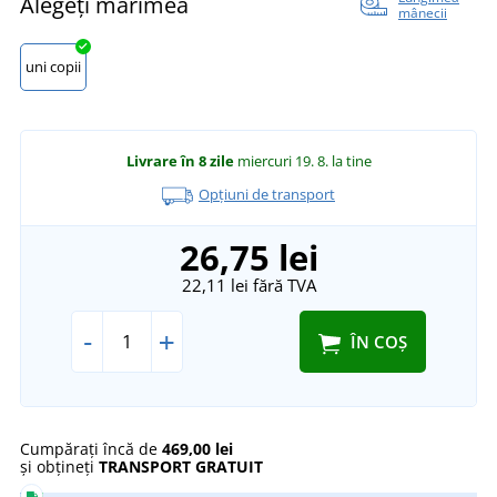
Alegeți mărimea
mânecii
uni copii
Livrare în 8 zile
miercuri 19. 8.
la tine
Opțiuni de transport
26,75 lei
22,11 lei
fără TVA
-
+
ÎN COȘ
Cumpărați încă de
469,00 lei
și obțineți
TRANSPORT GRATUIT