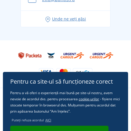
pentru vacanță fără griji
Idei de outfituri fresh pentru o vară relaxată
Unde ne veți găsi
Tricoul preferat City în rol principal: ținute pentru
orice ocazie!
Pentru ca site-ul să funcționeze corect
Pentru a vă oferi o experiență mai bună pe site-ul nostru, avem
nevoie de acordul dvs. pentru procesarea
cookie-urilor
- fișiere mici
Urmărește-ne pe rețelele sociale
stocate temporar în browserul dvs. Mulțumim pentru acordul dat
prin apăsarea butonului “Am înțeles”.
Puteți refuza acordul
AICI