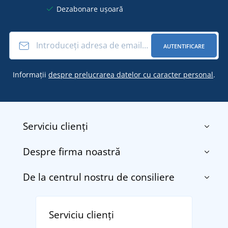
Dezabonare ușoară
AUTENTIFICARE
Informații
despre prelucrarea datelor cu caracter personal
.
Serviciu clienți
Despre firma noastră
Contact
Termenii și condițiile
De la centrul nostru de consiliere
Despre noi
Transport și plată
Blog
Returnarea bunurilor și reclamații
Descoperiți TEE JAYS - marca daneză premium cu
Affiliate
Serviciu clienți
Politica de confidențialitate a datelor cu caracter
tradiție din 1976