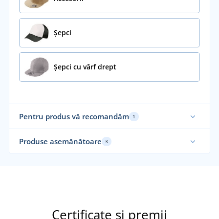
Șepci
Șepci cu vârf drept
Pentru produs vă recomandăm
1
Produse asemănătoare
3
Su
Certificate și premii