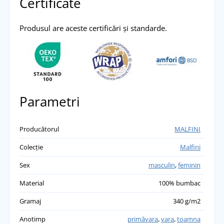
Certificate
Produsul are aceste certificări și standarde.
Parametri
Producătorul
MALFINI
Colecție
Malfini
Sex
masculin
,
feminin
Material
100% bumbac
Gramaj
340 g/m2
Anotimp
primăvara
,
vara
,
toamna