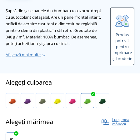
Șapcă din șase panele din bumbac cu cozoroc drept
cu autocolant detașabil. Are un panel frontal întărit,
orificii de aerisire cusute și o dimensiune reglabilă
printr-o clemă din plastic în stil retro. Greutate de
Produs
340 g / m². Material: 100% bumbac. De asemenea,
potrivit
puteți achiziționa și șapca cu cinci…
pentru
imprimare
Afișează mai multe
și broderie
Alegeți culoarea
Lungimea
Alegeți mărimea
mânecii
uni