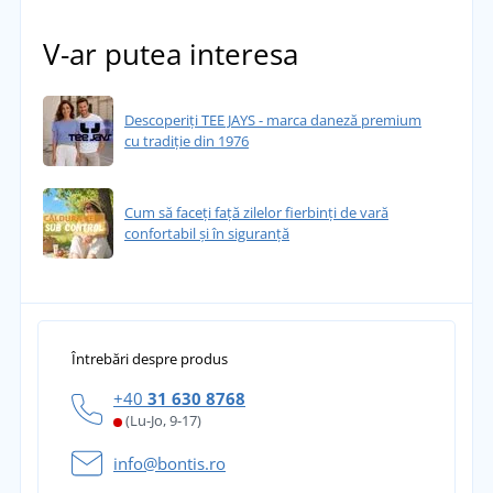
V-ar putea interesa
Descoperiți TEE JAYS - marca daneză premium
cu tradiție din 1976
Cum să faceți față zilelor fierbinți de vară
confortabil și în siguranță
Întrebări despre produs
+40
31 630 8768
(Lu-Jo, 9-17)
info@bontis.ro