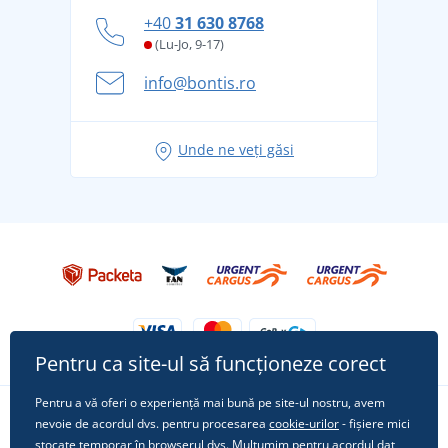
personal
Cum să faceți față zilelor fierbinți de vară confortabil
+40
31 630 8768
și în siguranță
(Lu-Jo, 9-17)
Aventura de vară începe cu bagajul - pregătiți-vă
info@bontis.ro
pentru vacanță fără griji
Idei de outfituri fresh pentru o vară relaxată
Unde ne veți găsi
Tricoul preferat City în rol principal: ținute pentru
orice ocazie!
Pentru ca site-ul să funcționeze corect
Pentru a vă oferi o experiență mai bună pe site-ul nostru, avem
nevoie de acordul dvs. pentru procesarea
cookie-urilor
- fișiere mici
Urmărește-ne pe rețelele sociale
stocate temporar în browserul dvs. Mulțumim pentru acordul dat