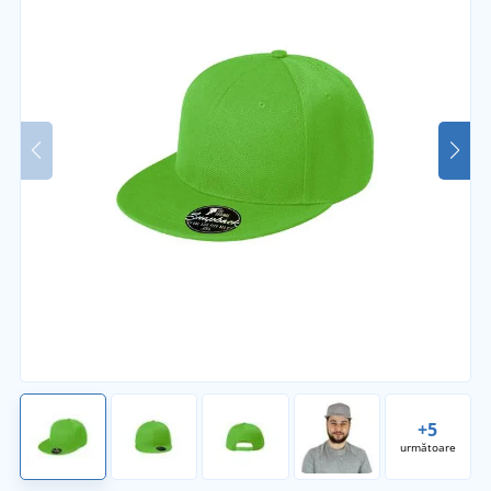
+5
următoare