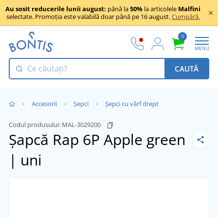
Au sosit reducerile lunii august:
până la
50%
la articolele
Malfini
selectate. Promoția este valabilă doar până pe 16 august.
Cumpără.
0
MENU
CAUTĂ
Accesorii
Șepci
Șepci cu vârf drept
Codul produsului:
MAL-3029200
Șapcă Rap 6P
Apple green
| uni