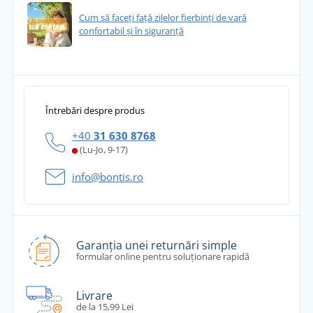
Cum să faceți față zilelor fierbinți de vară
confortabil și în siguranță
Întrebări despre produs
+40
31 630 8768
(Lu-Jo, 9-17)
info@bontis.ro
Garanția unei returnări simple
formular online pentru soluționare rapidă
Livrare
de la 15,99 Lei