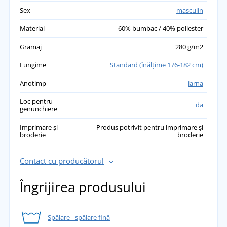
Sex
masculin
Material
60% bumbac / 40% poliester
Gramaj
280 g/m2
Lungime
Standard (înălţime 176-182 cm)
Anotimp
iarna
Loc pentru
da
genunchiere
Imprimare și
Produs potrivit pentru imprimare și
broderie
broderie
Contact cu producătorul
Îngrijirea produsului
Spălare - spălare fină