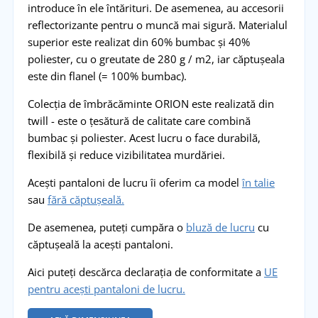
introduce în ele întărituri. De asemenea, au accesorii
reflectorizante pentru o muncă mai sigură. Materialul
superior este realizat din 60% bumbac și 40%
poliester, cu o greutate de 280 g / m2, iar căptușeala
este din flanel (= 100% bumbac).
Colecția de îmbrăcăminte ORION este realizată din
twill - este o țesătură de calitate care combină
bumbac și poliester. Acest lucru o face durabilă,
flexibilă și reduce vizibilitatea murdăriei.
Acești pantaloni de lucru îi oferim ca model
în talie
sau
fără căptușeală.
De asemenea, puteți cumpăra o
bluză de lucru
cu
căptușeală la acești pantaloni.
Aici puteți descărca declarația de conformitate a
UE
pentru acești pantaloni de lucru.