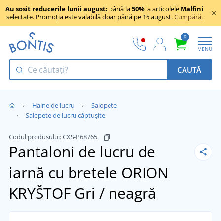
Au sosit reducerile lunii august:
până la
50%
la articolele
Malfini
selectate. Promoția este valabilă doar până pe 16 august.
Cumpără.
0
MENU
CAUTĂ
Haine de lucru
Salopete
Salopete de lucru căptușite
Codul produsului:
CXS-P68765
Pantaloni de lucru de
iarnă cu bretele ORION
KRYŠTOF
Gri / neagră