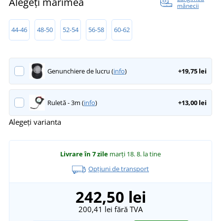
Alegeți mărimea
mânecii
44-46
48-50
52-54
56-58
60-62
Genunchiere de lucru (
info
)
+19,75 lei
Ruletă - 3m (
info
)
+13,00 lei
Alegeți varianta
Livrare în 7 zile
marți 18. 8.
la tine
Opțiuni de transport
242,50 lei
200,41 lei
fără TVA