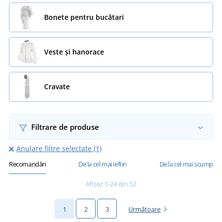
Bonete pentru bucătari
Veste și hanorace
Cravate
Filtrare de produse
Anulare filtre selectate (1)
Recomandări
De la cel mai ieftin
De la cel mai scump
Afișez 1-24 din 52
1
2
3
Următoare