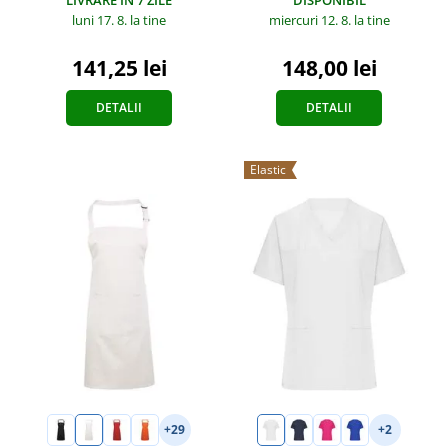
miercuri 12. 8.
la tine
luni 17. 8.
la tine
148,00 lei
141,25 lei
DETALII
DETALII
Elastic
+29
+2