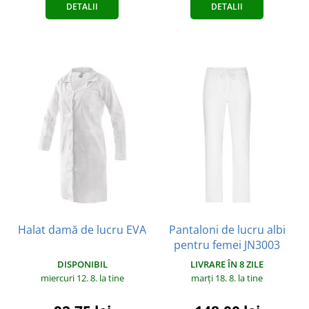
DETALII
DETALII
Halat damă de lucru EVA
Pantaloni de lucru albi
pentru femei JN3003
DISPONIBIL
LIVRARE ÎN 8 ZILE
miercuri 12. 8.
la tine
marți 18. 8.
la tine