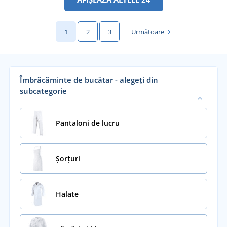
1
2
3
Următoare
Îmbrăcăminte de bucătar - alegeți din
subcategorie
Pantaloni de lucru
Șorțuri
Halate