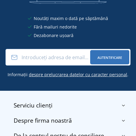
Noutăți maxim o dată pe săptămână
Fără mailuri nedorite
Dezabonare ușoară
AUTENTIFICARE
Informații
despre prelucrarea datelor cu caracter personal
.
Serviciu clienți
Despre firma noastră
Contact
Termenii și condițiile
De la centrul nostru de consiliere