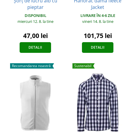
Șorț de lucru alb cu
Hanorac damă fleece
pieptar
Jacket
DISPONIBIL
LIVRARE ÎN 4-6 ZILE
miercuri 12. 8.
la tine
vineri 14. 8.
la tine
47,00 lei
101,75 lei
DETALII
DETALII
Recomandarea noastră
Sustenabil