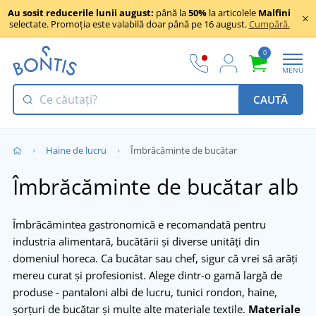
Au sosit reducerile lunii august:
până la
50%
la articolele
Malfini
selectate. Promoția este valabilă doar până pe 16 august.
Cumpără.
0
MENU
CAUTĂ
Haine de lucru
Îmbrăcăminte de bucătar
Îmbrăcăminte de bucătar alb
Îmbrăcămintea gastronomică e recomandată pentru
industria alimentară, bucătării și diverse unități din
domeniul horeca. Ca bucătar sau chef, sigur că vrei să arăți
mereu curat și profesionist. Alege dintr-o gamă largă de
produse - pantaloni albi de lucru, tunici rondon, haine,
șorțuri de bucătar și multe alte materiale textile.
Materiale