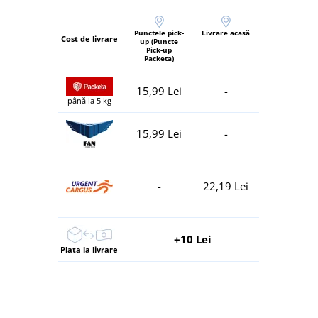
Punctele pick-
Livrare acasă
Cost de livrare
up (Puncte
Pick-up
Packeta)
15,99 Lei
-
până la 5 kg
15,99 Lei
-
-
22,19 Lei
+10 Lei
Plata la livrare