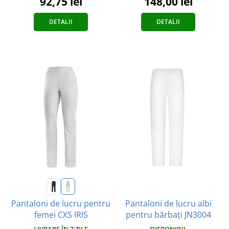
92,75 lei
148,00 lei
DETALII
DETALII
Pantaloni de lucru albi
Pantaloni de lucru pentru
pentru bărbați JN3004
femei CXS IRIS
DISPONIBIL
LIVRARE ÎN 7 ZILE