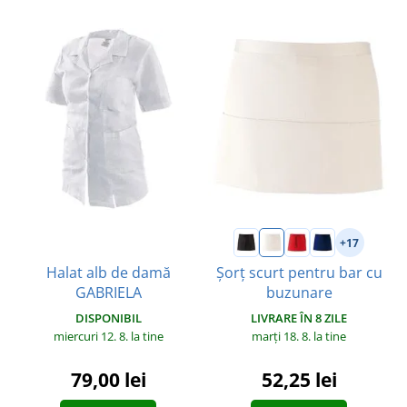
+17
Halat alb de damă
Șorț scurt pentru bar cu
GABRIELA
buzunare
DISPONIBIL
LIVRARE ÎN 8 ZILE
miercuri 12. 8.
la tine
marți 18. 8.
la tine
79,00 lei
52,25 lei