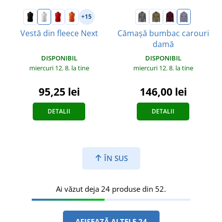
+15
Vestă din fleece Next
Cămașă bumbac carouri
damă
DISPONIBIL
DISPONIBIL
miercuri 12. 8.
la tine
miercuri 12. 8.
la tine
95,25 lei
146,00 lei
DETALII
DETALII
ÎN SUS
Ai văzut deja 24 produse din 52.
AFIȘEAZĂ ALTELE 24