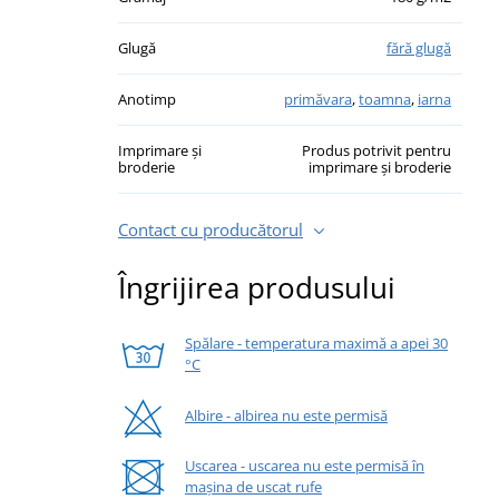
Glugă
fără glugă
Anotimp
primăvara
,
toamna
,
iarna
Imprimare și
Produs potrivit pentru
broderie
imprimare și broderie
Contact cu producătorul
Îngrijirea produsului
Spălare - temperatura maximă a apei 30
°C
Albire - albirea nu este permisă
Uscarea - uscarea nu este permisă în
mașina de uscat rufe