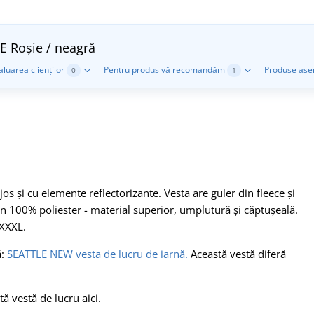
LE
Roșie / neagră
aluarea clienților
Pentru produs vă recomandăm
Produse as
0
1
os și cu elemente reflectorizante. Vesta are guler din fleece și
n 100% poliester - material superior, umplutură și căptușeală.
 XXXL.
ă:
SEATTLE NEW vesta de lucru de iarnă.
Această vestă diferă
ă vestă de lucru aici.