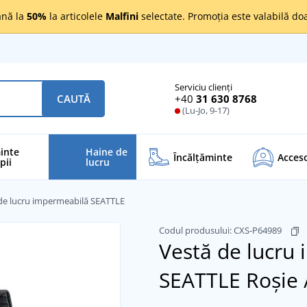
nă la
50%
la articolele
Malfini
selectate. Promoția este valabilă d
Serviciu clienți
+40
31 630 8768
CAUTĂ
(Lu-Jo, 9-17)
inte
Haine de
Încălţăminte
Acceso
pii
lucru
de lucru impermeabilă SEATTLE
Codul produsului:
CXS-P64989
Vestă de lucru
SEATTLE
Roșie 