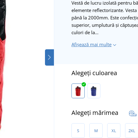
Vestă de lucru izolată pentru bă
elemente reflectorizante. Vesta a
până la 2000mm. Este confecțio
superior, umplutură și căptușea
culori de la…
Afișează mai multe
Alegeți culoarea
Alegeți mărimea
S
M
XL
2XL