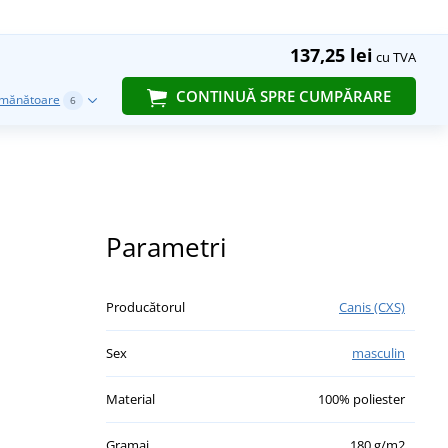
137,25 lei
cu TVA
CONTINUĂ SPRE CUMPĂRARE
emănătoare
6
Parametri
Producătorul
Canis (CXS)
Sex
masculin
Material
100% poliester
Gramaj
180 g/m2