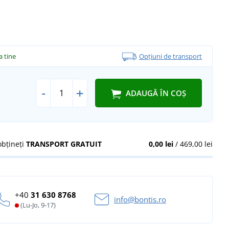
la tine
Opțiuni de transport
-
+
ADAUGĂ ÎN COȘ
obțineți
TRANSPORT GRATUIT
0,00 lei
/ 469,00 lei
+40
31 630 8768
info@bontis.ro
(Lu-Jo, 9-17)