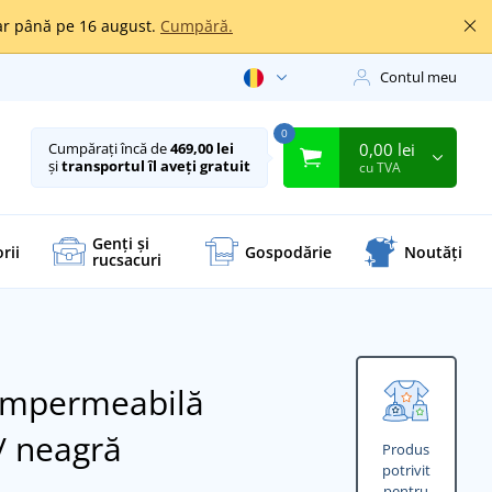
oar până pe 16 august.
Cumpără.
Contul meu
0
0,00 lei
Cumpărați încă de
469,00 lei
și
transportul îl aveți gratuit
cu TVA
Genți și
rii
Gospodărie
Noutăți
rucsacuri
 impermeabilă
/ neagră
Produs
potrivit
pentru