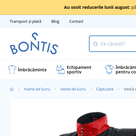
Au sosit reducerile lunii august:
pâ
Transport și plată
Blog
Contact
Echipament
Îmbrăcăm
Îmbrăcăminte
sportiv
pentru co
Haine de lucru
Veste de lucru
Căptușite
Vestă 