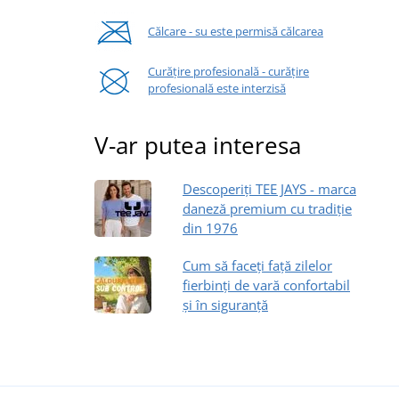
Călcare - su este permisă călcarea
Curățire profesională - curățire
profesională este interzisă
V-ar putea interesa
Descoperiți TEE JAYS - marca
daneză premium cu tradiție
din 1976
Cum să faceți față zilelor
fierbinți de vară confortabil
și în siguranță