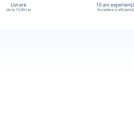
Livrare
10 ani experienț
de la 15,99 Lei
încredere și eficiență