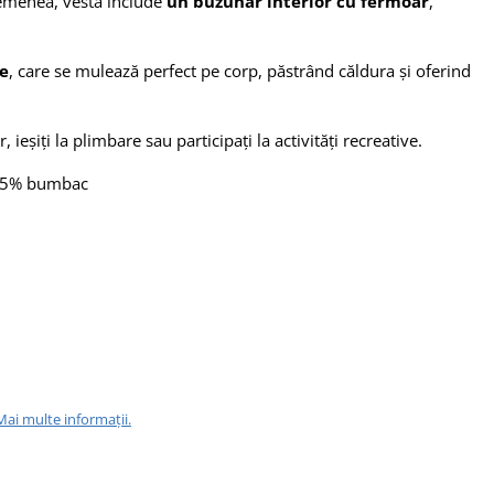
asemenea, vesta include
un buzunar interior cu fermoar
,
ie
, care se mulează perfect pe corp, păstrând căldura și oferind
r, ieșiți la plimbare sau participați la activități recreative.
 45% bumbac
Mai multe informații.