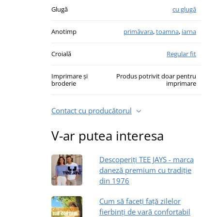
Glugă
cu glugă
Anotimp
primăvara
,
toamna
,
iarna
Croială
Regular fit
Imprimare și
Produs potrivit doar pentru
broderie
imprimare
Contact cu producătorul
V-ar putea interesa
Descoperiți TEE JAYS - marca
daneză premium cu tradiție
din 1976
Cum să faceți față zilelor
fierbinți de vară confortabil