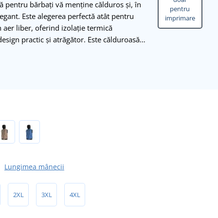
ă pentru bărbați vă menține călduros și, în
pentru
egant. Este alegerea perfectă atât pentru
imprimare
n aer liber, oferind izolație termică
 design practic și atrăgător. Este călduroasă…
Lungimea mânecii
2XL
3XL
4XL