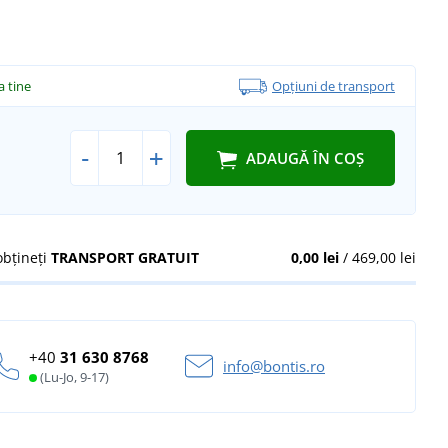
la tine
Opțiuni de transport
-
+
ADAUGĂ ÎN COȘ
obțineți
TRANSPORT GRATUIT
0,00 lei
/ 469,00 lei
+40
31 630 8768
info@bontis.ro
(Lu-Jo, 9-17)