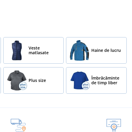
Veste
Haine de lucru
matlasate
Îmbrăcăminte
Plus size
de timp liber