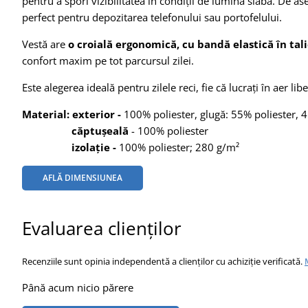
pentru a spori vizibilitatea în condiții de lumină slabă. De 
perfect pentru depozitarea telefonului sau portofelului.
Vestă are
o croială ergonomică, cu bandă elastică în tal
confort maxim pe tot parcursul zilei.
Este alegerea ideală pentru zilele reci, fie că lucrați în aer libe
Material:
exterior -
100% poliester, glugă: 55% poliester,
căptușeală
- 100% poliester
izolație -
100% poliester; 280 g/m²
AFLĂ DIMENSIUNEA
Evaluarea clienților
Recenziile sunt opinia independentă a clienților cu achiziție verificată.
Până acum nicio părere