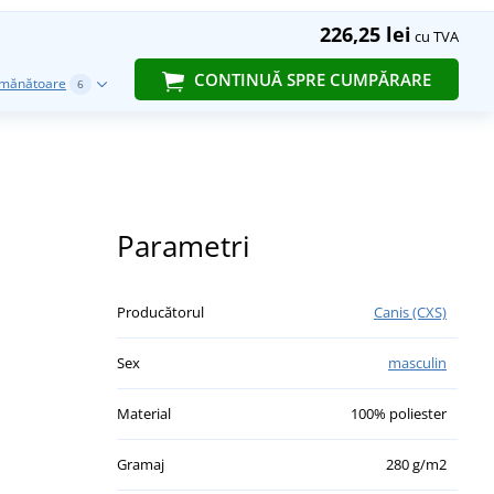
226,25 lei
cu TVA
CONTINUĂ SPRE CUMPĂRARE
emănătoare
6
Parametri
Producătorul
Canis (CXS)
Sex
masculin
Material
100% poliester
Gramaj
280 g/m2