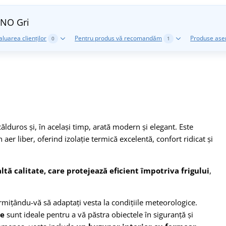
RENO
Gri
aluarea clienților
Pentru produs vă recomandăm
Produse as
0
1
lduros și, în același timp, arată modern și elegant. Este
 aer liber, oferind izolație termică excelentă, confort ridicat și
ltă calitate, care protejează eficient împotriva frigului
,
rmițându-vă să adaptați vesta la condițiile meteorologice.
te
sunt ideale pentru a vă păstra obiectele în siguranță și