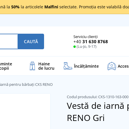
nă la
50%
la articolele
Malfini
selectate. Promoția este valabilă d
Serviciu clienți
+40
31 630 8768
CAUTĂ
(Lu-Jo, 9-17)
ăminte
Haine
Încălţăminte
Acces
copii
de lucru
 iarnă pentru bărbați CXS RENO
Codul produsului:
CXS-1310-163-00
Vestă de iarnă 
RENO
Gri