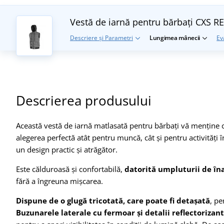
Vestă de iarnă pentru bărbați CXS 
Descriere și Parametri
Lungimea mânecii
Ev
Descrierea produsului
Această vestă de iarnă matlasată pentru bărbați vă menține că
alegerea perfectă atât pentru muncă, cât și pentru activități în
un design practic și atrăgător.
Este călduroasă și confortabilă,
datorită umpluturii de îna
fără a îngreuna mișcarea.
Dispune de o glugă tricotată, care poate fi detașată
, pe
Buzunarele laterale cu fermoar și detalii reflectorizan