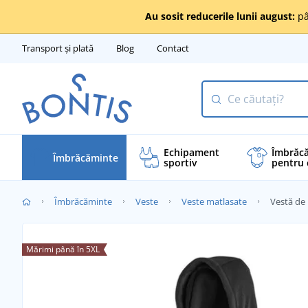
Au sosit reducerile lunii august:
pâ
Transport și plată
Blog
Contact
Echipament
Îmbrăc
Îmbrăcăminte
sportiv
pentru 
Îmbrăcăminte
Veste
Veste matlasate
Vestă de
Mărimi până în 5XL