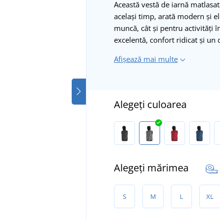
Această vestă de iarnă matlasat
același timp, arată modern și el
muncă, cât și pentru activități î
excelentă, confort ridicat și un
Afișează mai multe
Alegeți culoarea
Alegeți mărimea
S
M
L
XL