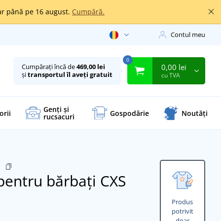
oar până pe 16 august.
Cumpără.
Contul meu
0
0,00 lei
Cumpărați încă de
469,00 lei
și
transportul îl aveți gratuit
cu TVA
Genți și
orii
Gospodărie
Noutăți
rucsacuri
0
pentru bărbați CXS
Produs
potrivit
doar