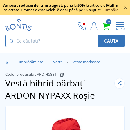
Au sosit reducerile lunii august:
până la
50%
la articolele
Malfini
selectate. Promoția este valabilă doar până pe 16 august.
Cumpără.
0
MENU
CAUTĂ
Îmbrăcăminte
Veste
Veste matlasate
Codul produsului:
ARD-H5881
Vestă hibrid bărbați
ARDON NYPAXX
Roșie