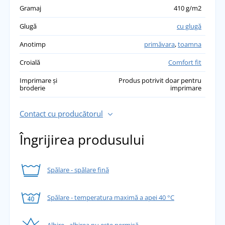
Gramaj
410 g/m2
Glugă
cu glugă
Anotimp
primăvara
,
toamna
Croială
Comfort fit
Imprimare și
Produs potrivit doar pentru
broderie
imprimare
Contact cu producătorul
Îngrijirea produsului
Spălare - spălare fină
Spălare - temperatura maximă a apei 40 °C
Albire - albirea nu este permisă