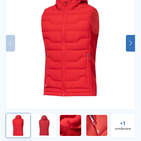
+1
următoare