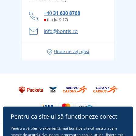
tradiție din 1976
personal
Cum să faceți față zilelor fierbinți de vară confortabil
+40
31 630 8768
și în siguranță
(Lu-Jo, 9-17)
Aventura de vară începe cu bagajul - pregătiți-vă
info@bontis.ro
pentru vacanță fără griji
Idei de outfituri fresh pentru o vară relaxată
Unde ne veți găsi
Tricoul preferat City în rol principal: ținute pentru
orice ocazie!
Pentru ca site-ul să funcționeze corect
Pentru a vă oferi o experiență mai bună pe site-ul nostru, avem
nevoie de acordul dvs. pentru procesarea
cookie-urilor
- fișiere mici