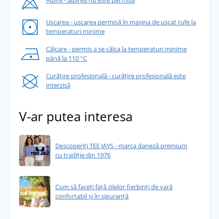
Uscarea - uscarea permisă în mașina de uscat rufe la
temperaturi minime
Călcare - permis a se călca la temperaturi minime
până la 110 °C
Curățire profesională - curățire profesională este
interzisă
V-ar putea interesa
Descoperiți TEE JAYS - marca daneză premium
cu tradiție din 1976
Cum să faceți față zilelor fierbinți de vară
confortabil și în siguranță