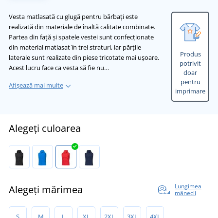
Vesta matlasată cu glugă pentru bărbați este
realizată din materiale de înaltă calitate combinate.
Partea din față și spatele vestei sunt confecționate
din material matlasat în trei straturi, iar părțile
Produs
laterale sunt realizate din piese tricotate mai ușoare.
potrivit
Acest lucru face ca vesta să fie nu…
doar
pentru
Afișează mai multe
imprimare
Alegeți culoarea
Lungimea
Alegeți mărimea
mânecii
S
M
L
XL
2XL
3XL
4XL