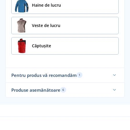
Haine de lucru
Veste de lucru
Căptușite
Pentru produs vă recomandăm
1
Mărimi până în 5XL
Produse asemănătoare
6
Funcțional
Re