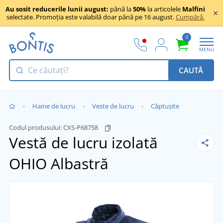
Au sosit reducerile lunii august:
până la
50%
la articolele
Malfini
selectate. Promoția este valabilă doar până pe 16 august.
Cumpără.
0
MENU
CAUTĂ
Haine de lucru
Veste de lucru
Căptușite
Codul produsului:
CXS-P68758
Vestă de lucru izolată
OHIO
Albastră