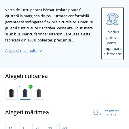
Vesta de lucru pentru bărbați izolată poate fi
ajustată la marginea de jos. Purtarea confortabilă
garantează strângerea flexibilă a curelelor. Umerii și
gulerul sunt cusute cu catifea. Vesta are 8 buzunare
Produs
și un buzunar cu fermoar interior. Căptușeala este
potrivit
fabricată din 100% poliester, precum și…
pentru
imprimare
Afișează mai multe
și broderie
Alegeți culoarea
Lungimea
Alegeți mărimea
mânecii
M
L
XL
2XL
3XL