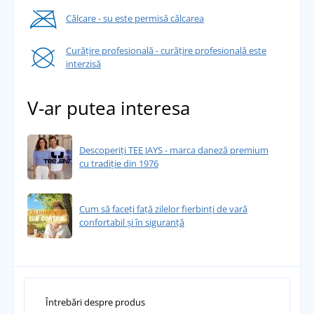
Călcare - su este permisă călcarea
Curățire profesională - curățire profesională este
interzisă
V-ar putea interesa
Descoperiți TEE JAYS - marca daneză premium
cu tradiție din 1976
Cum să faceți față zilelor fierbinți de vară
confortabil și în siguranță
Întrebări despre produs