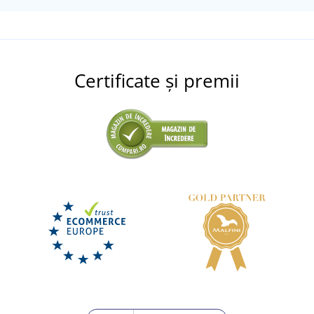
Certificate și premii
Vestă de lucru impermeabilă SEATTLE NEW
LIVRARE ÎN 7 ZILE
luni 17. 8.
la tine