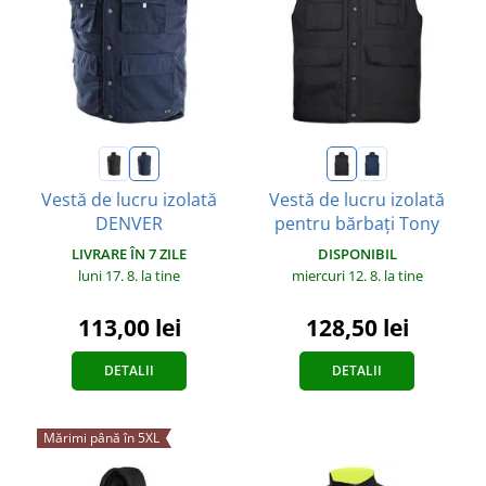
Vestă de lucru izolată
Vestă de lucru izolată
DENVER
pentru bărbați Tony
LIVRARE ÎN 7 ZILE
DISPONIBIL
luni 17. 8.
la tine
miercuri 12. 8.
la tine
113,00 lei
128,50 lei
DETALII
DETALII
Mărimi până în 5XL