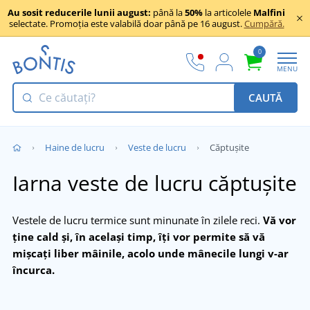
Au sosit reducerile lunii august:
până la
50%
la articolele
Malfini
selectate. Promoția este valabilă doar până pe 16 august.
Cumpără.
0
MENU
CAUTĂ
Haine de lucru
Veste de lucru
Căptușite
Iarna veste de lucru căptușite
Vestele de lucru termice sunt minunate în zilele reci.
Vă vor
ține cald și, în același timp, îți vor permite să vă
mișcați liber mâinile, acolo unde mânecile lungi v-ar
încurca.