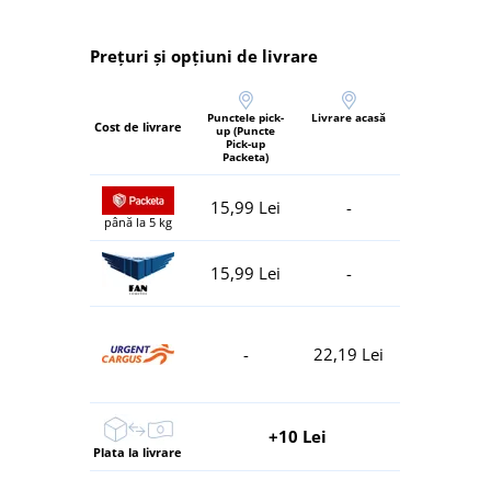
Prețuri și opțiuni de livrare
Punctele pick-
Livrare acasă
Cost de livrare
up (Puncte
Pick-up
Packeta)
15,99 Lei
-
până la 5 kg
15,99 Lei
-
-
22,19 Lei
+10 Lei
Plata la livrare