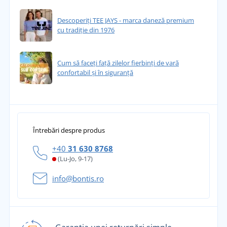
Descoperiți TEE JAYS - marca daneză premium
cu tradiție din 1976
Cum să faceți față zilelor fierbinți de vară
confortabil și în siguranță
Întrebări despre produs
+40
31 630 8768
(Lu-Jo, 9-17)
info@bontis.ro