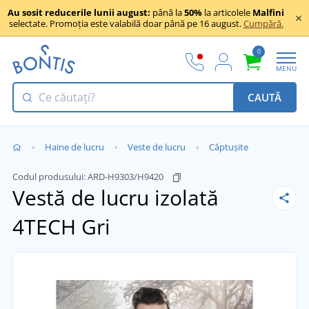
Au sosit reducerile lunii august:
până la
50%
la articolele
Malfini
selectate. Promoția este valabilă doar până pe 16 august.
Cumpără.
0
MENU
CAUTĂ
Haine de lucru
Veste de lucru
Căptușite
Codul produsului:
ARD-H9303/H9420
Vestă de lucru izolată
4TECH
Gri