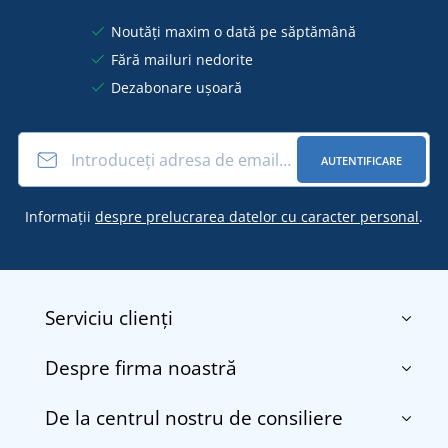
Noutăți maxim o dată pe săptămână
Fără mailuri nedorite
Dezabonare ușoară
AUTENTIFICARE
Informații
despre prelucrarea datelor cu caracter personal
.
Serviciu clienți
Despre firma noastră
Contact
Termenii și condițiile
De la centrul nostru de consiliere
Despre noi
Transport și plată