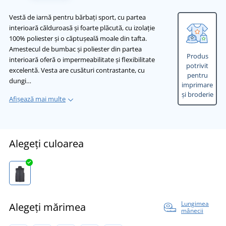
Vestă de iarnă pentru bărbați sport, cu partea
interioară călduroasă și foarte plăcută, cu izolație
100% poliester și o căptușeală moale din tafta.
Amestecul de bumbac și poliester din partea
Produs
interioară oferă o impermeabilitate și flexibilitate
potrivit
excelentă. Vesta are cusături contrastante, cu
pentru
dungi…
imprimare
și broderie
Afișează mai multe
Alegeți culoarea
Lungimea
Alegeți mărimea
mânecii