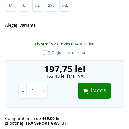
M
L
XL
2XL
3XL
Alegeți varianta
Livrare în 7 zile
vineri 14. 8.
la tine
Opțiuni de transport
197,75 lei
163,43 lei
fără TVA
-
+
ÎN COȘ
Cumpărați încă de
469,00 lei
și obțineți
TRANSPORT GRATUIT