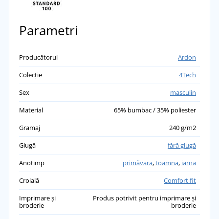
Parametri
Producătorul
Ardon
Colecție
4Tech
Sex
masculin
Material
65% bumbac / 35% poliester
Gramaj
240 g/m2
Glugă
fără glugă
Anotimp
primăvara
,
toamna
,
iarna
Croială
Comfort fit
Imprimare și
Produs potrivit pentru imprimare și
broderie
broderie