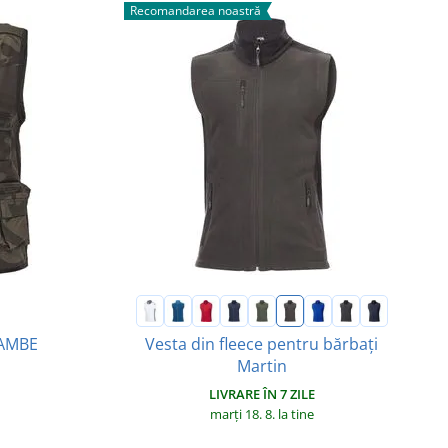
Recomandarea noastră
Vesta din fleece pentru bărbați
RAMBE
Martin
LIVRARE ÎN 7 ZILE
marți 18. 8.
la tine