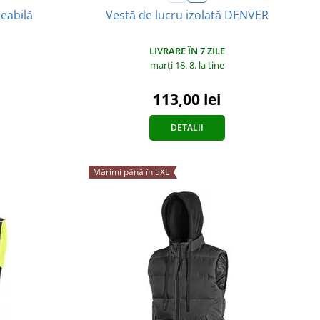
eabilă
Vestă de lucru izolată DENVER
LIVRARE ÎN 7 ZILE
marți 18. 8.
la tine
113,00 lei
DETALII
Mărimi până în 5XL