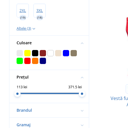
2XL
3XL
(19)
(18)
Altele (3)
Culoare
Prețul
113 lei
371.5 lei
Vestă f
Brandul
Gramaj