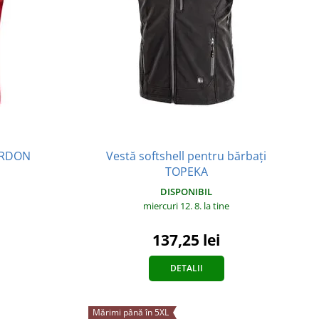
Vestă softshell pentru bărbați
 ARDON
TOPEKA
DISPONIBIL
miercuri 12. 8.
la tine
137,25 lei
DETALII
Mărimi până în 5XL