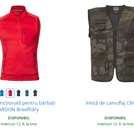
uncțională pentru bărbați
Vestă de camuflaj C
ARDON Breeffidry
DISPONIBIL
DISPONIBIL
miercuri 12. 8.
la tine
miercuri 12. 8.
la tine