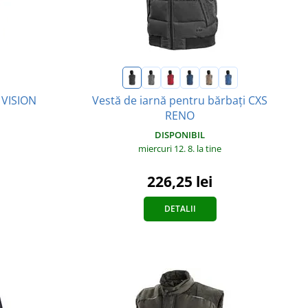
Vestă de iarnă pentru bărbați CXS
l VISION
RENO
DISPONIBIL
miercuri 12. 8.
la tine
226,25 lei
DETALII