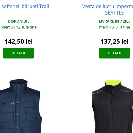
 softshell bărbați Trail
Vestă de lucru imperm
SEATTLE
DISPONIBIL
LIVRARE ÎN 7 ZILE
miercuri 12. 8.
la tine
marți 18. 8.
la tine
142,50 lei
137,25 lei
DETALII
DETALII