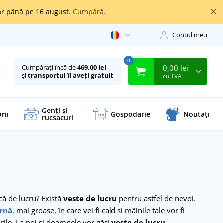
oar până pe 16 august.
Cumpără.
Contul meu
0
0,00 lei
Cumpărați încă de
469,00 lei
și
transportul îl aveți gratuit
cu TVA
Genți și
rii
Gospodărie
Noutăți
rucsacuri
acă de lucru? Există
veste de lucru
pentru astfel de nevoi.
arnă
, mai groase, în care vei fi cald și mâinile tale vor fi
urile. La noi și doamnele vor găsi
veste de lucru