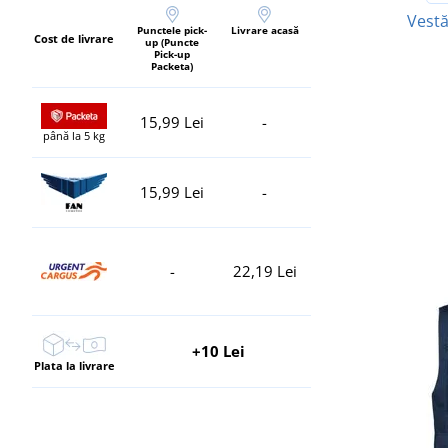
Vestă
Punctele pick-
Livrare acasă
Cost de livrare
up (Puncte
Pick-up
Packeta)
15,99 Lei
-
până la 5 kg
15,99 Lei
-
-
22,19 Lei
+10 Lei
Plata la livrare