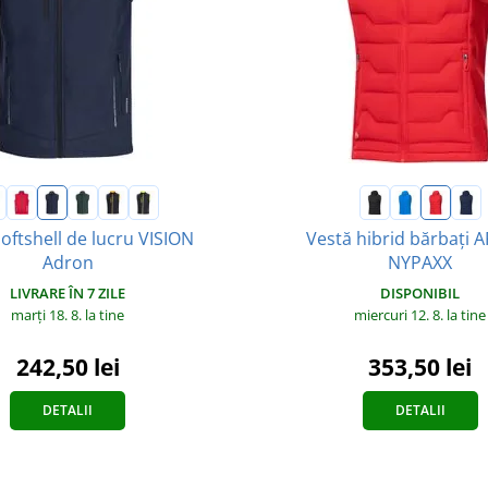
oftshell de lucru VISION
Vestă hibrid bărbați
Adron
NYPAXX
LIVRARE ÎN 7 ZILE
DISPONIBIL
marți 18. 8.
la tine
miercuri 12. 8.
la tine
242,50 lei
353,50 lei
DETALII
DETALII