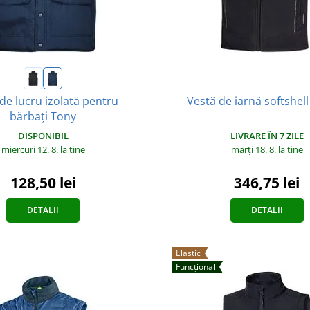
de lucru izolată pentru
Vestă de iarnă softshel
bărbați Tony
DISPONIBIL
LIVRARE ÎN 7 ZILE
miercuri 12. 8.
la tine
marți 18. 8.
la tine
128,50 lei
346,75 lei
DETALII
DETALII
Elastic
Funcțional