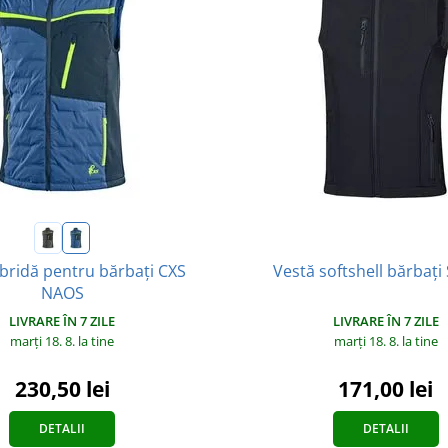
ibridă pentru bărbați CXS
Vestă softshell bărbați
NAOS
LIVRARE ÎN 7 ZILE
LIVRARE ÎN 7 ZILE
marți 18. 8.
la tine
marți 18. 8.
la tine
230,50 lei
171,00 lei
DETALII
DETALII