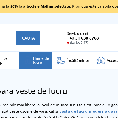
nă la
50%
la articolele
Malfini
selectate. Promoția este valabilă d
Serviciu clienți
+40
31 630 8768
CAUTĂ
(Lu-Jo, 9-17)
inte
Haine de
Încălţăminte
Acceso
pii
lucru
ara veste de lucru
ai mâinile mai libere la locul de muncă și nu te simți bine cu o ge
i atât veste ușoare de vară, cât și
veste de lucru moderne de i
 buzunare și bucle te ajută să ai la îndemână toate uneltele și lucr