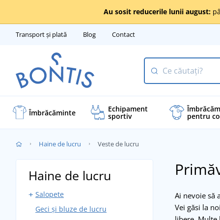
Au sosit reducerile lunii august:
pâ
Transport și plată
Blog
Contact
Echipament
Îmbrăcăm
Îmbrăcăminte
sportiv
pentru co
Haine de lucru
Veste de lucru
Primăv
Haine de lucru
Salopete
Ai nevoie să 
Vei găsi la no
Geci și bluze de lucru
Salopete cu pieptar
libere. Multe