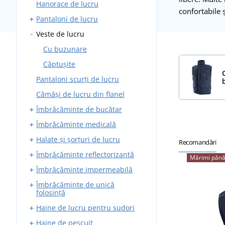
Hanorace de lucru
Pantaloni fără bretele
confortabile ș
Pantaloni de lucru
Bluze de lucru
Veste de lucru
Costume de lucru
Pantaloni standard
Salopete de lucru
Pantaloni cu bretele
Cu buzunare
combinezon
Căptușite
Salopete de lucru căptușite
Pantaloni scurți de lucru
Cămăși de lucru din flanel
Îmbrăcăminte de bucătar
Îmbrăcăminte medicală
Pantaloni de lucru
Halate și șorțuri de lucru
Șorțuri
Bluze și cămăși medicale
Recomandări
Îmbrăcăminte reflectorizantă
Halate
Halate medicale
Șorțuri pentru fierari
Mărimi până
Îmbrăcăminte impermeabilă
Cămăși și bluze
Pantaloni medicali
Șorțuri pentru sudori
Veste reflectorizante
Îmbrăcăminte de unică
Tunică rondon pentru
Veste și hanorace medicale
Geci reflectorizante
Pelerine de ploaie
folosință
bucătari
Tricouri reflectorizante
Combinezoane impermeabile
Haine de lucru pentru sudori
Bonete pentru bucătari
Bonete de unică folosință
Hanorace reflectorizante
Bluze impermeabile
Haine de pescuit
Veste și hanorace
Combinezoane de unică
Mănuși de sudură