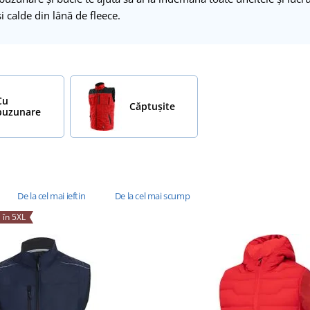
i calde din lână de fleece.
Cu
Căptușite
buzunare
De la cel mai ieftin
De la cel mai scump
 în 5XL