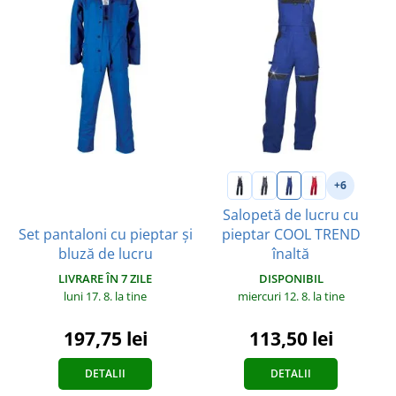
+6
Salopetă de lucru cu
Set pantaloni cu pieptar și
pieptar COOL TREND
bluză de lucru
înaltă
LIVRARE ÎN 7 ZILE
DISPONIBIL
luni 17. 8.
la tine
miercuri 12. 8.
la tine
197,75 lei
113,50 lei
DETALII
DETALII