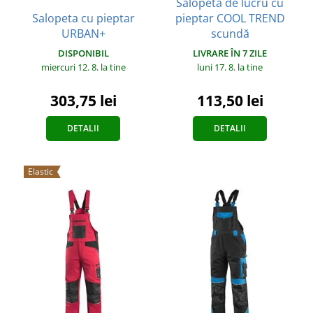
Salopetă de lucru cu
Salopeta cu pieptar
pieptar COOL TREND
URBAN+
scundă
DISPONIBIL
LIVRARE ÎN 7 ZILE
miercuri 12. 8.
la tine
luni 17. 8.
la tine
303,75 lei
113,50 lei
DETALII
DETALII
Elastic