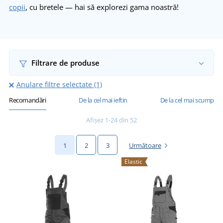
copii
, cu bretele — hai să explorezi gama noastră!
Filtrare de produse
Anulare filtre selectate (1)
Recomandări
De la cel mai ieftin
De la cel mai scump
Afișez 1-24 din 52
1
2
3
Următoare
Elastic