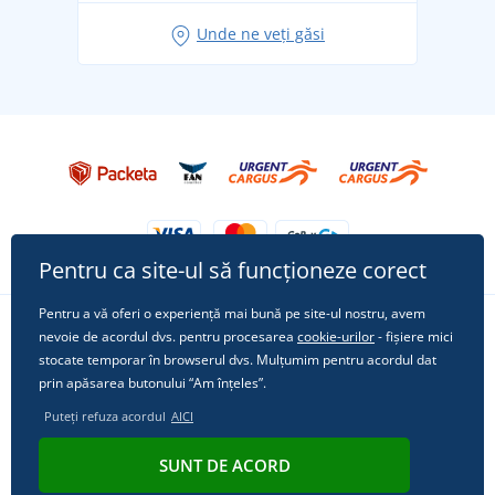
Idei de outfituri fresh pentru o vară relaxată
Unde ne veți găsi
Tricoul preferat City în rol principal: ținute pentru
orice ocazie!
Pentru ca site-ul să funcționeze corect
Pentru a vă oferi o experiență mai bună pe site-ul nostru, avem
nevoie de acordul dvs. pentru procesarea
cookie-urilor
- fișiere mici
Urmărește-ne pe rețelele sociale
stocate temporar în browserul dvs. Mulțumim pentru acordul dat
prin apăsarea butonului “Am înțeles”.
Puteți refuza acordul
AICI
© 2011 - 2026, Dual Trade s.r.o. | Din punct de vedere tehnic oferă
SUNT DE ACORD
Simplia.cz
.