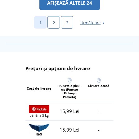
AFIȘEAZĂ ALTELE 24
1
2
3
Următoare
Prețuri și opțiuni de livrare
Punctele pick-
Livrare acasă
Cost de livrare
up (Puncte
Pick-up
Packeta)
15,99 Lei
-
până la 5 kg
15,99 Lei
-