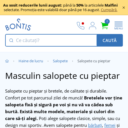
Au sosit reducerile lunii august:
până la
50%
la articolele
Malfini
selectate. Promoția este valabilă doar până pe 16 august.
Cumpără.
0
MENU
CAUTĂ
Haine de lucru
Salopete
Salopete cu pieptar
Masculin salopete cu pieptar
Salopete cu pieptar și bretele, de calitate și durabile.
Confort pe tot parcursul zilei de muncă!
Bretelele vor ține
salopeta fixă și sigură pe voi și nu vă va cădea sub
burtă.
Există multe modele, materiale și culori din
care să-ți alegi.
Poți alege salopete clasice, simple, sau cu
design mai sportiv. Avem salopete pentru
bărbați
,
femei
și