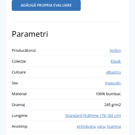
ADĂUGĂ PROPRIA EVALUARE
Parametri
Producătorul
Ardon
Colecție
Klasik
Culoare
albastru
Sex
masculin
Material
100% bumbac
Gramaj
245 g/m2
Lungime
Standard (înălţime 176-182 cm)
Anotimp
primăvara
,
vara
,
toamna