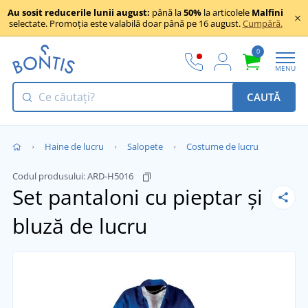
Au sosit reducerile lunii august:
până la
50%
la articolele
Malfini
selectate. Promoția este valabilă doar până pe 16 august.
Cumpără.
0
MENU
CAUTĂ
Haine de lucru
Salopete
Costume de lucru
Codul produsului:
ARD-H5016
Set pantaloni cu pieptar și
bluză de lucru