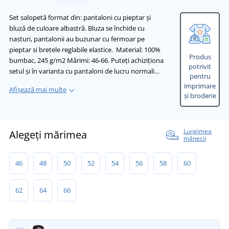
Set salopetă format din: pantaloni cu pieptar și
bluză de culoare albastră. Bluza se închide cu
nasturi, pantalonii au buzunar cu fermoar pe
pieptar si bretele reglabile elastice. Material: 100%
Produs
bumbac, 245 g/m2 Mărimi: 46-66. Puteți achiziționa
potrivit
setul și în varianta cu pantaloni de lucru normali…
pentru
imprimare
Afișează mai multe
și broderie
Lungimea
Alegeți mărimea
mânecii
46
48
50
52
54
56
58
60
62
64
66