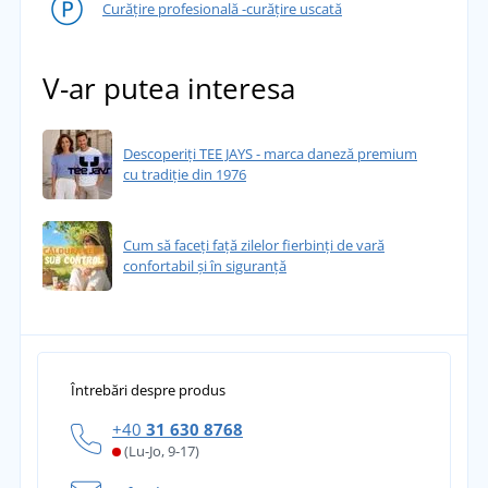
Curățire profesională -curățire uscată
V-ar putea interesa
Descoperiți TEE JAYS - marca daneză premium
cu tradiție din 1976
Cum să faceți față zilelor fierbinți de vară
confortabil și în siguranță
Întrebări despre produs
+40
31 630 8768
(Lu-Jo, 9-17)