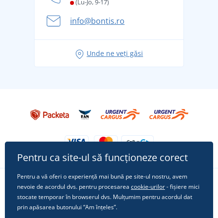
și în siguranță
(Lu-Jo, 9-17)
Aventura de vară începe cu bagajul - pregătiți-vă
info@bontis.ro
pentru vacanță fără griji
Idei de outfituri fresh pentru o vară relaxată
Unde ne veți găsi
Tricoul preferat City în rol principal: ținute pentru
orice ocazie!
Pentru ca site-ul să funcționeze corect
Pentru a vă oferi o experiență mai bună pe site-ul nostru, avem
nevoie de acordul dvs. pentru procesarea
cookie-urilor
- fișiere mici
Urmărește-ne pe rețelele sociale
stocate temporar în browserul dvs. Mulțumim pentru acordul dat
prin apăsarea butonului “Am înțeles”.