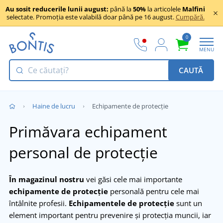
Au sosit reducerile lunii august:
până la
50%
la articolele
Malfini
selectate. Promoția este valabilă doar până pe 16 august.
Cumpără.
0
MENU
CAUTĂ
Haine de lucru
Echipamente de protecție
Primăvara echipament
personal de protecție
În magazinul nostru
vei găsi cele mai importante
echipamente de protecție
personală pentru cele mai
întâlnite profesii.
Echipamentele de protecție
sunt un
element important pentru prevenire și protecția muncii, iar