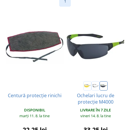
1
Ochelari lucru de
Centură protecție rinichi
protecție M4000
DISPONIBIL
LIVRARE ÎN 7 ZILE
marți 11. 8.
la tine
vineri 14. 8.
la tine
22,25 lei
33,25 lei