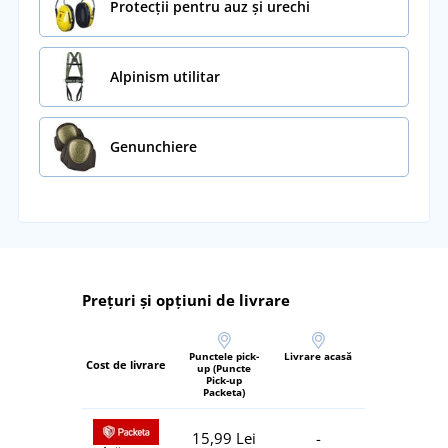
Protecții pentru auz și urechi
Alpinism utilitar
Genunchiere
Prețuri și opțiuni de livrare
Punctele pick-
Livrare acasă
Cost de livrare
up (Puncte
Pick-up
Packeta)
15,99 Lei
-