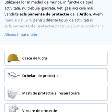
utilizarea lor în mediul de muncă, în funcție de tipul
activității, nu trebuie ignorată. Veți găsi aici cele mai
vândute
echipamente de protecție
de la
Ardon
. Avem
mănuși de lucru
pentru diferite tipuri de activități și
echipamente de protecție
pentru siguranța ochilor și a
capului. Aici veți găsi și
ochelari de protecție
sau
căști de
Afișează mai multe
lucru
.
Cască de lucru
Ochelari de protecție
Măști de protecție și respiratoare
Vizoare de protecție