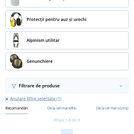
Protecții pentru auz și urechi
Alpinism utilitar
Genunchiere
Filtrare de produse
Anulare filtre selectate (1)
Recomandări
De la cel mai ieftin
De la cel mai scump
Afișez 1-8 din 8