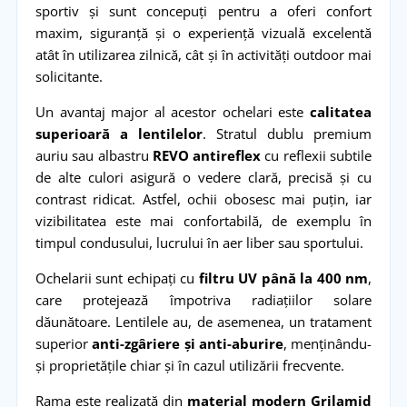
sportiv și sunt concepuți pentru a oferi confort
maxim, siguranță și o experiență vizuală excelentă
atât în utilizarea zilnică, cât și în activități outdoor mai
solicitante.
Un avantaj major al acestor ochelari este
calitatea
superioară a lentilelor
. Stratul dublu premium
auriu sau albastru
REVO antireflex
cu reflexii subtile
de alte culori asigură o vedere clară, precisă și cu
contrast ridicat. Astfel, ochii obosesc mai puțin, iar
vizibilitatea este mai confortabilă, de exemplu în
timpul condusului, lucrului în aer liber sau sportului.
Ochelarii sunt echipați cu
filtru UV până la 400 nm
,
care protejează împotriva radiațiilor solare
dăunătoare. Lentilele au, de asemenea, un tratament
superior
anti-zgâriere și anti-aburire
, menținându-
și proprietățile chiar și în cazul utilizării frecvente.
Rama este realizată din
material modern Grilamid