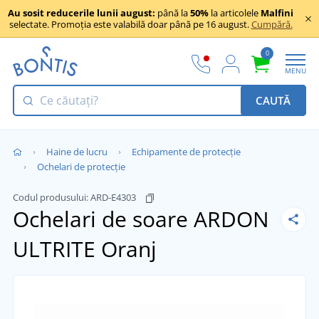
Au sosit reducerile lunii august:
până la
50%
la articolele
Malfini
selectate. Promoția este valabilă doar până pe 16 august.
Cumpără.
0
MENU
CAUTĂ
Haine de lucru
Echipamente de protecție
Ochelari de protecție
Codul produsului:
ARD-E4303
Ochelari de soare ARDON
ULTRITE
Oranj