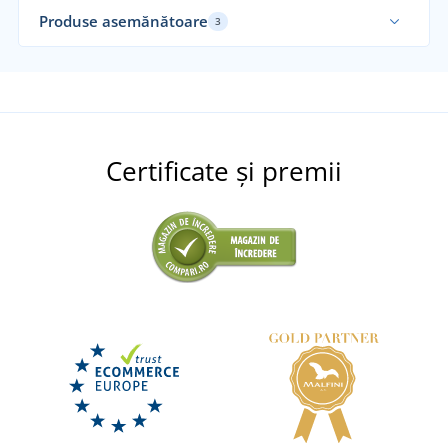
Produse asemănătoare
3
Certificate și premii
Pantofi barefoot BENNON SPORT
+2
Ochelari de protecție CXS KANAK
LIVRARE ÎN 7 ZILE
marți 18. 8.
la tine