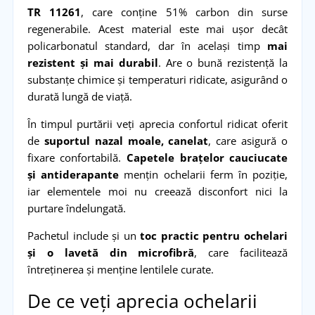
TR 11261
, care conține 51% carbon din surse
regenerabile. Acest material este mai ușor decât
policarbonatul standard, dar în același timp
mai
rezistent și mai durabil
. Are o bună rezistență la
substanțe chimice și temperaturi ridicate, asigurând o
durată lungă de viață.
În timpul purtării veți aprecia confortul ridicat oferit
de
suportul nazal moale, canelat
, care asigură o
fixare confortabilă.
Capetele brațelor cauciucate
și antiderapante
mențin ochelarii ferm în poziție,
iar elementele moi nu creează disconfort nici la
purtare îndelungată.
Pachetul include și un
toc practic pentru ochelari
și o lavetă din microfibră
, care facilitează
întreținerea și menține lentilele curate.
De ce veți aprecia ochelarii