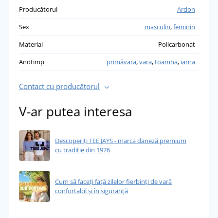
Producătorul
Ardon
Sex
masculin
,
feminin
Material
Policarbonat
Anotimp
primăvara
,
vara
,
toamna
,
iarna
Contact cu producătorul
V-ar putea interesa
Descoperiți TEE JAYS - marca daneză premium
cu tradiție din 1976
Cum să faceți față zilelor fierbinți de vară
confortabil și în siguranță