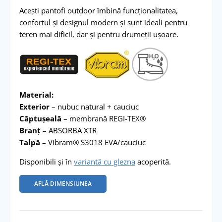
Acești pantofi outdoor îmbină funcționalitatea,
confortul și designul modern și sunt ideali pentru
teren mai dificil, dar și pentru drumeții ușoare.
Material:
Exterior
– nubuc natural + cauciuc
Căptușeală
– membrană REGI-TEX®
Branț
– ABSORBA XTR
Talpă
– Vibram® S3018 EVA/cauciuc
Disponibili și în
variantă cu glezna
acoperită.
AFLĂ DIMENSIUNEA