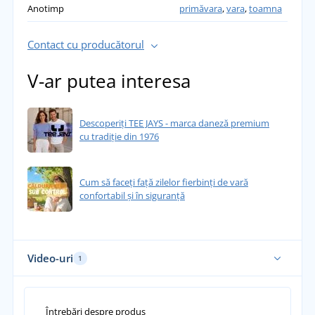
Anotimp
primăvara
,
vara
,
toamna
Contact cu producătorul
V-ar putea interesa
Descoperiți TEE JAYS - marca daneză premium
cu tradiție din 1976
Cum să faceți față zilelor fierbinți de vară
confortabil și în siguranță
Video-uri
1
Întrebări despre produs