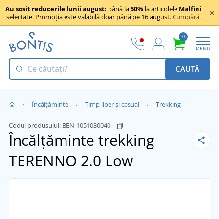
Au sosit reducerile lunii august:
până la
50%
la articolele
Malfini
selectate. Promoția este valabilă doar până pe 16 august.
Cumpără.
0
MENU
CAUTĂ
Încălţăminte
Timp liber și casual
Trekking
Codul produsului:
BEN-1051030040
Încălțăminte trekking
TERENNO 2.0 Low