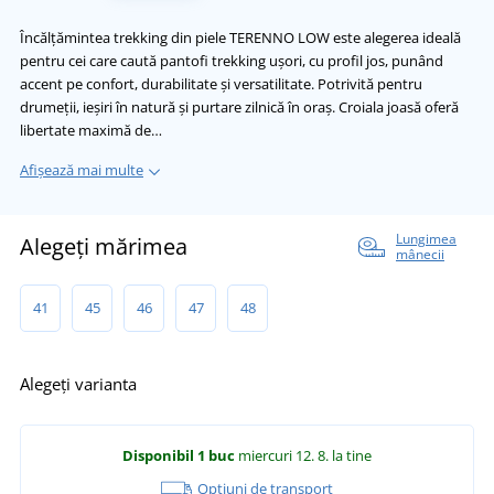
Încălțămintea trekking din piele TERENNO LOW este alegerea ideală
pentru cei care caută pantofi trekking ușori, cu profil jos, punând
accent pe confort, durabilitate și versatilitate. Potrivită pentru
drumeții, ieșiri în natură și purtare zilnică în oraș. Croiala joasă oferă
libertate maximă de…
Afișează mai multe
Lungimea
Alegeți mărimea
mânecii
41
45
46
47
48
Alegeți varianta
Disponibil
1 buc
miercuri 12. 8.
la tine
Opțiuni de transport