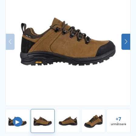
+7
▶
următoare