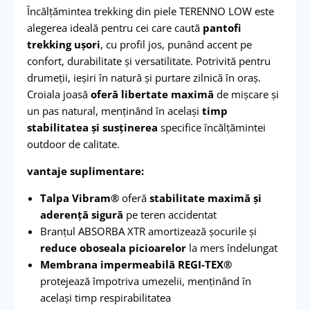
Încălțămintea trekking din piele TERENNO LOW este
alegerea ideală pentru cei care caută
pantofi
trekking ușori
, cu profil jos, punând accent pe
confort, durabilitate și versatilitate. Potrivită pentru
drumeții, ieșiri în natură și purtare zilnică în oraș.
Croiala joasă
oferă libertate maximă
de mișcare și
un pas natural, menținând în același
timp
stabilitatea și susținerea
specifice încălțămintei
outdoor de calitate.
vantaje suplimentare:
Talpa Vibram®
oferă
stabilitate maximă și
aderență sigură
pe teren accidentat
Branțul ABSORBA XTR amortizează șocurile și
reduce oboseala picioarelor
la mers îndelungat
Membrana impermeabilă REGI-TEX®
protejează împotriva umezelii, menținând în
același timp respirabilitatea