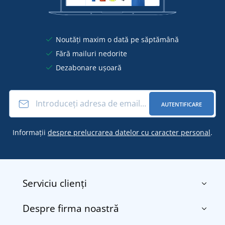
Noutăți maxim o dată pe săptămână
Fără mailuri nedorite
Dezabonare ușoară
AUTENTIFICARE
Informații
despre prelucrarea datelor cu caracter personal
.
Serviciu clienți
Despre firma noastră
Contact
Termenii și condițiile