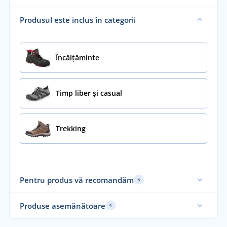
Produsul este inclus în categorii
Încălţăminte
Timp liber și casual
Trekking
Pentru produs vă recomandăm
5
Elastic
Fu
Produse asemănătoare
4
Funcțional
Funcțional