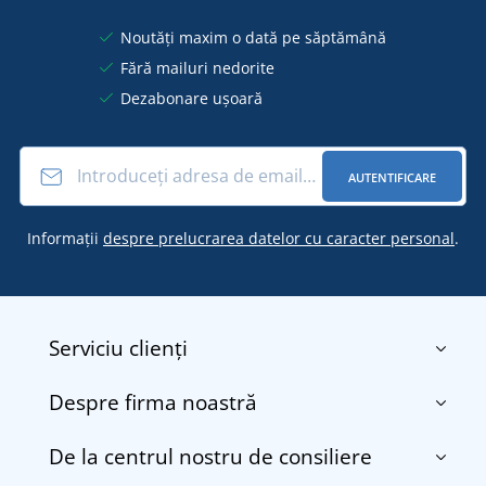
Noutăți maxim o dată pe săptămână
Fără mailuri nedorite
Dezabonare ușoară
AUTENTIFICARE
Informații
despre prelucrarea datelor cu caracter personal
.
Serviciu clienți
Despre firma noastră
Contact
Termenii și condițiile
De la centrul nostru de consiliere
Despre noi
Transport și plată