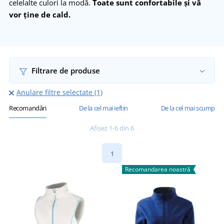
celelalte culori la modă.
Toate sunt confortabile și vă
vor ține de cald.
Filtrare de produse
Anulare filtre selectate (1)
Recomandări
De la cel mai ieftin
De la cel mai scump
Afișez 1-6 din 6
1
Recomandarea noastră