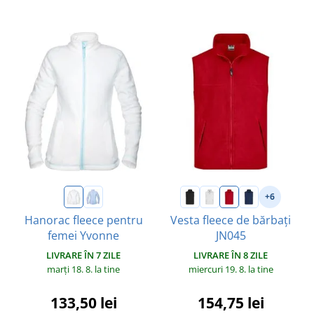
+6
Hanorac fleece pentru
Vesta fleece de bărbați
femei Yvonne
JN045
LIVRARE ÎN 7 ZILE
LIVRARE ÎN 8 ZILE
marți 18. 8.
la tine
miercuri 19. 8.
la tine
133,50 lei
154,75 lei