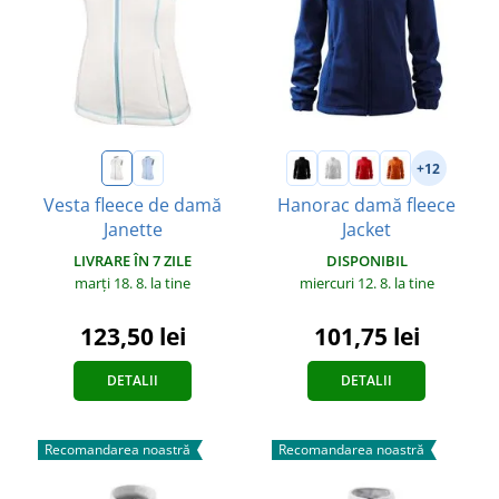
+12
Vesta fleece de damă
Hanorac damă fleece
Janette
Jacket
LIVRARE ÎN 7 ZILE
DISPONIBIL
marți 18. 8.
la tine
miercuri 12. 8.
la tine
123,50 lei
101,75 lei
DETALII
DETALII
Recomandarea noastră
Recomandarea noastră