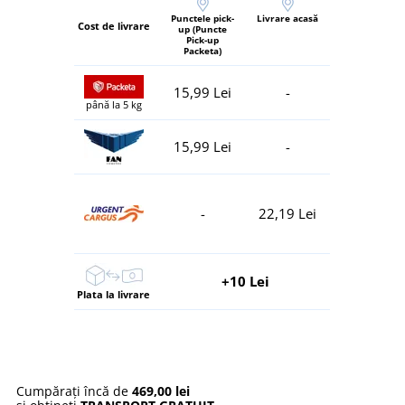
Punctele pick-
Livrare acasă
Cost de livrare
up (Puncte
Pick-up
Packeta)
15,99 Lei
-
până la 5 kg
15,99 Lei
-
-
22,19 Lei
+10 Lei
Plata la livrare
Cumpărați încă de
469,00 lei