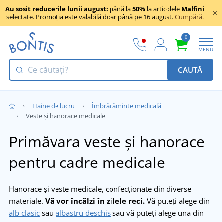
Au sosit reducerile lunii august:
până la
50%
la articolele
Malfini
selectate. Promoția este valabilă doar până pe 16 august.
Cumpără.
0
MENU
CAUTĂ
Haine de lucru
Îmbrăcăminte medicală
Veste și hanorace medicale
Primăvara veste și hanorace
pentru cadre medicale
Hanorace și veste medicale, confecționate din diverse
materiale.
Vă vor încălzi în zilele reci.
Vă puteți alege din
alb clasic
sau
albastru deschis
sau vă puteți alege una din