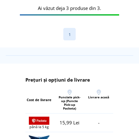
Ai văzut deja 3 produse din 3.
1
Prețuri și opțiuni de livrare
Punctele pick-
Livrare acasă
Cost de livrare
up (Puncte
Pick-up
Packeta)
15,99 Lei
-
până la 5 kg