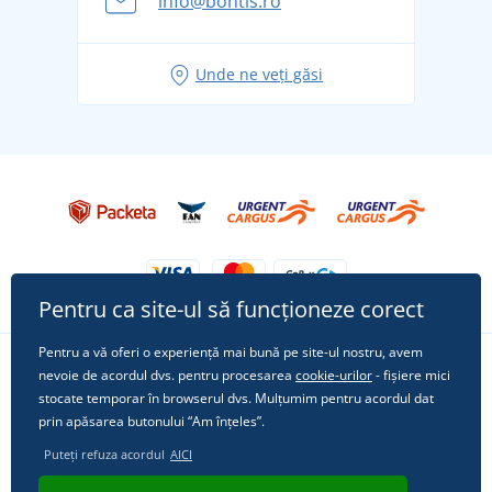
info@bontis.ro
pentru vacanță fără griji
Idei de outfituri fresh pentru o vară relaxată
Unde ne veți găsi
Tricoul preferat City în rol principal: ținute pentru
orice ocazie!
Pentru ca site-ul să funcționeze corect
Pentru a vă oferi o experiență mai bună pe site-ul nostru, avem
nevoie de acordul dvs. pentru procesarea
cookie-urilor
- fișiere mici
Urmărește-ne pe rețelele sociale
stocate temporar în browserul dvs. Mulțumim pentru acordul dat
prin apăsarea butonului “Am înțeles”.
Puteți refuza acordul
AICI