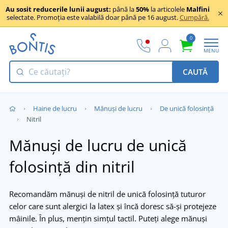
Au sosit reducerile lunii august:
până la
50%
la articolele
Malfini
selectate. Promoția este valabilă doar până pe 16 august.
Cumpără.
0
MENU
CAUTĂ
Haine de lucru
Mănuși de lucru
De unică folosință
Nitril
Mănuși de lucru de unică
folosință din nitril
Recomandăm mănuși de nitril de unică folosință tuturor
celor care sunt alergici la latex și încă doresc să-și protejeze
mâinile. În plus, mențin simțul tactil. Puteți alege mănuși