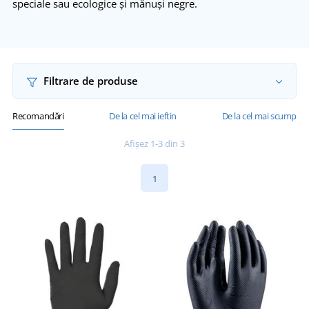
speciale sau ecologice și mănuși negre.
Filtrare de produse
Recomandări
De la cel mai ieftin
De la cel mai scump
Afișez 1-3 din 3
1