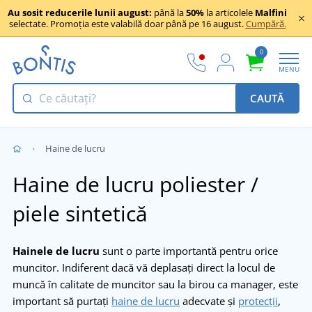
Au sosit reducerile lunii august:
până la
50%
la articolele
Malfini
selectate. Promoția este valabilă doar până pe 16 august.
Cumpără.
0
MENU
CAUTĂ
Haine de lucru
Haine de lucru poliester /
piele sintetică
Hainele de lucru
sunt o parte importantă pentru orice
muncitor. Indiferent dacă vă deplasați direct la locul de
muncă în calitate de muncitor sau la birou ca manager, este
important să purtați
haine de lucru
adecvate și
protecții
,