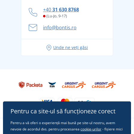
personal
Cum să faceți față zilelor fierbinți de vară confortabil
+40
31 630 8768
și în siguranță
(Lu-Jo, 9-17)
Aventura de vară începe cu bagajul - pregătiți-vă
info@bontis.ro
pentru vacanță fără griji
Idei de outfituri fresh pentru o vară relaxată
Unde ne veți găsi
Tricoul preferat City în rol principal: ținute pentru
orice ocazie!
Pentru ca site-ul să funcționeze corect
Pentru a vă oferi o experiență mai bună pe site-ul nostru, avem
nevoie de acordul dvs. pentru procesarea
cookie-urilor
- fișiere mici
Urmărește-ne pe rețelele sociale