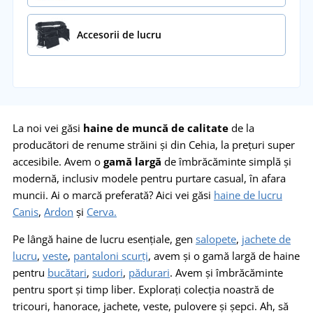
Accesorii de lucru
La noi vei găsi
haine de muncă de calitate
de la
producători de renume străini și din Cehia, la prețuri super
accesibile. Avem o
gamă largă
de îmbrăcăminte simplă și
modernă, inclusiv modele pentru purtare casual, în afara
muncii. Ai o marcă preferată? Aici vei găsi
haine de lucru
Canis
,
Ardon
și
Cerva.
Pe lângă haine de lucru esențiale, gen
salopete
,
jachete de
lucru
,
veste
,
pantaloni scurți
, avem și o gamă largă de haine
pentru
bucătari
,
sudori
,
pădurari
. Avem și îmbrăcăminte
pentru sport și timp liber. Explorați colecția noastră de
tricouri, hanorace, jachete, veste, pulovere și șepci. Ah, să