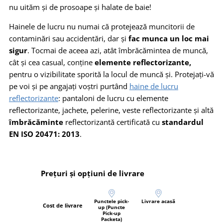
nu uităm și de prosoape și halate de baie!
Hainele de lucru nu numai că protejează muncitorii de
contaminări sau accidentări, dar și
fac munca un loc mai
sigur
. Tocmai de aceea azi, atât îmbrăcămintea de muncă,
cât și cea casual, conține
elemente reflectorizante,
pentru o vizibilitate sporită la locul de muncă și. Protejați-vă
pe voi și pe angajați voștri purtând
haine de lucru
reflectorizante
: pantaloni de lucru cu elemente
reflectorizante, jachete, pelerine, veste reflectorizante și altă
îmbrăcăminte
reflectorizantă certificată cu
standardul
EN ISO 20471: 2013
.
Prețuri și opțiuni de livrare
Punctele pick-
Livrare acasă
Cost de livrare
up (Puncte
Pick-up
Packeta)