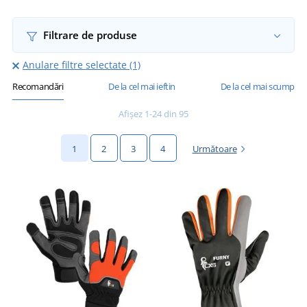
Filtrare de produse
Anulare filtre selectate (1)
Recomandări
De la cel mai ieftin
De la cel mai scump
Afișez 1-24 din 95
1
2
3
4
Următoare