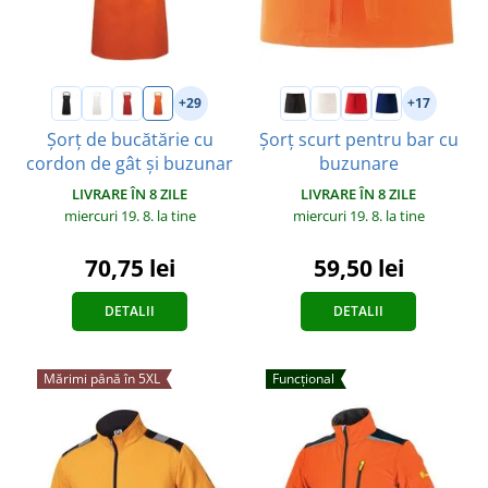
+29
+17
Șorț de bucătărie cu
Șorț scurt pentru bar cu
cordon de gât și buzunar
buzunare
LIVRARE ÎN 8 ZILE
LIVRARE ÎN 8 ZILE
miercuri 19. 8.
la tine
miercuri 19. 8.
la tine
70,75 lei
59,50 lei
DETALII
DETALII
Mărimi până în 5XL
Funcțional