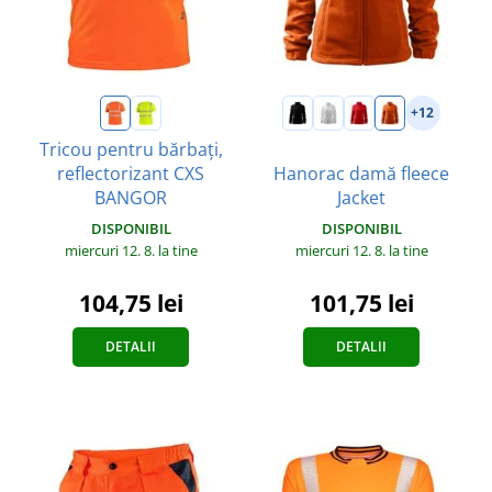
+12
Tricou pentru bărbați,
reflectorizant CXS
Hanorac damă fleece
BANGOR
Jacket
DISPONIBIL
DISPONIBIL
miercuri 12. 8.
la tine
miercuri 12. 8.
la tine
104,75 lei
101,75 lei
DETALII
DETALII