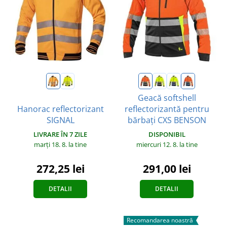
Geacă softshell
Hanorac reflectorizant
reflectorizantă pentru
SIGNAL
bărbați CXS BENSON
LIVRARE ÎN 7 ZILE
DISPONIBIL
marți 18. 8.
la tine
miercuri 12. 8.
la tine
272,25 lei
291,00 lei
DETALII
DETALII
Recomandarea noastră