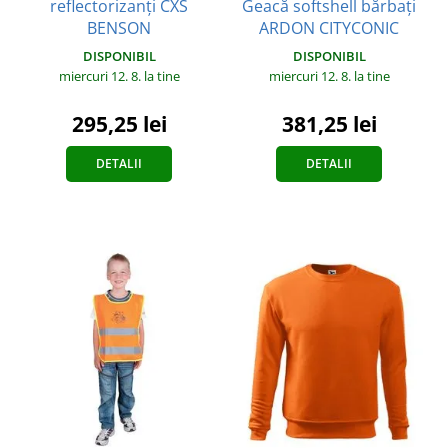
reflectorizanți CXS
Geacă softshell bărbați
BENSON
ARDON CITYCONIC
DISPONIBIL
DISPONIBIL
miercuri 12. 8.
la tine
miercuri 12. 8.
la tine
295,25 lei
381,25 lei
DETALII
DETALII