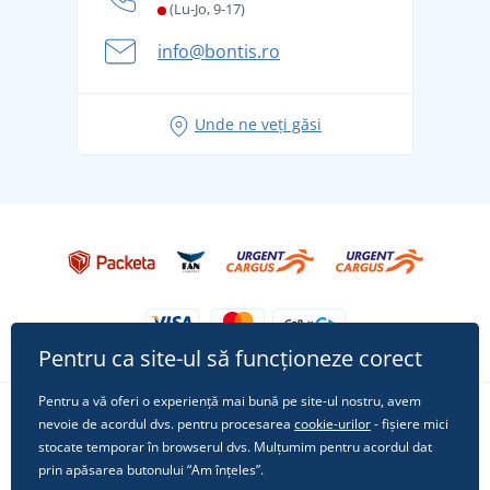
și în siguranță
(Lu-Jo, 9-17)
Aventura de vară începe cu bagajul - pregătiți-vă
info@bontis.ro
pentru vacanță fără griji
Idei de outfituri fresh pentru o vară relaxată
Unde ne veți găsi
Tricoul preferat City în rol principal: ținute pentru
orice ocazie!
Pentru ca site-ul să funcționeze corect
Pentru a vă oferi o experiență mai bună pe site-ul nostru, avem
nevoie de acordul dvs. pentru procesarea
cookie-urilor
- fișiere mici
Urmărește-ne pe rețelele sociale
stocate temporar în browserul dvs. Mulțumim pentru acordul dat
prin apăsarea butonului “Am înțeles”.