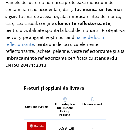
Hainele de lucru nu numai că protejează muncitorii de
contaminări sau accidentări, dar și
fac munca un loc mai
sigur
. Tocmai de aceea azi, atât îmbrăcămintea de muncă,
cât și cea casual, conține
elemente reflectorizante,
pentru o vizibilitate sporită la locul de muncă și. Protejați-vă
pe voi și pe angajați voștri purtând
haine de lucru
reflectorizante
: pantaloni de lucru cu elemente
reflectorizante, jachete, pelerine, veste reflectorizante și altă
îmbrăcăminte
reflectorizantă certificată cu
standardul
EN ISO 20471: 2013
.
Prețuri și opțiuni de livrare
Punctele pick-
Livrare acasă
Cost de livrare
up (Puncte
Pick-up
Packeta)
15,99 Lei
-