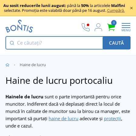
Au sosit reducerile lunii august:
până la
50%
la articolele
Malfini
selectate. Promoția este valabilă doar până pe 16 august.
Cumpără.
0
MENU
CAUTĂ
Haine de lucru
Haine de lucru portocaliu
Hainele de lucru
sunt o parte importantă pentru orice
muncitor. Indiferent dacă vă deplasați direct la locul de
muncă în calitate de muncitor sau la birou ca manager, este
important să purtați
haine de lucru
adecvate și
protecții
,
unde e cazul.