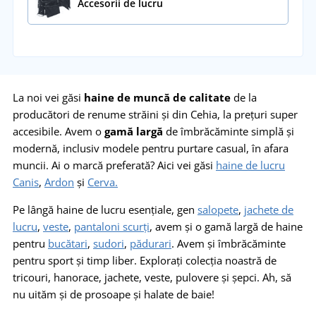
Accesorii de lucru
La noi vei găsi
haine de muncă de calitate
de la
producători de renume străini și din Cehia, la prețuri super
accesibile. Avem o
gamă largă
de îmbrăcăminte simplă și
modernă, inclusiv modele pentru purtare casual, în afara
muncii. Ai o marcă preferată? Aici vei găsi
haine de lucru
Canis
,
Ardon
și
Cerva.
Pe lângă haine de lucru esențiale, gen
salopete
,
jachete de
lucru
,
veste
,
pantaloni scurți
, avem și o gamă largă de haine
pentru
bucătari
,
sudori
,
pădurari
. Avem și îmbrăcăminte
pentru sport și timp liber. Explorați colecția noastră de
tricouri, hanorace, jachete, veste, pulovere și șepci. Ah, să
nu uităm și de prosoape și halate de baie!