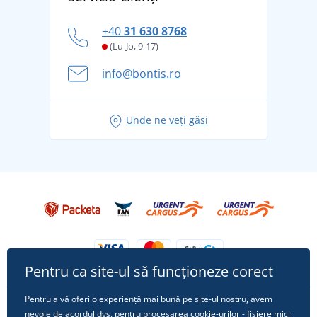
tradiție din 1976
personal
Cum să faceți față zilelor fierbinți de vară confortabil
+40
31 630 8768
și în siguranță
(Lu-Jo, 9-17)
Aventura de vară începe cu bagajul - pregătiți-vă
info@bontis.ro
pentru vacanță fără griji
Idei de outfituri fresh pentru o vară relaxată
Unde ne veți găsi
Tricoul preferat City în rol principal: ținute pentru
orice ocazie!
Pentru ca site-ul să funcționeze corect
Pentru a vă oferi o experiență mai bună pe site-ul nostru, avem
nevoie de acordul dvs. pentru procesarea
cookie-urilor
- fișiere mici