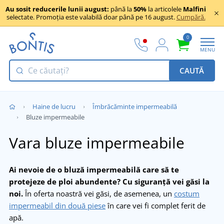
Au sosit reducerile lunii august:
până la
50%
la articolele
Malfini
selectate. Promoția este valabilă doar până pe 16 august.
Cumpără.
0
MENU
CAUTĂ
Haine de lucru
Îmbrăcăminte impermeabilă
Bluze impermeabile
Vara bluze impermeabile
Ai nevoie de o bluză impermeabilă care să te
protejeze de ploi abundente? Cu siguranță vei găsi la
noi.
În oferta noastră vei găsi, de asemenea, un
costum
impermeabil din două piese
în care vei fi complet ferit de
apă.