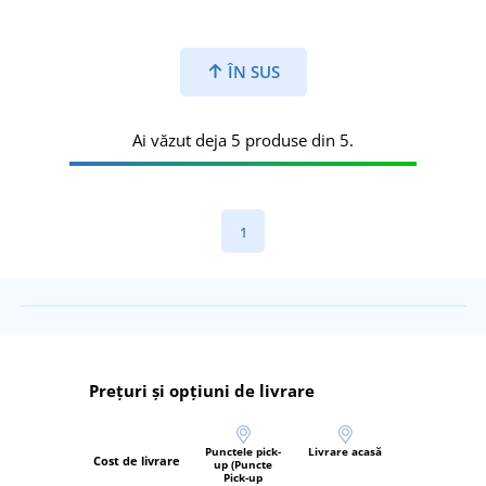
ÎN SUS
Ai văzut deja 5 produse din 5.
1
Prețuri și opțiuni de livrare
Punctele pick-
Livrare acasă
Cost de livrare
up (Puncte
Pick-up