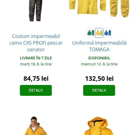
Costum impermeabil
camo CXS PROFI pescar
Uniformă impermeabilă
vanator
TOMAGA
LIVRARE ÎN 7 ZILE
DISPONIBIL
marți 18. 8.
la tine
miercuri 12. 8.
la tine
84,75 lei
132,50 lei
DETALII
DETALII