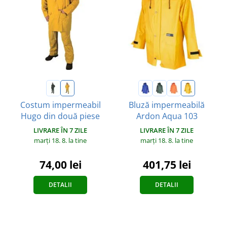
Costum impermeabil
Bluză impermeabilă
Hugo din două piese
Ardon Aqua 103
LIVRARE ÎN 7 ZILE
LIVRARE ÎN 7 ZILE
marți 18. 8.
la tine
marți 18. 8.
la tine
74,00 lei
401,75 lei
DETALII
DETALII