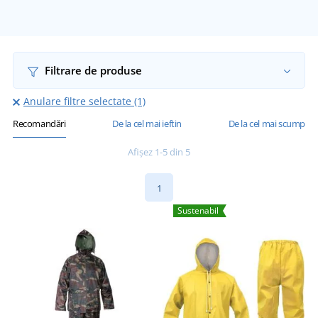
Filtrare de produse
Anulare filtre selectate (1)
Recomandări
De la cel mai ieftin
De la cel mai scump
Afișez 1-5 din 5
1
Sustenabil