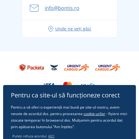
Aventura de vară începe cu bagajul - pregătiți-vă
info@bontis.ro
pentru vacanță fără griji
Idei de outfituri fresh pentru o vară relaxată
Unde ne veți găsi
Tricoul preferat City în rol principal: ținute pentru
orice ocazie!
Pentru ca site-ul să funcționeze corect
Pentru a vă oferi o experiență mai bună pe site-ul nostru, avem
nevoie de acordul dvs. pentru procesarea
cookie-urilor
- fișiere mici
Urmărește-ne pe rețelele sociale
stocate temporar în browserul dvs. Mulțumim pentru acordul dat
prin apăsarea butonului “Am înțeles”.
Puteți refuza acordul
AICI