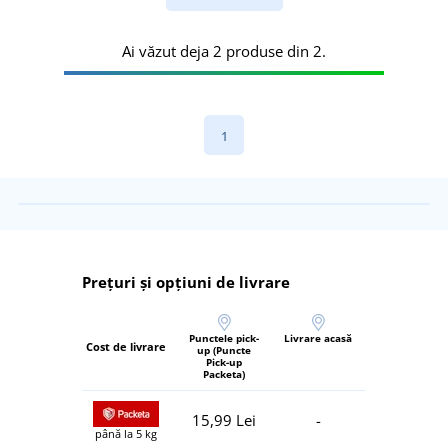
Ai văzut deja 2 produse din 2.
1
Prețuri și opțiuni de livrare
Punctele pick-
Livrare acasă
Cost de livrare
up (Puncte
Pick-up
Packeta)
15,99 Lei
-
până la 5 kg