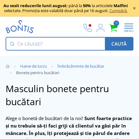
Au sosit reducerile lunii august:
până la
50%
la articolele
Malfini
selectate. Promoția este valabilă doar până pe 16 august.
Cumpără.
0
MENU
CAUTĂ
Haine de lucru
Îmbrăcăminte de bucătar
Bonete pentru bucătari
Masculin bonete pentru
bucătari
Alege o bonetă de bucătari de la noi!
Sunt foarte practice
și nu trebuie să-ți faci griji că clientul va găsi păr în
mâncare. În plus, îți protejează și tie părul de ardere