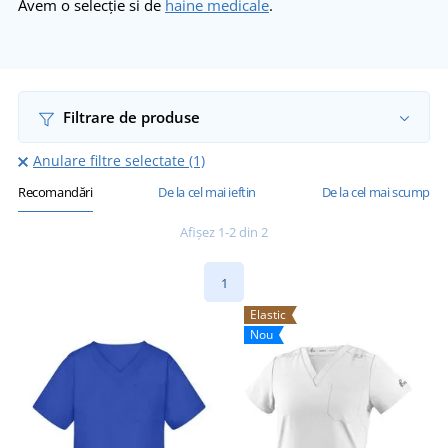
Avem o selecție si de
haine medicale
.
Filtrare de produse
Anulare filtre selectate (1)
Recomandări
De la cel mai ieftin
De la cel mai scump
Afișez 1-2 din 2
1
Elastic
Nou