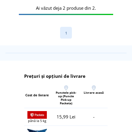
Ai văzut deja 2 produse din 2.
1
Prețuri și opțiuni de livrare
Punctele pick-
Livrare acasă
Cost de livrare
up (Puncte
Pick-up
Packeta)
15,99 Lei
-
până la 5 kg