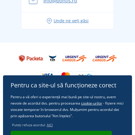
info@bontis.ro
pentru vacanță fără griji
Idei de outfituri fresh pentru o vară relaxată
Unde ne veți găsi
Tricoul preferat City în rol principal: ținute pentru
orice ocazie!
Pentru ca site-ul să funcționeze corect
Pentru a vă oferi o experiență mai bună pe site-ul nostru, avem
nevoie de acordul dvs. pentru procesarea
cookie-urilor
- fișiere mici
Urmărește-ne pe rețelele sociale
stocate temporar în browserul dvs. Mulțumim pentru acordul dat
prin apăsarea butonului “Am înțeles”.
Puteți refuza acordul
AICI