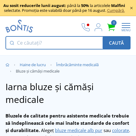
Au sosit reducerile lunii august:
până la
50%
la articolele
Malfini
selectate. Promoția este valabilă doar până pe 16 august.
Cumpără.
0
MENU
CAUTĂ
Haine de lucru
Îmbrăcăminte medicală
Bluze și cămăși medicale
Iarna bluze și cămăși
medicale
Bluzele de calitate pentru asistente medicale trebuie
să îndeplinească cele mai înalte standarde de confort
și durabilitate.
Alegeț
bluze medicale alb pur
sau
colorate
.