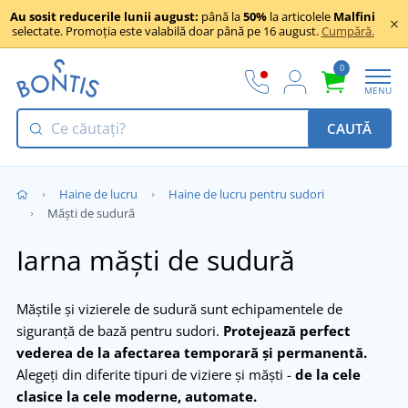
Au sosit reducerile lunii august:
până la
50%
la articolele
Malfini
selectate. Promoția este valabilă doar până pe 16 august.
Cumpără.
0
MENU
CAUTĂ
Haine de lucru
Haine de lucru pentru sudori
Măști de sudură
Iarna măști de sudură
Măștile și vizierele de sudură sunt echipamentele de
siguranță de bază pentru sudori.
Protejează perfect
vederea de la afectarea temporară și permanentă.
Alegeți din diferite tipuri de viziere și măști -
de la cele
clasice la cele moderne, automate.