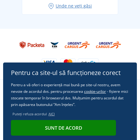
Idei de outfituri fresh pentru o vară relaxată
Unde ne veți găsi
Tricoul preferat City în rol principal: ținute pentru
orice ocazie!
Pentru ca site-ul să funcționeze corect
Pentru a vă oferi o experiență mai bună pe site-ul nostru, avem
nevoie de acordul dvs. pentru procesarea
cookie-urilor
- fișiere mici
Urmărește-ne pe rețelele sociale
stocate temporar în browserul dvs. Mulțumim pentru acordul dat
prin apăsarea butonului “Am înțeles”.
Puteți refuza acordul
AICI
© 2011 - 2026, Dual Trade s.r.o. | Din punct de vedere tehnic oferă
SUNT DE ACORD
Simplia.cz
.