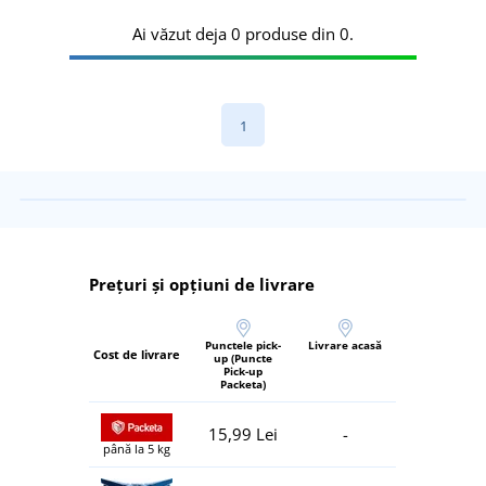
Ai văzut deja 0 produse din 0.
1
Prețuri și opțiuni de livrare
Punctele pick-
Livrare acasă
Cost de livrare
up (Puncte
Pick-up
Packeta)
15,99 Lei
-
până la 5 kg