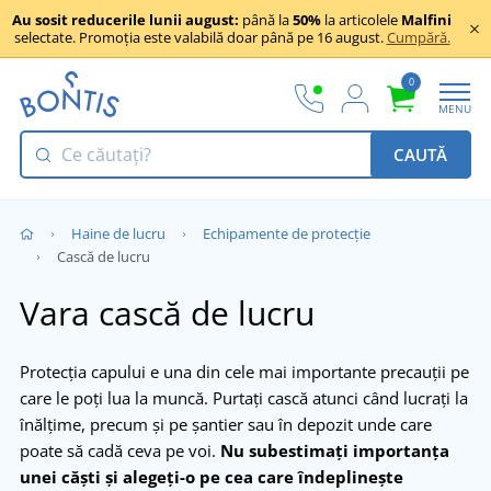
Au sosit reducerile lunii august:
până la
50%
la articolele
Malfini
selectate. Promoția este valabilă doar până pe 16 august.
Cumpără.
0
MENU
CAUTĂ
Haine de lucru
Echipamente de protecție
Cască de lucru
Vara cască de lucru
Protecția capului e una din cele mai importante precauții pe
care le poți lua la muncă. Purtați cască atunci când lucrați la
înălțime, precum și pe șantier sau în depozit unde care
poate să cadă ceva pe voi.
Nu subestimați importanța
unei căști și alegeți-o pe cea care îndeplinește