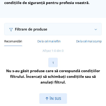
condițiile de siguranță pentru profesia voastră.
Filtrare de produse
Recomandări
De la cel mai ieftin
De la cel mai scump
Afișez 1-0 din 0
1
Nu s-au găsit produse care să corespundă condițiilor
filtrului. Încercați să schimbați condițiile sau să
anulați filtrul.
ÎN SUS