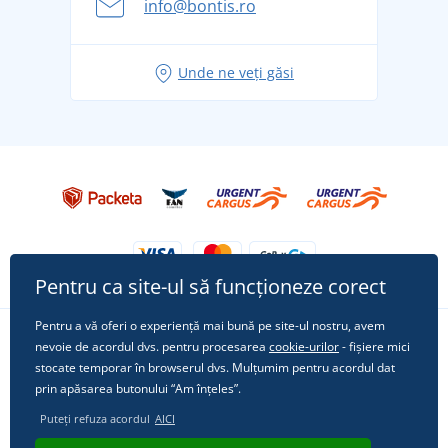
info@bontis.ro
pentru vacanță fără griji
Idei de outfituri fresh pentru o vară relaxată
Unde ne veți găsi
Tricoul preferat City în rol principal: ținute pentru
orice ocazie!
Pentru ca site-ul să funcționeze corect
Pentru a vă oferi o experiență mai bună pe site-ul nostru, avem
nevoie de acordul dvs. pentru procesarea
cookie-urilor
- fișiere mici
Urmărește-ne pe rețelele sociale
stocate temporar în browserul dvs. Mulțumim pentru acordul dat
prin apăsarea butonului “Am înțeles”.
Puteți refuza acordul
AICI