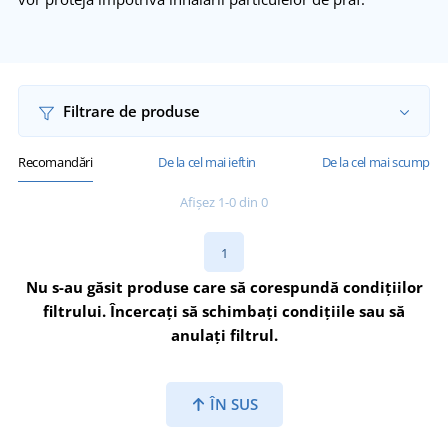
Filtrare de produse
Recomandări
De la cel mai ieftin
De la cel mai scump
Afișez 1-0 din 0
1
Nu s-au găsit produse care să corespundă condițiilor
filtrului. Încercați să schimbați condițiile sau să
anulați filtrul.
ÎN SUS