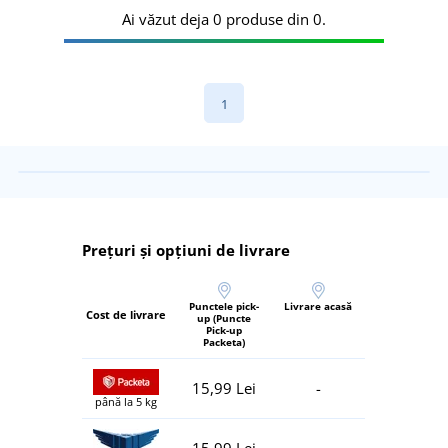
Ai văzut deja 0 produse din 0.
1
Prețuri și opțiuni de livrare
Punctele pick-
Livrare acasă
Cost de livrare
up (Puncte
Pick-up
Packeta)
15,99 Lei
-
până la 5 kg
15,99 Lei
-