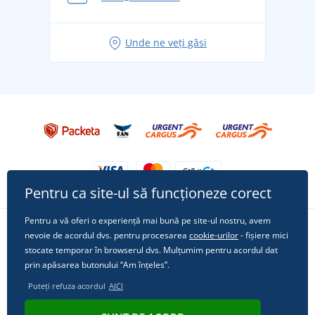
pentru vacanță fără griji
Idei de outfituri fresh pentru o vară relaxată
Unde ne veți găsi
Tricoul preferat City în rol principal: ținute pentru
orice ocazie!
Pentru ca site-ul să funcționeze corect
Pentru a vă oferi o experiență mai bună pe site-ul nostru, avem
nevoie de acordul dvs. pentru procesarea
cookie-urilor
- fișiere mici
Urmărește-ne pe rețelele sociale
stocate temporar în browserul dvs. Mulțumim pentru acordul dat
prin apăsarea butonului “Am înțeles”.
Puteți refuza acordul
AICI
© 2011 - 2026, Dual Trade s.r.o. | Din punct de vedere tehnic oferă