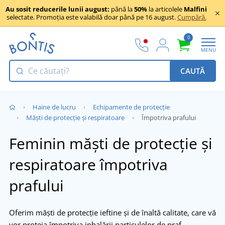
Au sosit reducerile lunii august:
până la
50%
la articolele
Malfini
selectate. Promoția este valabilă doar până pe 16 august.
Cumpără.
0
MENU
CAUTĂ
Haine de lucru
Echipamente de protecție
Măști de protecție și respiratoare
Împotriva prafului
Feminin măști de protecție și
respiratoare împotriva
prafului
Oferim măști de protecție ieftine și de înaltă calitate, care vă
vor proteja împotriva inhalării particulelor de praf.