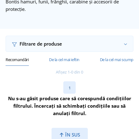
Bontis hamuri, funii, frânghii, carabine și accesorii de
protecție.
Filtrare de produse
Recomandări
De la cel mai ieftin
De la cel mai scump
Afișez 1-0 din 0
1
Nu s-au găsit produse care să corespundă condițiilor
filtrului. Încercați să schimbați condițiile sau să
anulați filtrul.
ÎN SUS