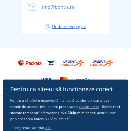
Aventura de vară începe cu bagajul - pregătiți-vă
info@bontis.ro
pentru vacanță fără griji
Idei de outfituri fresh pentru o vară relaxată
Unde ne veți găsi
Tricoul preferat City în rol principal: ținute pentru
orice ocazie!
Pentru ca site-ul să funcționeze corect
Pentru a vă oferi o experiență mai bună pe site-ul nostru, avem
nevoie de acordul dvs. pentru procesarea
cookie-urilor
- fișiere mici
Urmărește-ne pe rețelele sociale
stocate temporar în browserul dvs. Mulțumim pentru acordul dat
prin apăsarea butonului “Am înțeles”.
Puteți refuza acordul
AICI