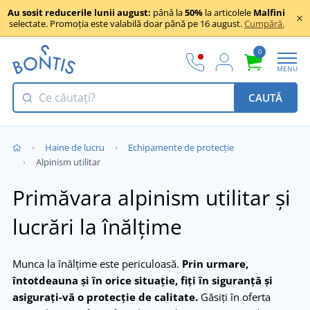
Au sosit reducerile lunii august:
până la
50%
la articolele
Malfini
selectate. Promoția este valabilă doar până pe 16 august.
Cumpără.
0
MENU
CAUTĂ
Haine de lucru
Echipamente de protecție
Alpinism utilitar
Primăvara alpinism utilitar și
lucrări la înălțime
Munca la înălțime este periculoasă.
Prin urmare,
întotdeauna și în orice situație, fiți în siguranță și
asigurați-vă o protecție de calitate.
Găsiți în oferta