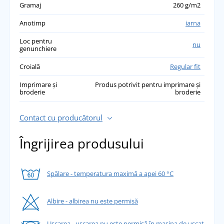
Gramaj
260 g/m2
Anotimp
iarna
Loc pentru
nu
genunchiere
Croială
Regular fit
Imprimare și
Produs potrivit pentru imprimare și
broderie
broderie
Contact cu producătorul
Îngrijirea produsului
Spălare - temperatura maximă a apei 60 °C
Albire - albirea nu este permisă
Uscarea - uscarea nu este permisă în mașina de uscat