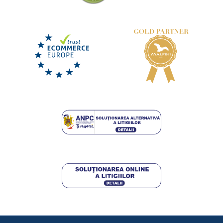
Salopetă de iarnă cu pieptar COOL TREND
LIVRARE ÎN 7 ZILE
luni 17. 8.
la tine
Pantaloni de lucru de iarnă în talie ORION
TEODOR
247,50 lei
LIVRARE ÎN 7 ZILE
luni 17. 8.
la tine
DETALII
218,25 lei
DETALII