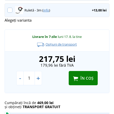
Ruletă - 3m (
info
)
+13,00 lei
Alegeți varianta
Livrare în 7 zile
luni 17. 8.
la tine
Opțiuni de transport
217,75 lei
179,96 lei
fără TVA
-
+
ÎN COȘ
Cumpărați încă de
469,00 lei
și obțineți
TRANSPORT GRATUIT