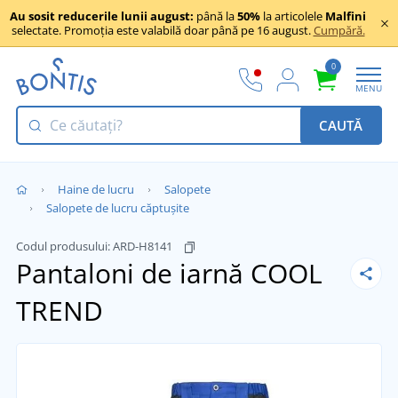
Au sosit reducerile lunii august:
până la
50%
la articolele
Malfini
selectate. Promoția este valabilă doar până pe 16 august.
Cumpără.
0
MENU
CAUTĂ
Haine de lucru
Salopete
Salopete de lucru căptușite
Codul produsului:
ARD-H8141
Pantaloni de iarnă COOL
TREND