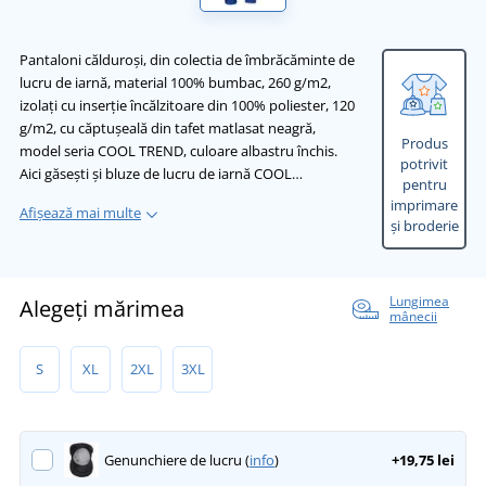
Pantaloni călduroși, din colectia de îmbrăcăminte de
lucru de iarnă, material 100% bumbac, 260 g/m2,
izolați cu inserție încălzitoare din 100% poliester, 120
g/m2, cu căptușeală din tafet matlasat neagră,
Produs
model seria COOL TREND, culoare albastru închis.
potrivit
Aici găsești și bluze de lucru de iarnă COOL…
pentru
imprimare
Afișează mai multe
și broderie
Lungimea
Alegeți mărimea
mânecii
S
XL
2XL
3XL
Genunchiere de lucru (
info
)
+19,75 lei