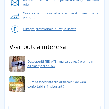
rufe
Călcare - permis a se călca la temperaturi medii până
la 150 °C
Curățire profesională -curățire uscată
V-ar putea interesa
Descoperiți TEE JAYS - marca daneză premium
cu tradiție din 1976
Cum să faceți față zilelor fierbinți de vară
confortabil și în siguranță