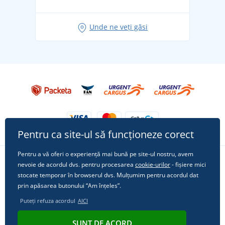
pentru vacanță fără griji
Idei de outfituri fresh pentru o vară relaxată
Unde ne veți găsi
Tricoul preferat City în rol principal: ținute pentru
orice ocazie!
Pentru ca site-ul să funcționeze corect
Pentru a vă oferi o experiență mai bună pe site-ul nostru, avem
nevoie de acordul dvs. pentru procesarea
cookie-urilor
- fișiere mici
Urmărește-ne pe rețelele sociale
stocate temporar în browserul dvs. Mulțumim pentru acordul dat
prin apăsarea butonului “Am înțeles”.
Puteți refuza acordul
AICI
© 2011 - 2026, Dual Trade s.r.o. | Din punct de vedere tehnic oferă
SUNT DE ACORD