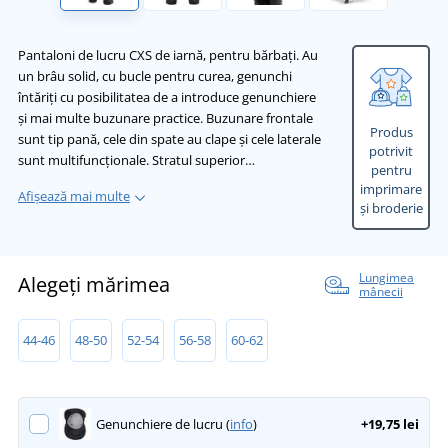
Pantaloni de lucru CXS de iarnă, pentru bărbați. Au
un brâu solid, cu bucle pentru curea, genunchi
întăriți cu posibilitatea de a introduce genunchiere
și mai multe buzunare practice. Buzunare frontale
Produs
sunt tip pană, cele din spate au clape și cele laterale
potrivit
sunt multifuncționale. Stratul superior…
pentru
imprimare
Afișează mai multe
și broderie
Lungimea
Alegeți mărimea
mânecii
44-46
48-50
52-54
56-58
60-62
Genunchiere de lucru (
info
)
+19,75 lei