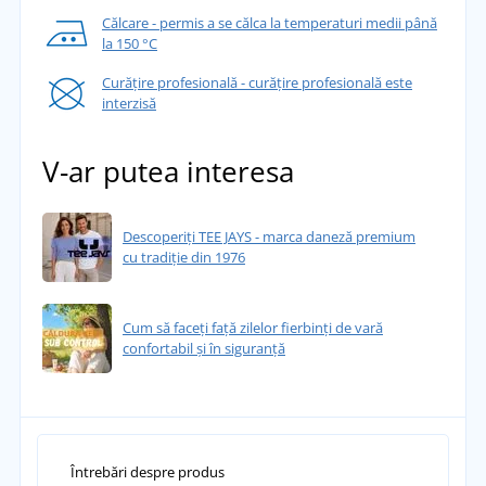
Călcare - permis a se călca la temperaturi medii până
la 150 °C
Curățire profesională - curățire profesională este
interzisă
V-ar putea interesa
Descoperiți TEE JAYS - marca daneză premium
cu tradiție din 1976
Cum să faceți față zilelor fierbinți de vară
confortabil și în siguranță
Întrebări despre produs