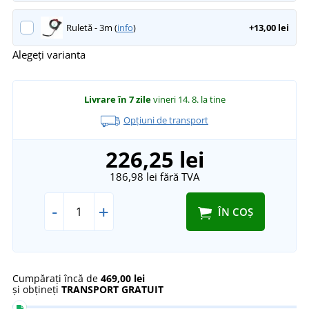
Ruletă - 3m (
info
)
+13,00 lei
Alegeți varianta
Livrare în 7 zile
vineri 14. 8.
la tine
Opțiuni de transport
226,25 lei
186,98 lei
fără TVA
-
+
ÎN COȘ
Cumpărați încă de
469,00 lei
și obțineți
TRANSPORT GRATUIT