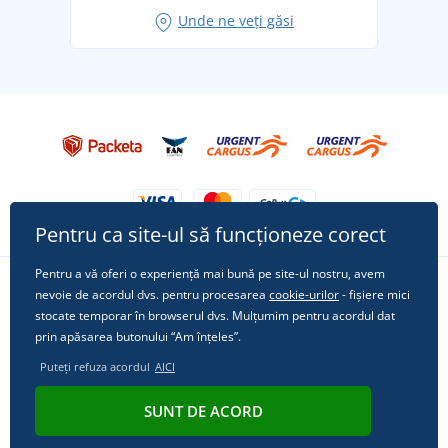
Idei de outfituri fresh pentru o vară relaxată
Unde ne veți găsi
Tricoul preferat City în rol principal: ținute pentru
orice ocazie!
Pentru ca site-ul să funcționeze corect
Pentru a vă oferi o experiență mai bună pe site-ul nostru, avem
nevoie de acordul dvs. pentru procesarea
cookie-urilor
- fișiere mici
Urmărește-ne pe rețelele sociale
stocate temporar în browserul dvs. Mulțumim pentru acordul dat
prin apăsarea butonului “Am înțeles”.
Puteți refuza acordul
AICI
© 2011 - 2026, Dual Trade s.r.o. | Din punct de vedere tehnic oferă
SUNT DE ACORD
Simplia.cz
.