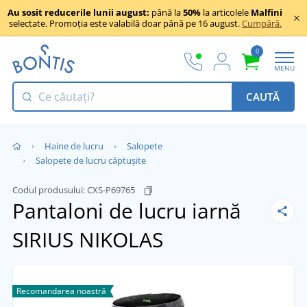
Au sosit reducerile lunii august:
până la
50%
la articolele
Malfini
selectate. Promoția este valabilă doar până pe 16 august.
Cumpără.
0
MENU
CAUTĂ
Haine de lucru
Salopete
Salopete de lucru căptușite
Codul produsului:
CXS-P69765
Pantaloni de lucru iarnă
SIRIUS NIKOLAS
Recomandarea noastră