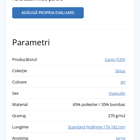
ADĂUGĂ PROPRIA EVALUARE
Parametri
Producătorul
Canis (CXS)
Colecție
Sirius
Culoare
gri
Sex
masculin
Material
65% poliester / 35% bumbac
Gramaj
270 g/m2
Lungime
Standard (înălţime 176-182 cm)
Anotimp
iarna