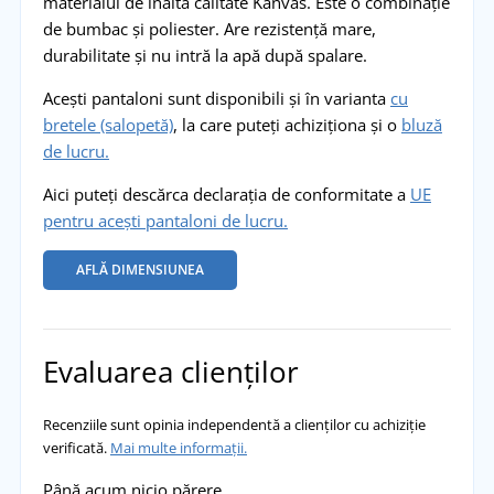
materialul de înaltă calitate Kanvas. Este o combinație
de bumbac și poliester. Are rezistență mare,
durabilitate și nu intră la apă după spalare.
Acești pantaloni sunt disponibili și în varianta
cu
bretele (salopetă)
, la care puteți achiziționa și o
bluză
de lucru.
Aici puteți descărca declarația de conformitate a
UE
pentru acești pantaloni de lucru.
AFLĂ DIMENSIUNEA
Evaluarea clienților
Recenziile sunt opinia independentă a clienților cu achiziție
verificată.
Mai multe informații.
Până acum nicio părere