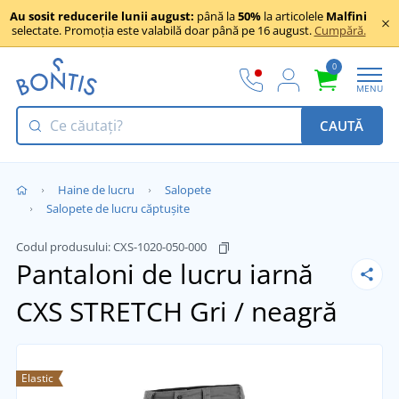
Au sosit reducerile lunii august:
până la
50%
la articolele
Malfini
selectate. Promoția este valabilă doar până pe 16 august.
Cumpără.
0
MENU
CAUTĂ
Haine de lucru
Salopete
Salopete de lucru căptușite
Codul produsului:
CXS-1020-050-000
Pantaloni de lucru iarnă
CXS STRETCH
Gri / neagră
Elastic