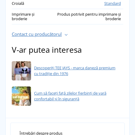
Croială
Standard
Imprimare și
Produs potrivit pentru imprimare și
broderie
broderie
Contact cu producătorul
V-ar putea interesa
Descoperiți TEE JAYS - marca daneză premium
cu tradiție din 1976
Cum să faceți față zilelor fierbinți de vară
confortabil și în siguranță
Întrebări despre produs