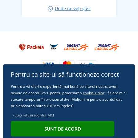
Idei de outfituri fresh pentru o vară relaxată
Unde ne veți găsi
Tricoul preferat City în rol principal: ținute pentru
orice ocazie!
Pentru ca site-ul să funcționeze corect
Pentru a vă oferi o experiență mai bună pe site-ul nostru, avem
nevoie de acordul dvs. pentru procesarea
cookie-urilor
- fișiere mici
Urmărește-ne pe rețelele sociale
stocate temporar în browserul dvs. Mulțumim pentru acordul dat
prin apăsarea butonului “Am înțeles”.
Puteți refuza acordul
AICI
© 2011 - 2026, Dual Trade s.r.o. | Din punct de vedere tehnic oferă
SUNT DE ACORD
Simplia.cz
.