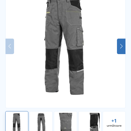
+1
următoare