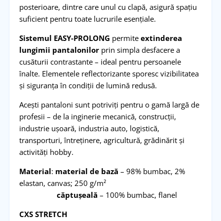
posterioare, dintre care unul cu clapă, asigură spațiu
suficient pentru toate lucrurile esențiale.
Sistemul
EASY-PROLONG
permite
extinderea
lungimii pantalonilor
prin simpla desfacere a
cusăturii contrastante – ideal pentru persoanele
înalte. Elementele reflectorizante sporesc vizibilitatea
și siguranța în condiții de lumină redusă.
Acești pantaloni sunt potriviți pentru o gamă largă de
profesii – de la inginerie mecanică, construcții,
industrie ușoară, industria auto, logistică,
transporturi, întreținere, agricultură, grădinărit și
activități hobby.
Material
:
material de bază
– 98% bumbac, 2%
elastan, canvas; 250 g/m²
căptușeală
– 100% bumbac, flanel
CXS STRETCH