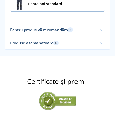
Pantaloni standard
Pentru produs vă recomandăm
8
Elastic
Ela
Produse asemănătoare
6
Re
Re
Certificate și premii