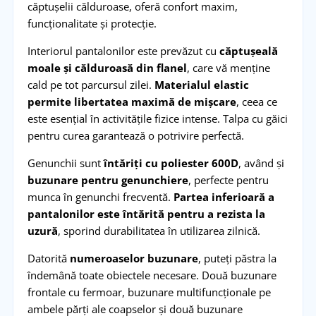
căptușelii călduroase, oferă confort maxim,
funcționalitate și protecție.
Interiorul pantalonilor este prevăzut cu
căptușeală
moale și călduroasă din flanel
, care vă menține
cald pe tot parcursul zilei.
Materialul elastic
permite libertatea maximă de mișcare
, ceea ce
este esențial în activitățile fizice intense. Talpa cu găici
pentru curea garantează o potrivire perfectă.
Genunchii sunt
întăriți cu poliester 600D
, având și
buzunare pentru genunchiere
, perfecte pentru
munca în genunchi frecventă.
Partea inferioară a
pantalonilor este întărită pentru a rezista la
uzură
, sporind durabilitatea în utilizarea zilnică.
Datorită
numeroaselor buzunare
, puteți păstra la
îndemână toate obiectele necesare. Două buzunare
frontale cu fermoar, buzunare multifuncționale pe
ambele părți ale coapselor și două buzunare