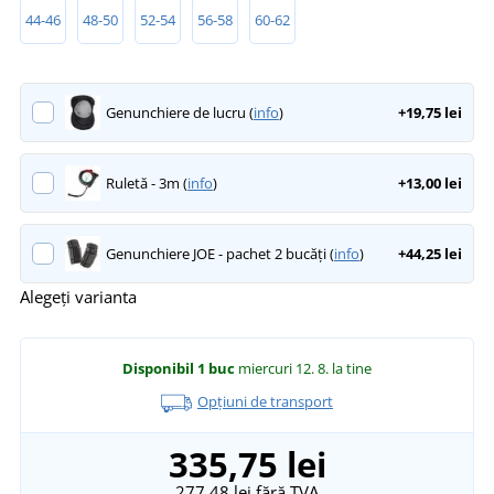
44-46
48-50
52-54
56-58
60-62
Genunchiere de lucru (
info
)
+19,75 lei
Ruletă - 3m (
info
)
+13,00 lei
Genunchiere JOE - pachet 2 bucăți (
info
)
+44,25 lei
Alegeți varianta
Disponibil
1 buc
miercuri 12. 8.
la tine
Opțiuni de transport
335,75 lei
277,48 lei
fără TVA