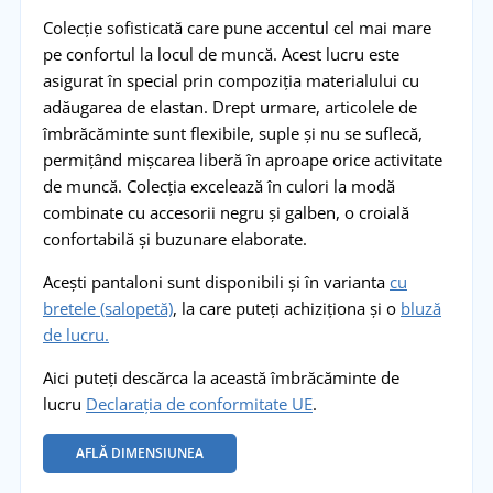
Colecție sofisticată care pune accentul cel mai mare
pe confortul la locul de muncă. Acest lucru este
asigurat în special prin compoziția materialului cu
adăugarea de elastan. Drept urmare, articolele de
îmbrăcăminte sunt flexibile, suple și nu se suflecă,
permiţând mișcarea liberă în aproape orice activitate
de muncă. Colecția excelează în culori la modă
combinate cu accesorii negru și galben, o croială
confortabilă și buzunare elaborate.
Acești pantaloni sunt disponibili și în varianta
cu
bretele (salopetă)
, la care puteți achiziționa și o
bluză
de lucru.
Aici puteți descărca la această îmbrăcăminte de
lucru
Declarația de conformitate UE
.
AFLĂ DIMENSIUNEA