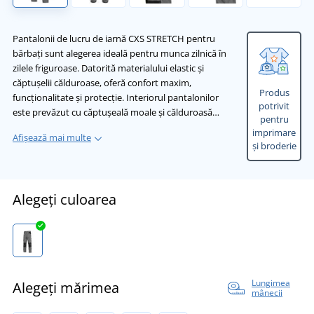
Pantalonii de lucru de iarnă CXS STRETCH pentru
bărbați sunt alegerea ideală pentru munca zilnică în
zilele friguroase. Datorită materialului elastic și
căptușelii călduroase, oferă confort maxim,
Produs
funcționalitate și protecție. Interiorul pantalonilor
potrivit
este prevăzut cu căptușeală moale și călduroasă…
pentru
imprimare
Afișează mai multe
și broderie
Alegeți culoarea
Lungimea
Alegeți mărimea
mânecii