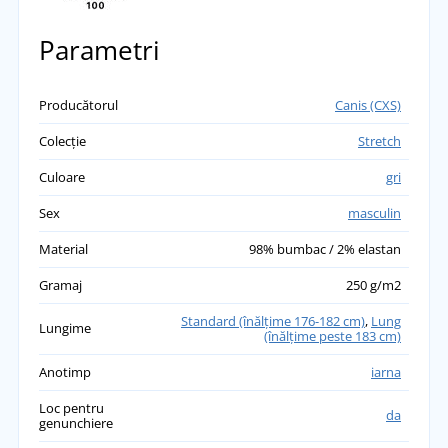
Parametri
Producătorul
Canis (CXS)
Colecție
Stretch
Culoare
gri
Sex
masculin
Material
98% bumbac / 2% elastan
Gramaj
250 g/m2
Standard (înălţime 176-182 cm)
,
Lung
Lungime
(înălțime peste 183 cm)
Anotimp
iarna
Loc pentru
da
genunchiere