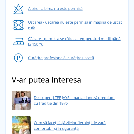
Albire - albirea nu este permisă
Uscarea - uscarea nu este permisă în mașina de uscat
rufe
Călcare - permis a se călca la temperaturi medii până
la 150 °C
Curățire profesională -curățire uscată
V-ar putea interesa
Descoperiți TEE JAYS - marca daneză premium
cu tradiție din 1976
Cum să faceți față zilelor fierbinți de vară
confortabil și în siguranță