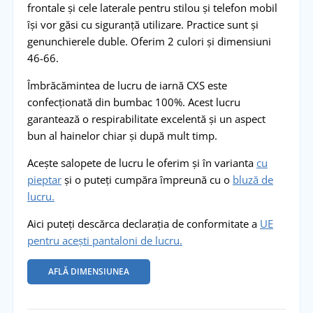
frontale și cele laterale pentru stilou și telefon mobil
își vor găsi cu siguranță utilizare. Practice sunt și
genunchierele duble. Oferim 2 culori și dimensiuni
46-66.
Îmbrăcămintea de lucru de iarnă CXS este
confecționată din bumbac 100%. Acest lucru
garantează o respirabilitate excelentă și un aspect
bun al hainelor chiar și după mult timp.
Acește salopete de lucru le oferim și în varianta
cu
pieptar
și o puteți cumpăra împreună cu o
bluză de
lucru.
Aici puteți descărca declarația de conformitate a
UE
pentru acești pantaloni de lucru.
AFLĂ DIMENSIUNEA