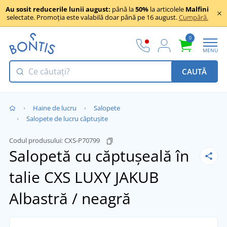
Au sosit reducerile lunii august:
până la
50%
la articolele
Malfini
selectate. Promoția este valabilă doar până pe 16 august.
Cumpără.
0
MENU
CAUTĂ
Haine de lucru
Salopete
Salopete de lucru căptușite
Codul produsului:
CXS-P70799
Salopetă cu căptușeală în
talie CXS LUXY JAKUB
Albastră / neagră