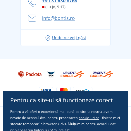
+40
31 630 8768
și în siguranță
(Lu-Jo, 9-17)
Aventura de vară începe cu bagajul - pregătiți-vă
info@bontis.ro
pentru vacanță fără griji
Idei de outfituri fresh pentru o vară relaxată
Unde ne veți găsi
Tricoul preferat City în rol principal: ținute pentru
orice ocazie!
Pentru ca site-ul să funcționeze corect
Pentru a vă oferi o experiență mai bună pe site-ul nostru, avem
nevoie de acordul dvs. pentru procesarea
cookie-urilor
- fișiere mici
Urmărește-ne pe rețelele sociale
stocate temporar în browserul dvs. Mulțumim pentru acordul dat
prin apăsarea butonului “Am înțeles”.