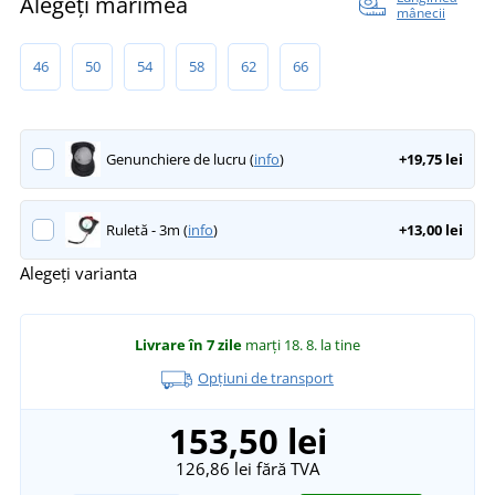
Alegeți mărimea
mânecii
46
50
54
58
62
66
Genunchiere de lucru (
info
)
+19,75 lei
Ruletă - 3m (
info
)
+13,00 lei
Alegeți varianta
Livrare în 7 zile
marți 18. 8.
la tine
Opțiuni de transport
153,50 lei
126,86 lei
fără TVA