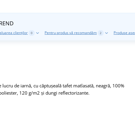
TREND
aluarea clienților
Pentru produs vă recomandăm
Produse as
0
2
e lucru de iarnă, cu căptușeală tafet matlasată, neagră, 100%
oliester, 120 g/m2 și dungi reflectorizante.