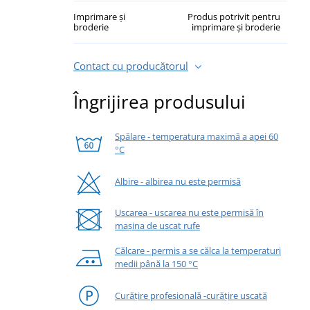
Imprimare și
Produs potrivit pentru
broderie
imprimare și broderie
Contact cu producătorul
Îngrijirea produsului
Spălare - temperatura maximă a apei 60
°C
Albire - albirea nu este permisă
Uscarea - uscarea nu este permisă în
mașina de uscat rufe
Călcare - permis a se călca la temperaturi
medii până la 150 °C
Curățire profesională -curățire uscată