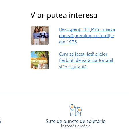
V-ar putea interesa
Descoperiți TEE JAYS - marca
daneză premium cu tradiție
din 1976
Cum să faceți față zilelor
fierbinți de vară confortabil
și în siguranță
ă
Sute de puncte de coletărie
în toată România