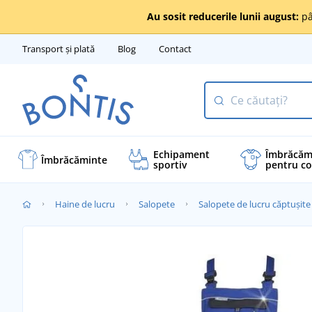
Au sosit reducerile lunii august:
pâ
Transport și plată
Blog
Contact
Echipament
Îmbrăcăm
Îmbrăcăminte
sportiv
pentru co
Haine de lucru
Salopete
Salopete de lucru căptușite