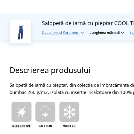
Salopetă de iarnă cu pieptar COOL 
Descriere și Parametri
Lungimea mânecii
Ev
Descrierea produsului
Salopetă de iarnă cu pieptar, din colectia de îmbracăminte d
bumbac 260 g/m2, izolată cu inserție încălzitoare din 100% p