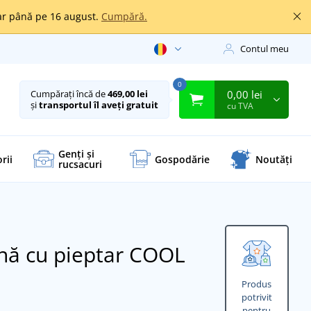
oar până pe 16 august.
Cumpără.
Contul meu
0
0,00 lei
Cumpărați încă de
469,00 lei
și
transportul îl aveți gratuit
cu TVA
Genți și
rii
Gospodărie
Noutăți
rucsacuri
rnă cu pieptar COOL
Produs
potrivit
pentru