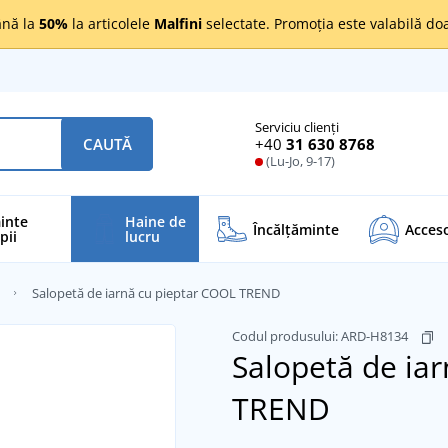
nă la
50%
la articolele
Malfini
selectate. Promoția este valabilă d
Serviciu clienți
+40
31 630 8768
CAUTĂ
(Lu-Jo, 9-17)
inte
Haine de
Încălţăminte
Acceso
pii
lucru
Salopetă de iarnă cu pieptar COOL TREND
Codul produsului:
ARD-H8134
Salopetă de ia
TREND