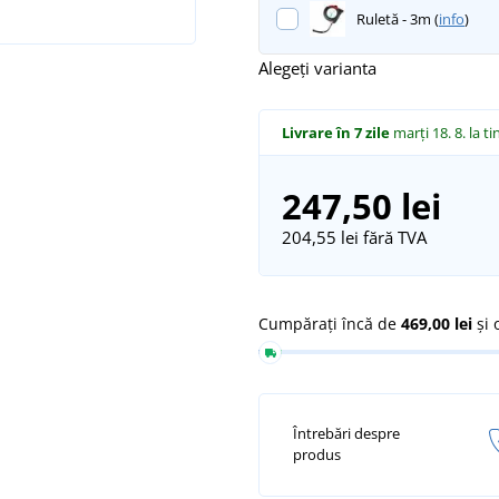
Ruletă - 3m (
info
)
Alegeți varianta
Livrare în 7 zile
marți 18. 8.
la ti
247,50 lei
204,55 lei
fără TVA
Cumpărați încă de
469,00 lei
și 
Întrebări despre
produs