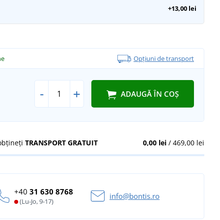
+13,00 lei
ne
Opțiuni de transport
-
+
ADAUGĂ ÎN COȘ
obțineți
TRANSPORT GRATUIT
0,00 lei
/ 469,00 lei
+40
31 630 8768
info@bontis.ro
(Lu-Jo, 9-17)