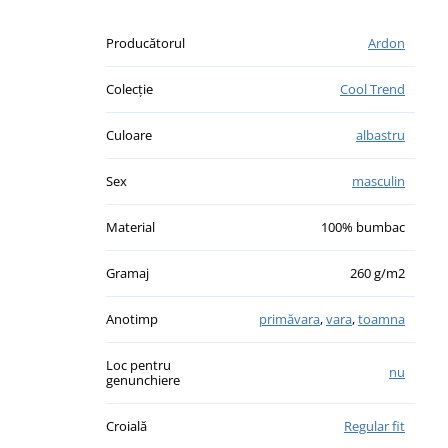
Producătorul
Ardon
Colecție
Cool Trend
Culoare
albastru
Sex
masculin
Material
100% bumbac
Gramaj
260 g/m2
Anotimp
primăvara
,
vara
,
toamna
Loc pentru
nu
genunchiere
Croială
Regular fit