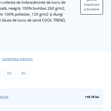
in colectia de îmbracăminte de lucru de
imprimare
lasată, neagră, 100% bumbac 260 g/m2,
și broderie
 din 100% poliester, 120 g/m2 și dungi
i și bluze de lucru de iarnă COOL TREND,
Lungimea mânecii
2XL
3XL
(
info
)
+19,75 lei