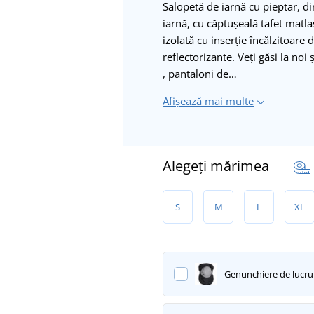
Salopetă de iarnă cu pieptar, d
iarnă, cu căptușeală tafet mat
izolată cu inserție încălzitoare
reflectorizante. Veți găsi la no
, pantaloni de…
Afișează mai multe
Alegeți mărimea
S
M
L
XL
Genunchiere de lucru 