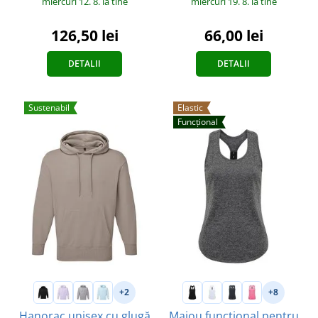
miercuri 12. 8.
la tine
miercuri 19. 8.
la tine
126,50 lei
66,00 lei
DETALII
DETALII
Sustenabil
Elastic
Funcțional
+2
+8
Hanorac unisex cu glugă
Maiou funcțional pentru