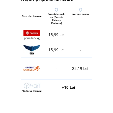
Punctele pick-
Livrare acasă
Cost de livrare
up (Puncte
Pick-up
Packeta)
15,99 Lei
-
până la 5 kg
15,99 Lei
-
-
22,19 Lei
+10 Lei
Plata la livrare