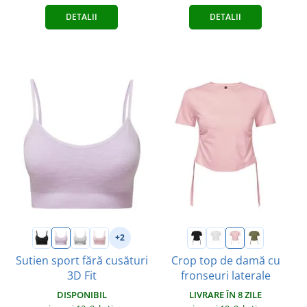
DETALII
DETALII
+2
Sutien sport fără cusături
Crop top de damă cu
3D Fit
fronseuri laterale
DISPONIBIL
LIVRARE ÎN 8 ZILE