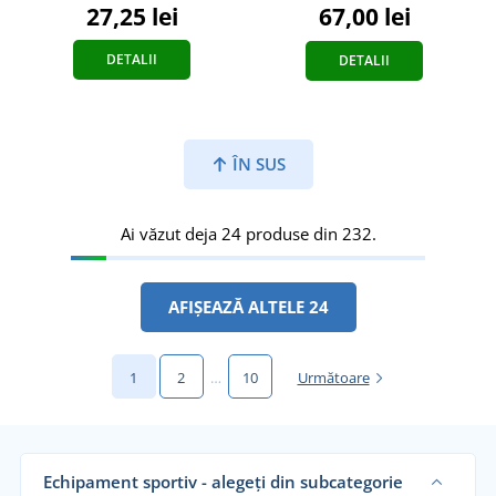
27,25 lei
67,00 lei
DETALII
DETALII
ÎN SUS
Ai văzut deja 24 produse din 232.
AFIȘEAZĂ ALTELE 24
1
2
…
10
Următoare
Echipament sportiv - alegeți din subcategorie