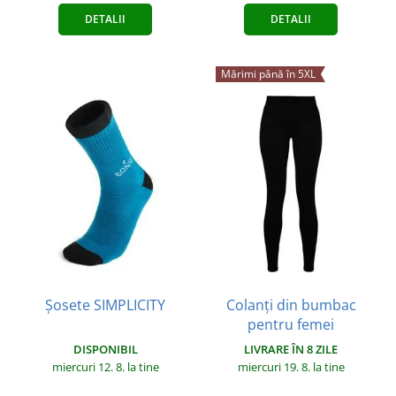
DETALII
DETALII
Mărimi până în 5XL
Șosete SIMPLICITY
Colanți din bumbac
pentru femei
DISPONIBIL
LIVRARE ÎN 8 ZILE
miercuri 12. 8.
la tine
miercuri 19. 8.
la tine