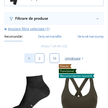
Filtrare de produse
Anulare filtre selectate (1)
Recomandări
De la cel mai ieftin
De la cel mai scump
Afișez 1-24 din 232
1
2
…
10
Următoare
Elastic
Funcțional
Recomandarea noastră