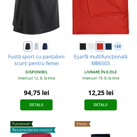
+23
Fustă sport cu pantaloni
Eșarfă multifuncțională
scurți pentru femei
MB6503
DISPONIBIL
LIVRARE ÎN 8 ZILE
miercuri 12. 8.
la tine
miercuri 19. 8.
la tine
94,75 lei
12,25 lei
DETALII
DETALII
Funcțional
Elastic
Recomandarea noastră