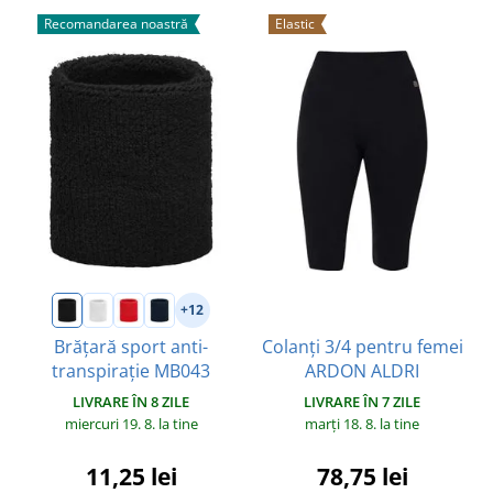
Recomandarea noastră
Elastic
+12
Colanți 3/4 pentru femei
Brățară sport anti-
ARDON ALDRI
transpirație MB043
LIVRARE ÎN 7 ZILE
LIVRARE ÎN 8 ZILE
marți 18. 8.
la tine
miercuri 19. 8.
la tine
78,75 lei
11,25 lei