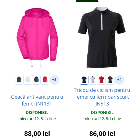
+5
+4
Tricou de ciclism pentru
Geacă antivânt pentru
femei cu fermoar scurt
femei JN1131
JN513
DISPONIBIL
DISPONIBIL
miercuri 12. 8.
la tine
miercuri 12. 8.
la tine
88,00 lei
86,00 lei