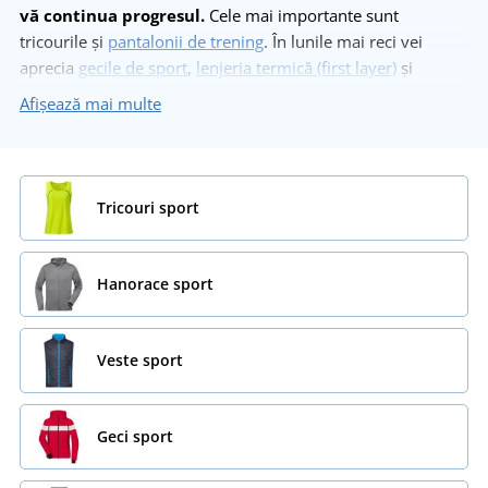
vă continua progresul.
Cele mai importante sunt
tricourile și
pantalonii de trening
. În lunile mai reci vei
aprecia
gecile de sport
,
lenjeria termică (first layer)
și
mănușile
. La noi găsești inclusiv
haine pentru ciclism
sau
Afișează mai multe
alergare. Să nu uităm de
șepci și fesuri
pentru a-ți proteja
capul de soare sau frig!
Tricouri sport
Hanorace sport
Veste sport
Geci sport