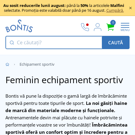
Au sosit reducerile lunii august:
până la
50%
la articolele
Malfini
selectate. Promoția este valabilă doar până pe 16 august.
Cumpără.
0
MENU
CAUTĂ
Echipament sportiv
Feminin echipament sportiv
Bontis vă pune la dispoziție o gamă largă de îmbrăcăminte
sportivă pentru toate tipurile de sport.
La noi găsiți haine
de marcă din materiale moderne și funcționale.
Antrenamentele devin mai plăcute cu hainele potrivite și
performanțele voastre se vor îmbunătăți!
Îmbrăcămintea
sportivă oferă un confort optim și încredere pentru a