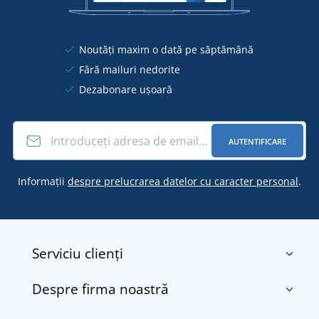
Noutăți maxim o dată pe săptămână
Fără mailuri nedorite
Dezabonare ușoară
AUTENTIFICARE
Informații
despre prelucrarea datelor cu caracter personal
.
Serviciu clienți
Despre firma noastră
Contact
Termenii și condițiile