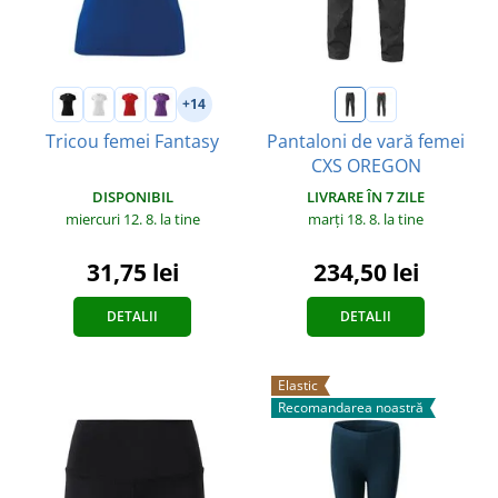
+14
Tricou femei Fantasy
Pantaloni de vară femei
CXS OREGON
DISPONIBIL
LIVRARE ÎN 7 ZILE
miercuri 12. 8.
la tine
marți 18. 8.
la tine
31,75 lei
234,50 lei
DETALII
DETALII
Elastic
Recomandarea noastră