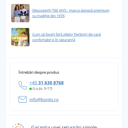
Descoperiți TEE JAYS - marca daneză premium
cu tradiție din 1976
Cum să faceți față zilelor fierbinți de vară
confortabil și în siguranță
Întrebări despre produs
+40
31 630 8768
(Lu-Jo, 9-17)
info@bontis.ro
Garanția unei returnări simple