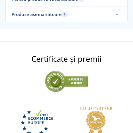
Produse asemănătoare
6
Elastic
No
Certificate și premii
Șosete INVISO
Șos
Șosete joase CXS NEVIS
DISPONIBIL