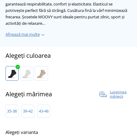
garantează respirabilitate, confort și elasticitate. Elasticul se
potrivește perfect fără să strângă. Cusătura fină la vârf minimizează
frecarea. Șosetele MOOVY sunt ideale pentru purtat zilnic, sport și
activități de relaxare…
Afișează mai multe
Alegeți culoarea
Lungimea
Alegeți mărimea
mânecii
35-38
39-42
43-46
Alegeți varianta