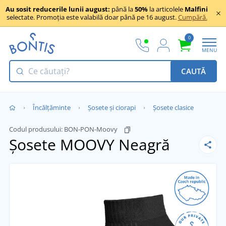
Au sosit reducerile lunii august:
până la
50%
la articolele
Malfini
selectate. Promoția este valabilă doar până pe 16 august.
Cumpără.
0
MENU
CAUTĂ
Încălţăminte
Șosete și ciorapi
Șosete clasice
Codul produsului:
BON-PON-Moovy
Șosete MOOVY
Neagră