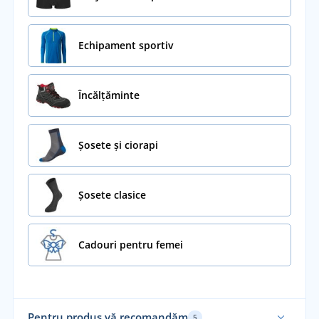
Echipament sportiv
Încălţăminte
Șosete și ciorapi
Șosete clasice
Cadouri pentru femei
Pentru produs vă recomandăm
5