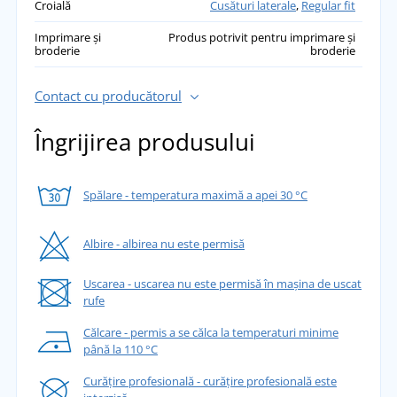
Croială
Cusături laterale
,
Regular fit
Imprimare și
Produs potrivit pentru imprimare și
broderie
broderie
Contact cu producătorul
Îngrijirea produsului
Spălare - temperatura maximă a apei 30 °C
Albire - albirea nu este permisă
Uscarea - uscarea nu este permisă în mașina de uscat
rufe
Călcare - permis a se călca la temperaturi minime
până la 110 °C
Curățire profesională - curățire profesională este