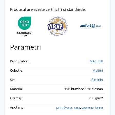
Pavla
Produsul are aceste certificări și standarde.
Pantalonii de trening sunt dintr-un material
ceva mai subțire dar foarte comozi.
přidáno 25.04.2023
Parametri
Producătorul
MALFINI
Colecție
Malfini
Sex
feminin
Material
95% bumbac / 5% elastan
Gramaj
200 g/m2
Anotimp
primăvara
,
vara
,
toamna
,
iarna