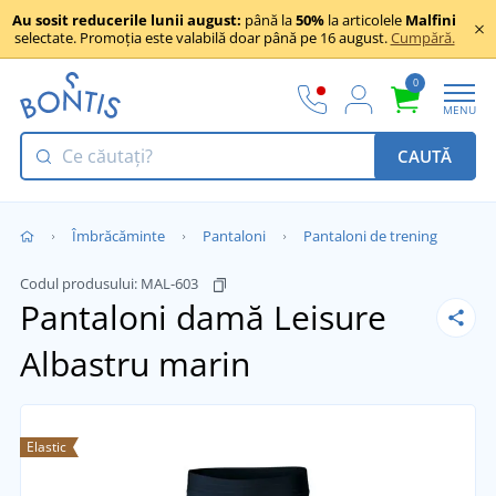
Au sosit reducerile lunii august:
până la
50%
la articolele
Malfini
selectate. Promoția este valabilă doar până pe 16 august.
Cumpără.
0
MENU
CAUTĂ
Îmbrăcăminte
Pantaloni
Pantaloni de trening
Codul produsului:
MAL-603
Pantaloni damă Leisure
Albastru marin
Elastic