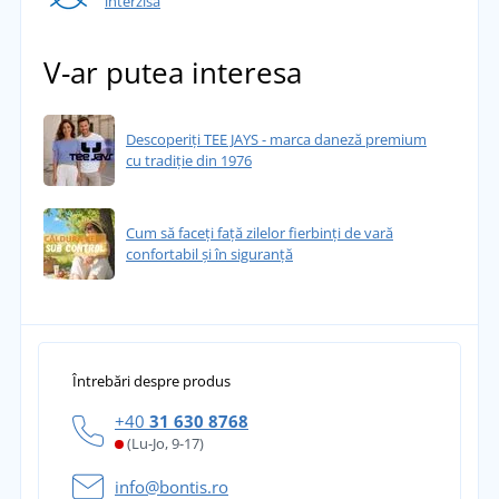
interzisă
V-ar putea interesa
Descoperiți TEE JAYS - marca daneză premium
cu tradiție din 1976
Cum să faceți față zilelor fierbinți de vară
confortabil și în siguranță
Întrebări despre produs
+40
31 630 8768
(Lu-Jo, 9-17)
info@bontis.ro