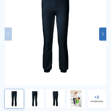
+3
următoare