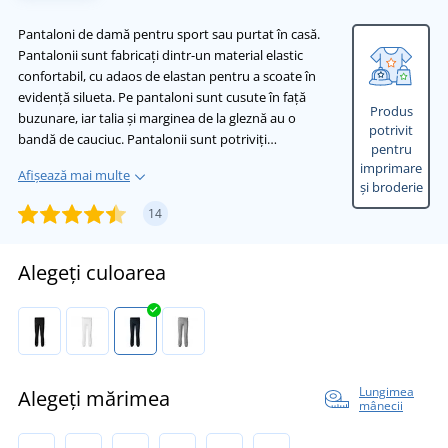
Pantaloni de damă pentru sport sau purtat în casă.
Pantalonii sunt fabricați dintr-un material elastic
confortabil, cu adaos de elastan pentru a scoate în
evidență silueta. Pe pantaloni sunt cusute în față
Produs
buzunare, iar talia și marginea de la gleznă au o
potrivit
bandă de cauciuc. Pantalonii sunt potriviți…
pentru
imprimare
Afișează mai multe
și broderie
14
Alegeți culoarea
Lungimea
Alegeți mărimea
mânecii