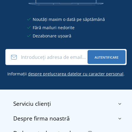
Noutăți maxim o dată pe săptămână
Fără mailuri nedorite
Dezabonare ușoară
AUTENTIFICARE
Informații
despre prelucrarea datelor cu caracter personal
.
Serviciu clienți
Despre firma noastră
Contact
Termenii și condițiile