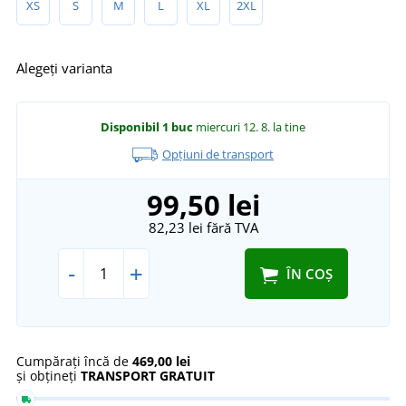
XS
S
M
L
XL
2XL
Alegeți varianta
Disponibil
1 buc
miercuri 12. 8.
la tine
Opțiuni de transport
99,50 lei
82,23 lei
fără TVA
-
+
ÎN COȘ
Cumpărați încă de
469,00 lei
și obțineți
TRANSPORT GRATUIT