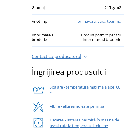
Gramaj
215 g/m2
Anotimp
primăvara
,
vara
,
toamna
Imprimare și
Produs potrivit pentru
broderie
imprimare și broderie
Contact cu producătorul
Îngrijirea produsului
Spălare - temperatura maximă a apei 60
°C
Albire - albirea nu este permisă
Uscarea - uscarea permisă în mașina de
uscat rufe la temperaturi minime