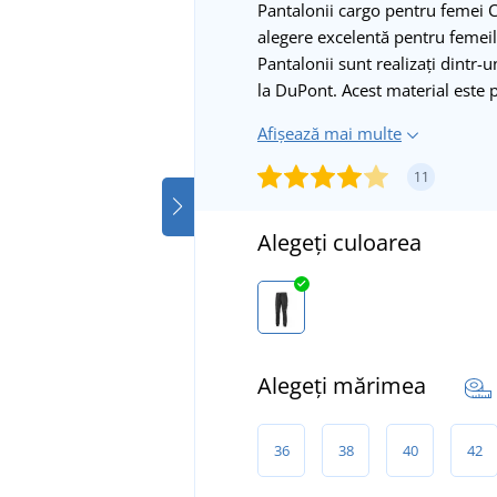
Pantalonii cargo pentru femei CX
alegere excelentă pentru femeile
Pantalonii sunt realizați dintr
la DuPont. Acest material este pu
Afișează mai multe
11
Alegeți culoarea
Alegeți mărimea
36
38
40
42