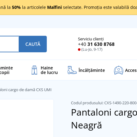
nă la
50%
la articolele
Malfini
selectate. Promoția este valabilă d
Serviciu clienți
+40
31 630 8768
CAUTĂ
(Lu-Jo, 9-17)
ăminte
Haine
Încălţăminte
Acces
copii
de lucru
loni cargo de damă CXS UMI
Codul produsului:
CXS-1490-220-800
Pantaloni carg
Neagră