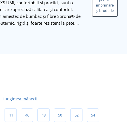
S UMI, confortabili și practici, sunt o
imprimare
 care apreciază calitatea și confortul.
și broderie
-un amestec de bumbac și fibre Sorona® de
ternic, rigid și foarte rezistent la pete,…
Lungimea mânecii
44
46
48
50
52
54