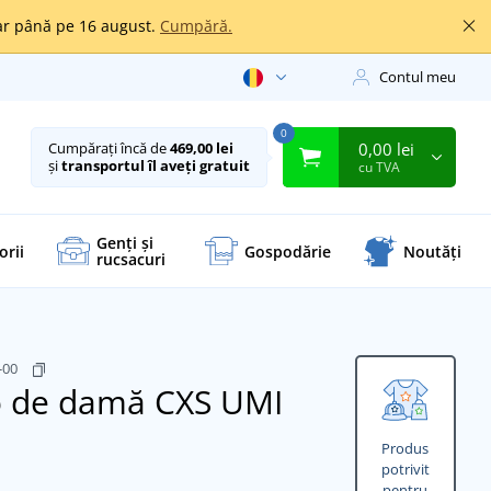
oar până pe 16 august.
Cumpără.
Contul meu
0
0,00 lei
Cumpărați încă de
469,00 lei
și
transportul îl aveți gratuit
cu TVA
Genți și
orii
Gospodărie
Noutăți
rucsacuri
-00
o de damă CXS UMI
Produs
potrivit
pentru