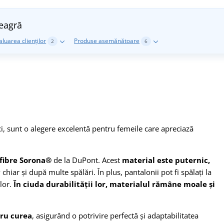
eagră
aluarea clienților
Produse asemănătoare
2
6
ci, sunt o alegere excelentă pentru femeile care apreciază
 fibre Sorona®
de la DuPont. Acest
material este puternic,
chiar și după multe spălări. În plus, pantalonii pot fi spălați la
 lor.
În ciuda durabilității lor, materialul rămâne moale și
tru curea
, asigurând o potrivire perfectă și adaptabilitatea