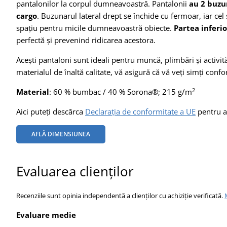
pantalonilor la corpul dumneavoastră. Pantalonii
au 2 buzu
cargo
. Buzunarul lateral drept se închide cu fermoar, iar cel
spațiu pentru micile dumneavoastră obiecte.
Partea inferio
perfectă și prevenind ridicarea acestora.
Acești pantaloni sunt ideali pentru muncă, plimbări și activită
materialul de înaltă calitate, vă asigură că vă veți simți confor
2
Material
: 60 % bumbac / 40 % Sorona®; 215 g/m
Aici puteți descărca
Declarația de conformitate a UE
pentru a
AFLĂ DIMENSIUNEA
Evaluarea clienților
Recenziile sunt opinia independentă a clienților cu achiziție verificată.
Evaluare medie