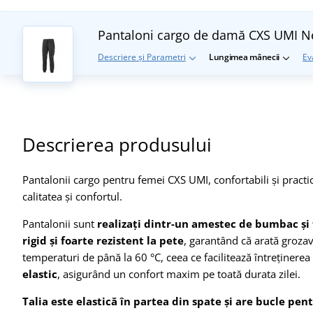
Pantaloni cargo de damă CXS UMI
N
Descriere și Parametri
Lungimea mânecii
Ev
Descrierea produsului
Pantalonii cargo pentru femei CXS UMI, confortabili și practi
calitatea și confortul.
Pantalonii sunt
realizați dintr-un amestec de bumbac și
rigid și foarte rezistent la pete
, garantând că arată grozav 
temperaturi de până la 60 °C, ceea ce facilitează întreținerea
elastic
, asigurând un confort maxim pe toată durata zilei.
Talia este elastică în partea din spate și are bucle pen