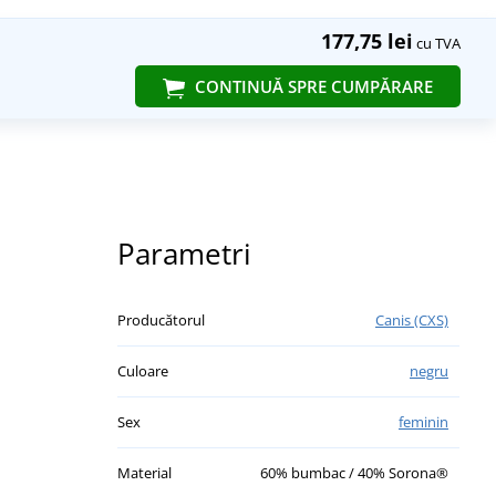
177,75 lei
cu TVA
CONTINUĂ SPRE CUMPĂRARE
Parametri
Producătorul
Canis (CXS)
Culoare
negru
Sex
feminin
Material
60% bumbac / 40% Sorona®