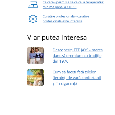
Călcare - permis a se călca la temperaturi
minime până la 110 °C
Curățire profesională - curățire
profesională este interzisă
V-ar putea interesa
Descoperiți TEE JAYS - marca
daneză premium cu tradiție
din 1976
Cum să faceți față zilelor
fierbinți de vară confortabil
și în siguranță