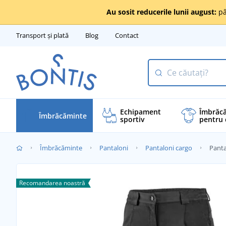
Au sosit reducerile lunii august:
pâ
Transport și plată
Blog
Contact
Echipament
Îmbrăc
Îmbrăcăminte
sportiv
pentru 
Îmbrăcăminte
Pantaloni
Pantaloni cargo
Panta
Recomandarea noastră