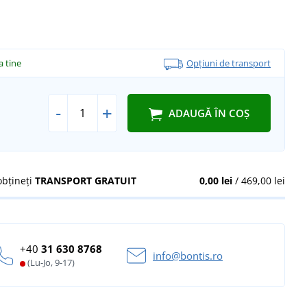
la tine
Opțiuni de transport
-
+
ADAUGĂ ÎN COȘ
obțineți
TRANSPORT GRATUIT
0,00 lei
/ 469,00 lei
+40
31 630 8768
info@bontis.ro
(Lu-Jo, 9-17)