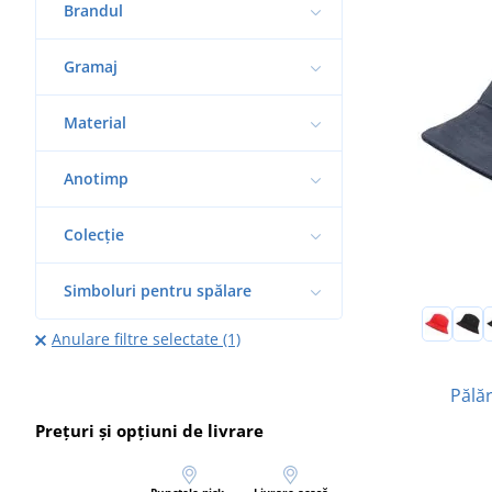
Brandul
Gramaj
Material
Anotimp
Colecție
Simboluri pentru spălare
Anulare filtre selectate (1)
Pălă
Prețuri și opțiuni de livrare
Punctele pick-
Livrare acasă