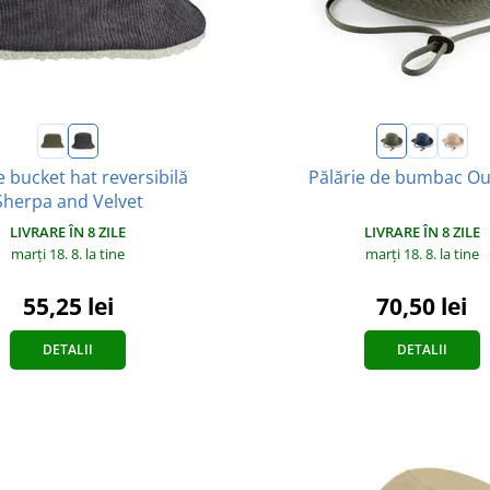
e bucket hat reversibilă
Pălărie de bumbac O
Sherpa and Velvet
LIVRARE ÎN 8 ZILE
LIVRARE ÎN 8 ZILE
marți 18. 8.
la tine
marți 18. 8.
la tine
70,50 lei
55,25 lei
DETALII
DETALII