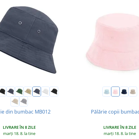
Pălărie copii bumbac
rie din bumbac MB012
LIVRARE ÎN 8 ZILE
LIVRARE ÎN 8 ZILE
marți 18. 8.
la tine
marți 18. 8.
la tine