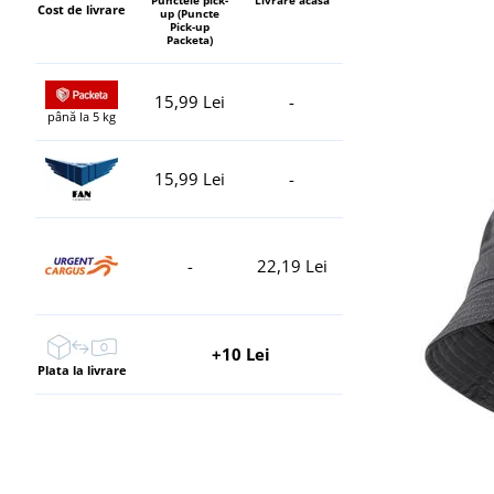
Cost de livrare
up (Puncte
Pick-up
Packeta)
15,99 Lei
-
până la 5 kg
15,99 Lei
-
-
22,19 Lei
+10 Lei
Plata la livrare