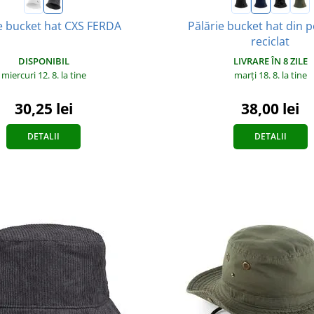
e bucket hat CXS FERDA
Pălărie bucket hat din p
reciclat
DISPONIBIL
LIVRARE ÎN 8 ZILE
miercuri 12. 8.
la tine
marți 18. 8.
la tine
30,25 lei
38,00 lei
DETALII
DETALII