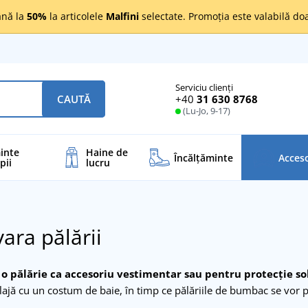
nă la
50%
la articolele
Malfini
selectate. Promoția este valabilă d
Serviciu clienți
+40
31 630 8768
CAUTĂ
(Lu-Jo, 9-17)
inte
Haine de
Încălţăminte
Acceso
pii
lucru
ara pălării
i o pălărie ca accesoriu vestimentar sau pentru protecție so
lajă cu un costum de baie, în timp ce pălăriile de bumbac se vor pot