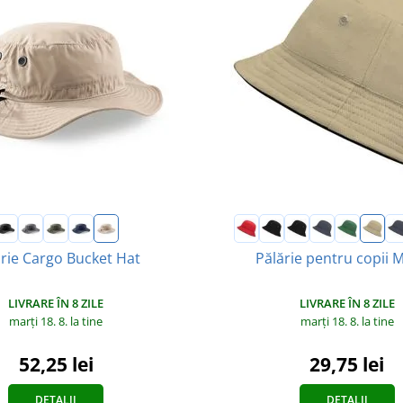
rie Cargo Bucket Hat
Pălărie pentru copii
LIVRARE ÎN 8 ZILE
LIVRARE ÎN 8 ZILE
marți 18. 8.
la tine
marți 18. 8.
la tine
52,25 lei
29,75 lei
DETALII
DETALII