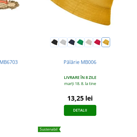
e MB6703
Pălărie MB006
LIVRARE ÎN 8 ZILE
marți 18. 8.
la tine
13,25 lei
DETALII
Sustenabil