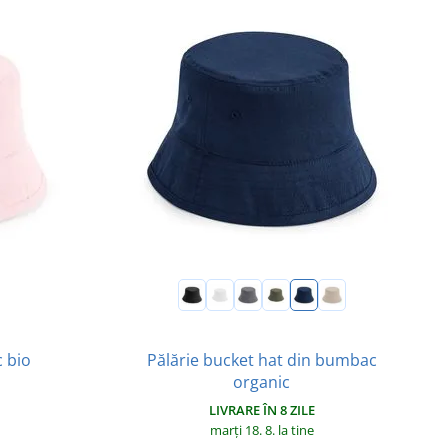
 bio
Pălărie bucket hat din bumbac
organic
LIVRARE ÎN 8 ZILE
marți 18. 8.
la tine