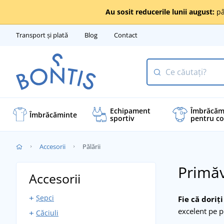
Au sosit reducerile lunii august:
pâ
Transport și plată
Blog
Contact
Echipament
Îmbrăcăm
Îmbrăcăminte
sportiv
pentru co
Accesorii
Pălării
Primăv
Accesorii
Șepci
Fie că doriț
excelent pe p
Căciuli
Șepci cu vârf drept