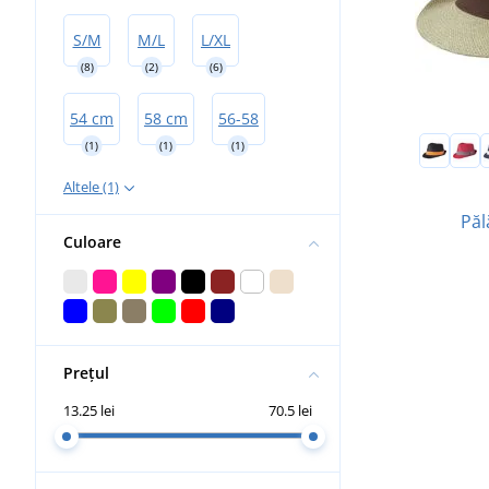
S/M
M/L
L/XL
(8)
(2)
(6)
54 cm
58 cm
56-58
(1)
(1)
(1)
Altele (1)
Păl
Culoare
Prețul
13.25 lei
70.5 lei