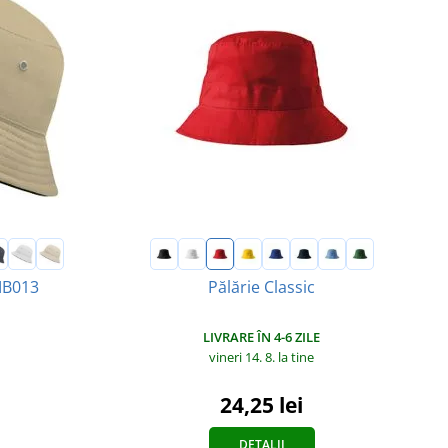
 MB013
Pălărie Classic
LIVRARE ÎN 4-6 ZILE
vineri 14. 8.
la tine
24,25 lei
DETALII