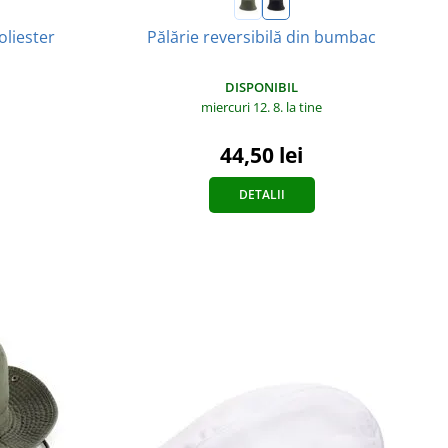
oliester
Pălărie reversibilă din bumbac
DISPONIBIL
miercuri 12. 8.
la tine
44,50 lei
DETALII