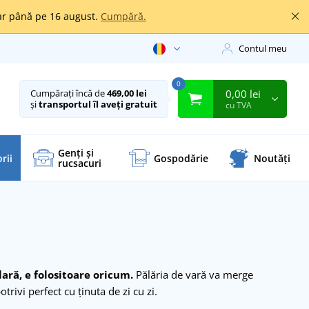
oar până pe 16 august.
Cumpără.
Contul meu
0
0,00 lei
Cumpărați încă de
469,00 lei
și
transportul îl aveți gratuit
cu TVA
Genți și
rii
Gospodărie
Noutăți
rucsacuri
lară, e folositoare oricum.
Pălăria de vară va merge
rivi perfect cu ținuta de zi cu zi.