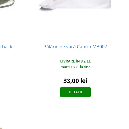
utback
Pălărie de vară Cabrio MB007
LIVRARE ÎN 8 ZILE
marți 18. 8.
la tine
33,00 lei
DETALII