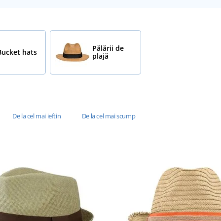
Pălării de
Bucket hats
plajă
De la cel mai ieftin
De la cel mai scump