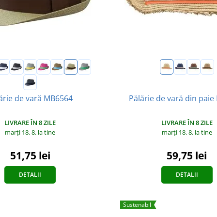
Pălărie de vară din pai
ărie de vară MB6564
LIVRARE ÎN 8 ZILE
LIVRARE ÎN 8 ZILE
marți 18. 8.
la tine
marți 18. 8.
la tine
59,75 lei
51,75 lei
DETALII
DETALII
Sustenabil