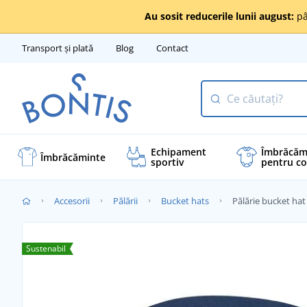
Au sosit reducerile lunii august:
pâ
Transport și plată
Blog
Contact
Echipament
Îmbrăcăm
Îmbrăcăminte
sportiv
pentru co
Accesorii
Pălării
Bucket hats
Pălărie bucket ha
Sustenabil