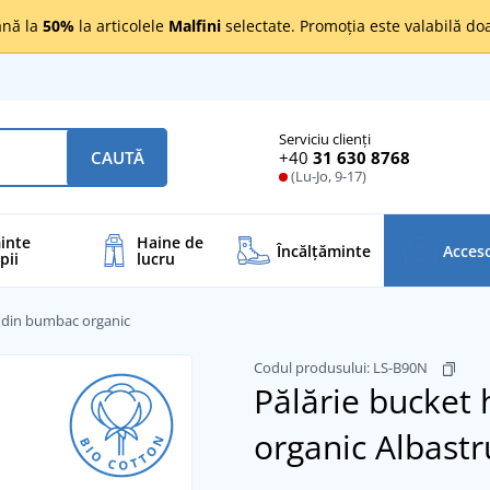
nă la
50%
la articolele
Malfini
selectate. Promoția este valabilă d
Serviciu clienți
+40
31 630 8768
CAUTĂ
(Lu-Jo, 9-17)
inte
Haine de
Încălţăminte
Acceso
pii
lucru
t din bumbac organic
Codul produsului:
LS-B90N
Pălărie bucket
organic
Albastr