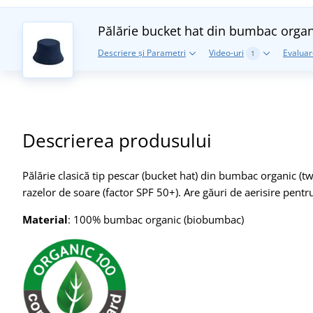
Pălărie bucket hat din bumbac orga
Descriere și Parametri
Video-uri
Evaluare
1
Descrierea produsului
Pălărie clasică tip pescar (bucket hat) din bumbac organic (t
razelor de soare (factor SPF 50+). Are găuri de aerisire pentru
Material
: 100% bumbac organic (biobumbac)