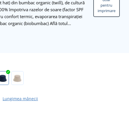
t hat) din bumbac organic (twill), de cultură
pentru
00% împotriva razelor de soare (factor SPF
imprimare
ru confort termic, evaporarea transpirației
mbac organic (biobumbac) Află totul…
Lungimea mânecii