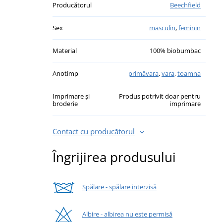
Producătorul
Beechfield
Sex
masculin
,
feminin
Material
100% biobumbac
Anotimp
primăvara
,
vara
,
toamna
Imprimare și
Produs potrivit doar pentru
broderie
imprimare
Contact cu producătorul
Îngrijirea produsului
Spălare - spălare interzisă
Albire - albirea nu este permisă