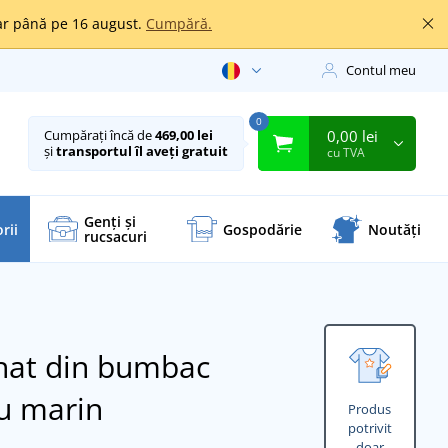
oar până pe 16 august.
Cumpără.
Contul meu
0
0,00 lei
Cumpărați încă de
469,00 lei
și
transportul îl aveți gratuit
cu TVA
Genți și
rii
Gospodărie
Noutăți
rucsacuri
 hat din bumbac
u marin
Produs
potrivit
doar