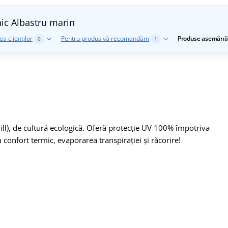
nic
Albastru marin
a clienților
Pentru produs vă recomandăm
Produse asemănă
0
1
will), de cultură ecologică. Oferă protecție UV 100% împotriva
 confort termic, evaporarea transpirației și răcorire!