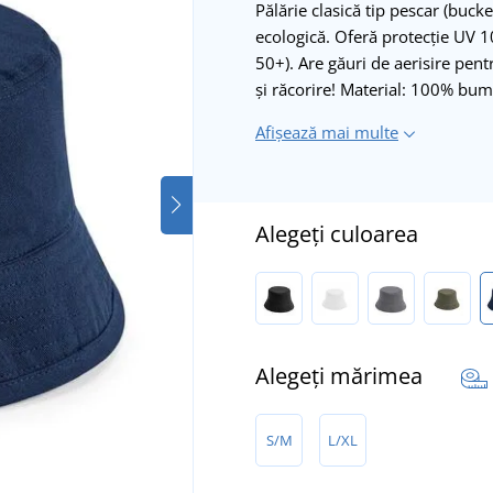
Pălărie clasică tip pescar (bucke
ecologică. Oferă protecție UV 1
50+). Are găuri de aerisire pent
și răcorire! Material: 100% bu
Afișează mai multe
Alegeți culoarea
Alegeți mărimea
S/M
L/XL