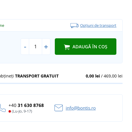
ine
Opțiuni de transport
-
+
ADAUGĂ ÎN COȘ
obțineți
TRANSPORT GRATUIT
0,00 lei
/ 469,00 lei
+40
31 630 8768
info@bontis.ro
(Lu-Jo, 9-17)