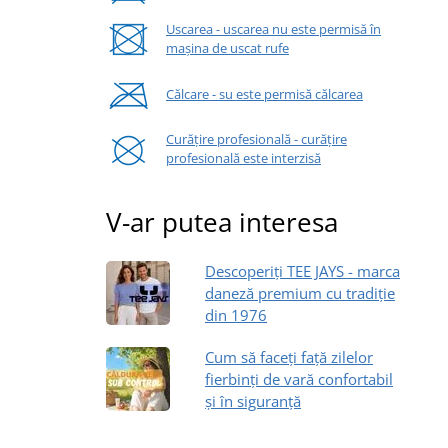
Uscarea - uscarea nu este permisă în
mașina de uscat rufe
Călcare - su este permisă călcarea
Curățire profesională - curățire
profesională este interzisă
V-ar putea interesa
Descoperiți TEE JAYS - marca
daneză premium cu tradiție
din 1976
Cum să faceți față zilelor
fierbinți de vară confortabil
și în siguranță