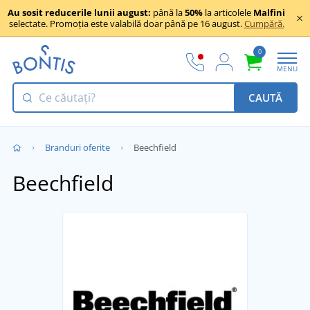
Au sosit reducerile lunii august:
până la
50%
la articolele
Malfini
selectate. Promoția este valabilă doar până pe 16 august.
Cumpără.
0
MENU
CAUTĂ
Branduri oferite
Beechfield
Beechfield