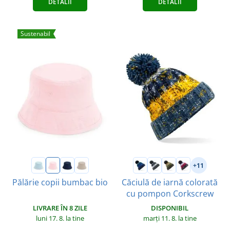
DETALII
DETALII
Sustenabil
+11
Pălărie copii bumbac bio
Căciulă de iarnă colorată
cu pompon Corkscrew
LIVRARE ÎN 8 ZILE
DISPONIBIL
luni 17. 8.
la tine
marți 11. 8.
la tine