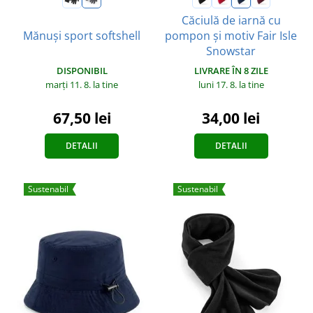
Căciulă de iarnă cu
Mănuși sport softshell
pompon și motiv Fair Isle
Snowstar
DISPONIBIL
LIVRARE ÎN 8 ZILE
marți 11. 8.
la tine
luni 17. 8.
la tine
67,50 lei
34,00 lei
DETALII
DETALII
Sustenabil
Sustenabil