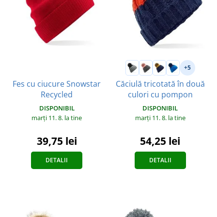
+5
Fes cu ciucure Snowstar
Căciulă tricotată în două
Recycled
culori cu pompon
DISPONIBIL
DISPONIBIL
marți 11. 8.
la tine
marți 11. 8.
la tine
39,75 lei
54,25 lei
DETALII
DETALII