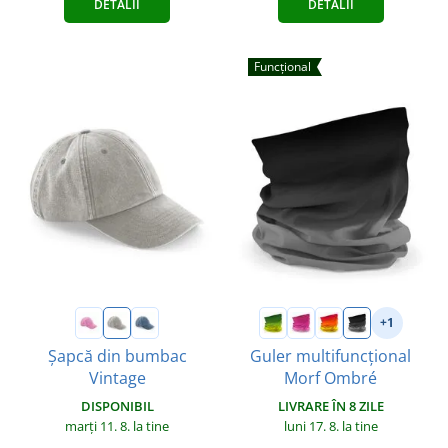
DETALII
DETALII
Funcțional
+1
Șapcă din bumbac
Guler multifuncțional
Vintage
Morf Ombré
DISPONIBIL
LIVRARE ÎN 8 ZILE
marți 11. 8.
la tine
luni 17. 8.
la tine