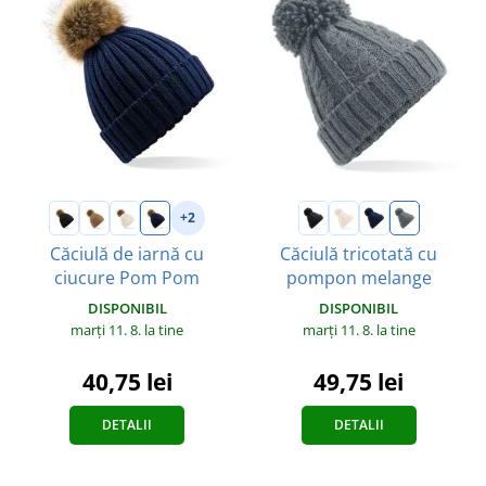
+2
Căciulă de iarnă cu
Căciulă tricotată cu
ciucure Pom Pom
pompon melange
DISPONIBIL
DISPONIBIL
marți 11. 8.
la tine
marți 11. 8.
la tine
40,75 lei
49,75 lei
DETALII
DETALII