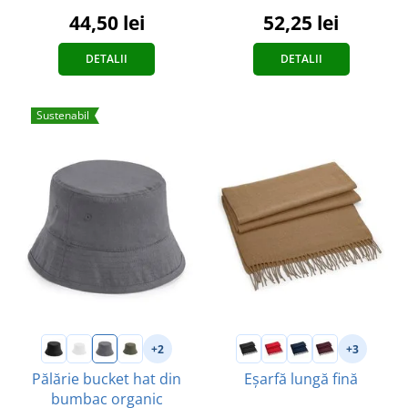
44,50 lei
52,25 lei
DETALII
DETALII
Sustenabil
+2
+3
Pălărie bucket hat din
Eșarfă lungă fină
bumbac organic