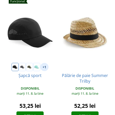
Funcțional
+1
Pălărie de paie Summer
Șapcă sport
Trilby
DISPONIBIL
DISPONIBIL
marți 11. 8.
la tine
marți 11. 8.
la tine
53,25 lei
52,25 lei