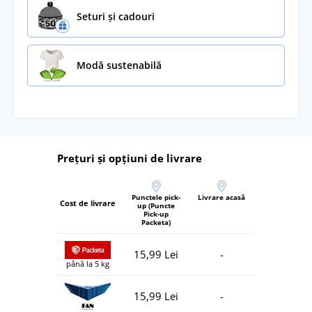
Seturi și cadouri
Modă sustenabilă
Prețuri și opțiuni de livrare
Punctele pick-
Livrare acasă
Cost de livrare
up (Puncte
Pick-up
Packeta)
15,99 Lei
-
până la 5 kg
15,99 Lei
-