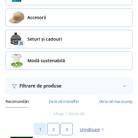
Accesorii
Seturi și cadouri
Modă sustenabilă
Filtrare de produse
Recomandări
De la cel mai ieftin
De la cel mai scump
Afișez 1-24 din 60
1
2
3
Următoare