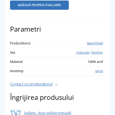
ADĂUGĂ PROPRIA EVALUARE
Parametri
Producătorul
Beechfield
Sex
masculin
,
feminin
Material
100% acril
Anotimp
iarna
Contact cu producătorul
Îngrijirea produsului
Spălare - doar spălare manuală