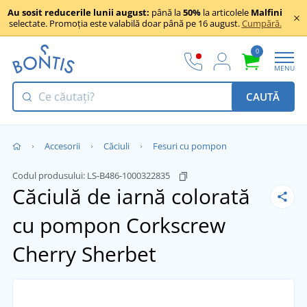
Au sosit reducerile lunii august:
până la
50%
la articolele
Malfini
selectate. Promoția este valabilă doar până pe 16 august.
Cumpără.
0
MENU
CAUTĂ
Accesorii
Căciuli
Fesuri cu pompon
Codul produsului:
LS-B486-1000322835
Căciulă de iarnă colorată
cu pompon Corkscrew
Cherry Sherbet