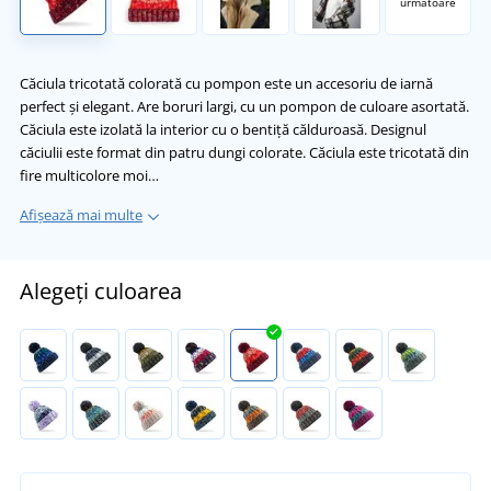
următoare
Căciula tricotată colorată cu pompon este un accesoriu de iarnă
perfect și elegant. Are boruri largi, cu un pompon de culoare asortată.
Căciula este izolată la interior cu o bentiță călduroasă. Designul
căciulii este format din patru dungi colorate. Căciula este tricotată din
fire multicolore moi…
Afișează mai multe
Alegeți culoarea