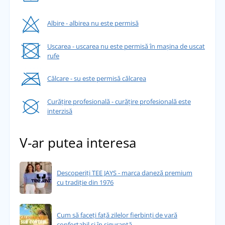
Albire - albirea nu este permisă
Uscarea - uscarea nu este permisă în mașina de uscat
rufe
Călcare - su este permisă călcarea
Curățire profesională - curățire profesională este
interzisă
V-ar putea interesa
Descoperiți TEE JAYS - marca daneză premium
cu tradiție din 1976
Cum să faceți față zilelor fierbinți de vară
confortabil și în siguranță