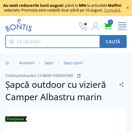
Au sosit reducerile lunii august:
până la
50%
la articolele
Malfini
selectate. Promoția este valabilă doar până pe 16 august.
Cumpără.
0
MENU
CAUTĂ
Accesorii
Șepci
Șepci sport
Codul produsului:
LS-B659-1000341645
Șapcă outdoor cu vizieră
Camper
Albastru marin
Funcțional