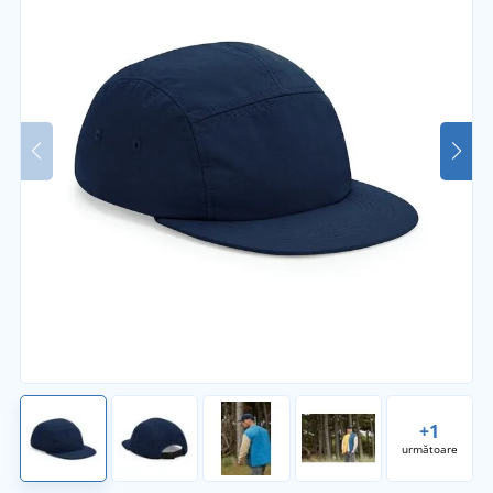
+1
următoare