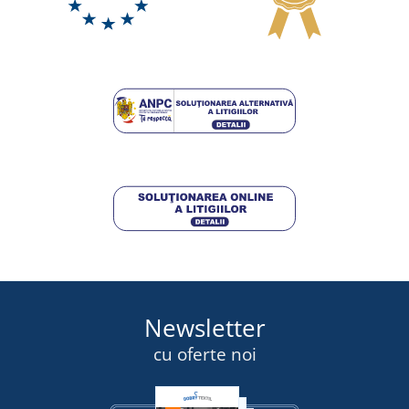
Șapcă sport
DISPONIBIL
miercuri 12. 8.
la tine
53,25 lei
DETALII
Newsletter
cu oferte noi