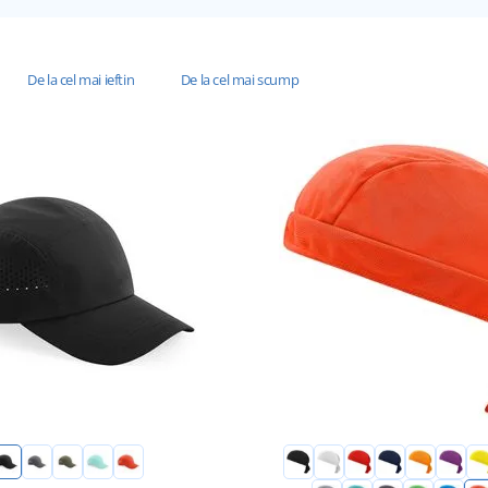
De la cel mai ieftin
De la cel mai scump