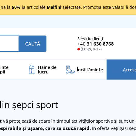
nă la
50%
la articolele
Malfini
selectate. Promoția este valabilă d
Serviciu clienți
+40
31 630 8768
CAUTĂ
(Lu-Jo, 9-17)
inte
Haine de
Încălţăminte
Acceso
pii
lucru
in șepci sport
t
vă protejează de soare în timpul activităților sportive și sunt u
spirabile și ușoare, care se usucă rapid.
În ofertă veți găsi șe