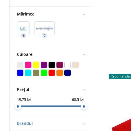
Mărimea
uni
uni copii
(6)
(0)
Culoare
Recomandar
Prețul
19.75 lei
68.5 lei
Brandul