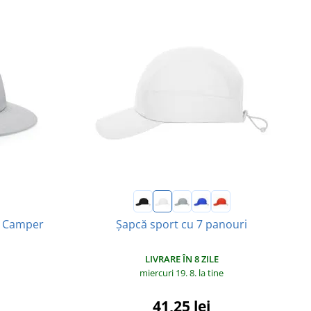
ă Camper
Șapcă sport cu 7 panouri
LIVRARE ÎN 8 ZILE
miercuri 19. 8.
la tine
41,25 lei