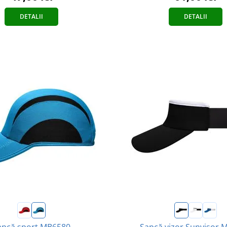
DETALII
DETALII
apcă sport MB6580
Șapcă vizor Sunvisor 