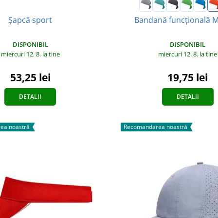
Șapcă sport
Bandană funcțională 
DISPONIBIL
DISPONIBIL
miercuri 12. 8.
la tine
miercuri 12. 8.
la tine
53,25 lei
19,75 lei
DETALII
DETALII
ea noastră
Recomandarea noastră