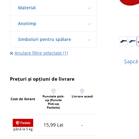
Material
Anotimp
Simboluri pentru spălare
Anulare filtre selectate (1)
Șapcă
Prețuri și opțiuni de livrare
Punctele pick-
Livrare acasă
Cost de livrare
up (Puncte
Pick-up
Packeta)
15,99 Lei
-
până la 5 kg