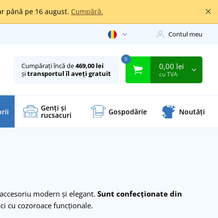
oar până pe 16 august.
Cumpără.
Contul meu
0
0,00 lei
Cumpărați încă de
469,00 lei
și
transportul îl aveți gratuit
cu TVA
Genți și
rii
Gospodărie
Noutăți
rucsacuri
n accesoriu modern și elegant.
Sunt confecționate din
pci cu cozoroace funcționale.