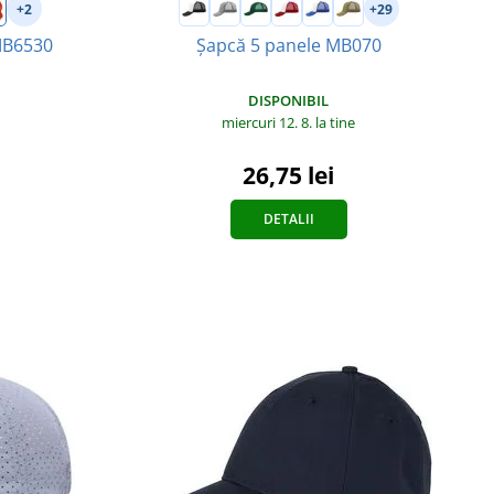
+2
+29
MB6530
Șapcă 5 panele MB070
DISPONIBIL
miercuri 12. 8.
la tine
26,75 lei
DETALII